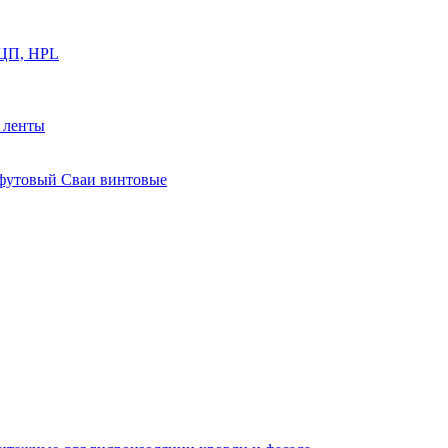
ФЦП, HPL
й ленты
0 футовый Сваи винтовые