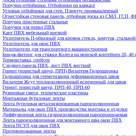
Поручни-отбойники. Отбойники на каркасе
Угловые отбойники для стен. Плинтус промышленный
Огнестойкая стеновая панель, отбойная доска из СМЛ, ГСП, 
Поручни пристенные стальные
Поручни для перил ПВХ
Кант ПВХ мебельный врезной
Уплотнитель П-образный для кромок стекла, хомутов, стально
Уплотнитель для окон ПВХ
Уплотнители для транспортного машиностроения
Бридж-фитинг для стяжки Колеса на морской контейнер 20, 4
Термовставка, спейсер
Сэндвич-панель ПВХ, лист ПВХ жесткий
Гернит (пористый шнур, ПРП) Вилатерм Гидрошпонка
Гидрошпонка для герметизации деформационных швов
Вилатерм Жгут теплоизоляционный вспененный для швов
Гернит, пористый шнур, ПРП-40, ПРП-60
Резиновые смеси, технические пластины
Монтажные бутиловые ленты
Лента бутиловая металлизированная пароизоляционная
Материалы для окон ПВХ производства монтажа и отделки
Диффузионная лента гидроизоляционная паропроницаемая
Лента пароизоляционная для монтажного шва окон ПВХ
Лента ПСУЛ для окон ПВХ
Противопожарные ленты