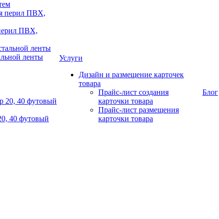
тем
 перил ПВХ,
альной ленты
Услуги
Дизайн и размещение карточек
товара
Прайс-лист создания
Блог
карточки товара
Прайс-лист размещения
20, 40 футовый
карточки товара