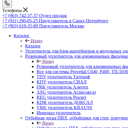
Телефоны
+7 (963) 742-37-37
Отдел продаж
+7 (911) 290-05-25
Представитель в Санкт-Петербурге
+7 (903) 619-35-89
Представитель Москве
Каталог
Назад
Каталог
Уплотнитель для блок-контейнеров и модульных зд
Резиновый уплотнитель для алюминиевых фасадны
Назад
Резиновый уплотнитель для алюминиевых фа
Все для системы Provedal С640, Р400, ТП-503
ТПУ уплотнитель Татпроф
КПУ уплотнитель СИАЛ
FRK уплотнитель Алютех
ASG уплотнитель Агрисовгаз
REG уплотнитель Реалит
KDR уплотнитель ДОКСАЛ
VRK уплотнитель KRAUSS
Инициал уплотнитель
Отбойная доска ПВХ, отбойники для стен, поруч
Назад