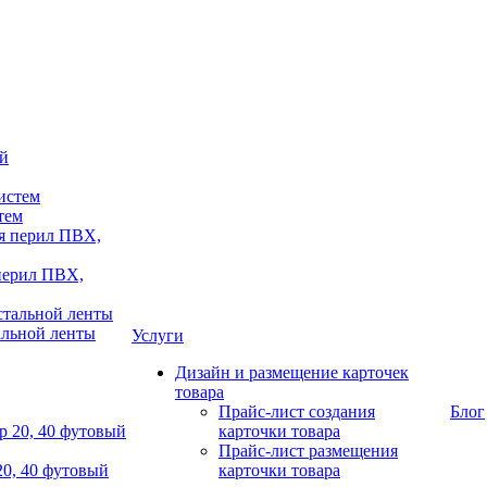
тем
 перил ПВХ,
альной ленты
Услуги
Дизайн и размещение карточек
товара
Прайс-лист создания
Блог
карточки товара
Прайс-лист размещения
20, 40 футовый
карточки товара