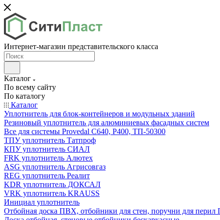
Интернет-магазин представительского класса
Каталог
По всему сайту
По каталогу
Каталог
Уплотнитель для блок-контейнеров и модульных зданий
Резиновый уплотнитель для алюминиевых фасадных систем
Все для системы Provedal С640, Р400, ТП-50300
ТПУ уплотнитель Татпроф
КПУ уплотнитель СИАЛ
FRK уплотнитель Алютех
ASG уплотнитель Агрисовгаз
REG уплотнитель Реалит
KDR уплотнитель ДОКСАЛ
VRK уплотнитель KRAUSS
Инициал уплотнитель
Отбойная доска ПВХ, отбойники для стен, поручни для пери
Доска отбойная, стеновые отбойники бескаркасные