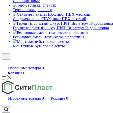
Сваи винтовые
Термовставка, спейсер
Сэндвич-панель ПВХ, лист ПВХ жесткий
Гернит (пористый шнур, ПРП) Вилатерм Гидрошпонка
Резиновые смеси, технические пластины
Монтажные бутиловые ленты
Избранные товары
0
Корзина
0
Избранные товары
0
Корзина
0