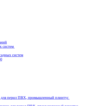
аний
х систем
садных систем
00
ни для перил ПВХ, промышленный плинтус