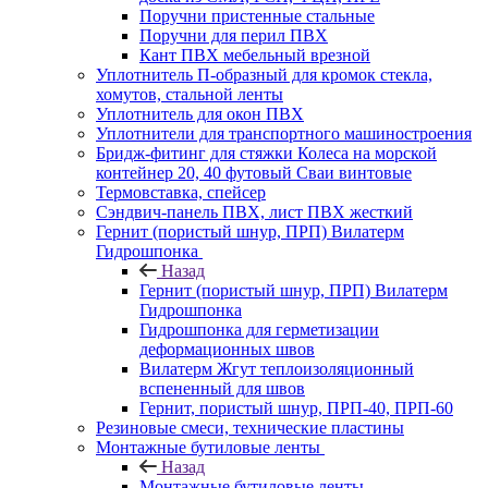
Поручни пристенные стальные
Поручни для перил ПВХ
Кант ПВХ мебельный врезной
Уплотнитель П-образный для кромок стекла,
хомутов, стальной ленты
Уплотнитель для окон ПВХ
Уплотнители для транспортного машиностроения
Бридж-фитинг для стяжки Колеса на морской
контейнер 20, 40 футовый Сваи винтовые
Термовставка, спейсер
Сэндвич-панель ПВХ, лист ПВХ жесткий
Гернит (пористый шнур, ПРП) Вилатерм
Гидрошпонка
Назад
Гернит (пористый шнур, ПРП) Вилатерм
Гидрошпонка
Гидрошпонка для герметизации
деформационных швов
Вилатерм Жгут теплоизоляционный
вспененный для швов
Гернит, пористый шнур, ПРП-40, ПРП-60
Резиновые смеси, технические пластины
Монтажные бутиловые ленты
Назад
Монтажные бутиловые ленты