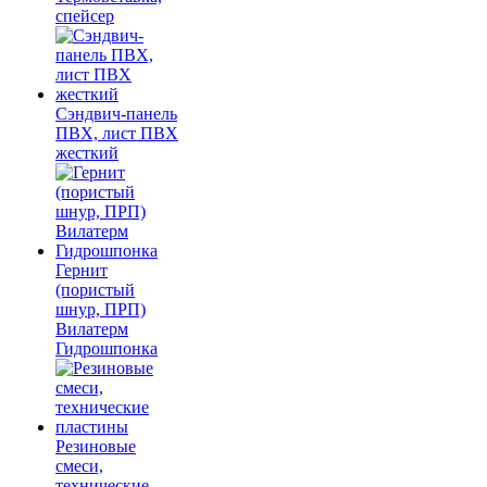
спейсер
Сэндвич-панель
ПВХ, лист ПВХ
жесткий
Гернит
(пористый
шнур, ПРП)
Вилатерм
Гидрошпонка
Резиновые
смеси,
технические