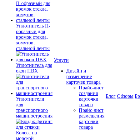
Уплотнитель П-
образный для
кромок стекла,
хомутов,
стальной ленты
Услуги
Уплотнитель для
окон ПВХ
Дизайн и
размещение
карточек товара
Прайс-лист
создания
Блог
Обзоры
Б
Уплотнители
карточки
для
товара
транспортного
Прайс-лист
машиностроения
размещения
карточки
товара