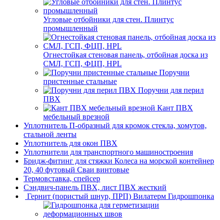
Угловые отбойники для стен. Плинтус
промышленный
Огнестойкая стеновая панель, отбойная доска из
СМЛ, ГСП, ФЦП, HPL
Поручни
пристенные стальные
Поручни для перил
ПВХ
Кант ПВХ
мебельный врезной
Уплотнитель П-образный для кромок стекла, хомутов,
стальной ленты
Уплотнитель для окон ПВХ
Уплотнители для транспортного машиностроения
Бридж-фитинг для стяжки Колеса на морской контейнер
20, 40 футовый Сваи винтовые
Термовставка, спейсер
Сэндвич-панель ПВХ, лист ПВХ жесткий
Гернит (пористый шнур, ПРП) Вилатерм Гидрошпонка