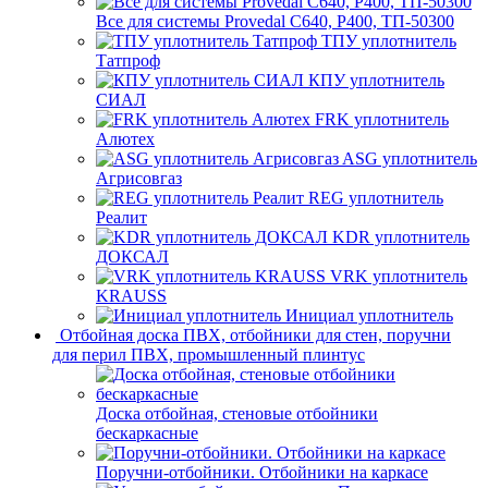
Все для системы Provedal С640, Р400, ТП-50300
ТПУ уплотнитель
Татпроф
КПУ уплотнитель
СИАЛ
FRK уплотнитель
Алютех
ASG уплотнитель
Агрисовгаз
REG уплотнитель
Реалит
KDR уплотнитель
ДОКСАЛ
VRK уплотнитель
KRAUSS
Инициал уплотнитель
Отбойная доска ПВХ, отбойники для стен, поручни
для перил ПВХ, промышленный плинтус
Доска отбойная, стеновые отбойники
бескаркасные
Поручни-отбойники. Отбойники на каркасе