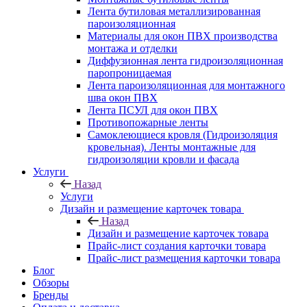
Лента бутиловая металлизированная
пароизоляционная
Материалы для окон ПВХ производства
монтажа и отделки
Диффузионная лента гидроизоляционная
паропроницаемая
Лента пароизоляционная для монтажного
шва окон ПВХ
Лента ПСУЛ для окон ПВХ
Противопожарные ленты
Самоклеющиеся кровля (Гидроизоляция
кровельная). Ленты монтажные для
гидроизоляции кровли и фасада
Услуги
Назад
Услуги
Дизайн и размещение карточек товара
Назад
Дизайн и размещение карточек товара
Прайс-лист создания карточки товара
Прайс-лист размещения карточки товара
Блог
Обзоры
Бренды