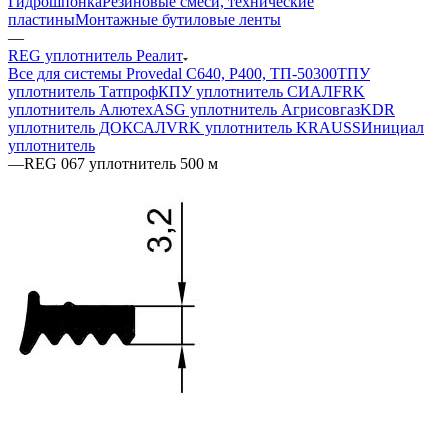
Гидрошпонка
Резиновые смеси, технические
пластины
Монтажные бутиловые ленты
—
REG уплотнитель Реалит
Все для системы Provedal С640, Р400, ТП-50300
ТПУ
уплотнитель Татпроф
КПУ уплотнитель СИАЛ
FRK
уплотнитель Алютех
ASG уплотнитель Агрисовгаз
KDR
уплотнитель ДОКСАЛ
VRK уплотнитель KRAUSS
Инициал
уплотнитель
—
REG 067 уплотнитель 500 м