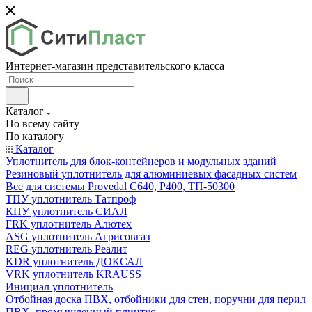
Интернет-магазин представительского класса
Каталог
По всему сайту
По каталогу
Каталог
Уплотнитель для блок-контейнеров и модульных зданий
Резиновый уплотнитель для алюминиевых фасадных систем
Все для системы Provedal С640, Р400, ТП-50300
ТПУ уплотнитель Татпроф
КПУ уплотнитель СИАЛ
FRK уплотнитель Алютех
ASG уплотнитель Агрисовгаз
REG уплотнитель Реалит
KDR уплотнитель ДОКСАЛ
VRK уплотнитель KRAUSS
Инициал уплотнитель
Отбойная доска ПВХ, отбойники для стен, поручни для перил
ПВХ, промышленный плинтус