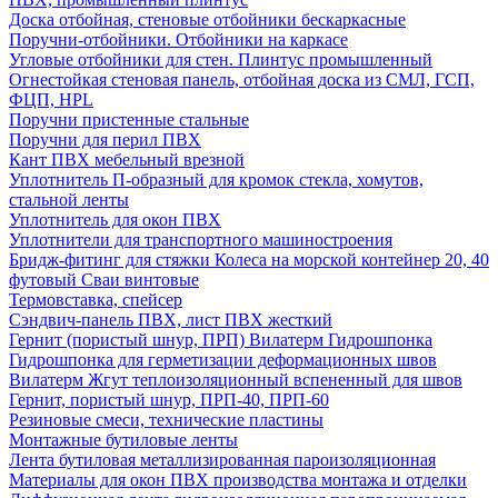
Доска отбойная, стеновые отбойники бескаркасные
Поручни-отбойники. Отбойники на каркасе
Угловые отбойники для стен. Плинтус промышленный
Огнестойкая стеновая панель, отбойная доска из СМЛ, ГСП,
ФЦП, HPL
Поручни пристенные стальные
Поручни для перил ПВХ
Кант ПВХ мебельный врезной
Уплотнитель П-образный для кромок стекла, хомутов,
стальной ленты
Уплотнитель для окон ПВХ
Уплотнители для транспортного машиностроения
Бридж-фитинг для стяжки Колеса на морской контейнер 20, 40
футовый Сваи винтовые
Термовставка, спейсер
Сэндвич-панель ПВХ, лист ПВХ жесткий
Гернит (пористый шнур, ПРП) Вилатерм Гидрошпонка
Гидрошпонка для герметизации деформационных швов
Вилатерм Жгут теплоизоляционный вспененный для швов
Гернит, пористый шнур, ПРП-40, ПРП-60
Резиновые смеси, технические пластины
Монтажные бутиловые ленты
Лента бутиловая металлизированная пароизоляционная
Материалы для окон ПВХ производства монтажа и отделки