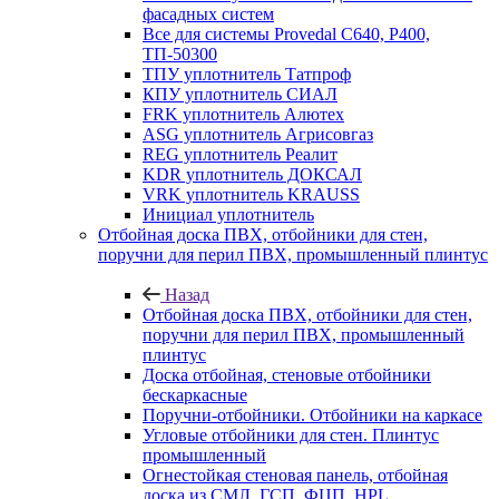
фасадных систем
Все для системы Provedal С640, Р400,
ТП-50300
ТПУ уплотнитель Татпроф
КПУ уплотнитель СИАЛ
FRK уплотнитель Алютех
ASG уплотнитель Агрисовгаз
REG уплотнитель Реалит
KDR уплотнитель ДОКСАЛ
VRK уплотнитель KRAUSS
Инициал уплотнитель
Отбойная доска ПВХ, отбойники для стен,
поручни для перил ПВХ, промышленный плинтус
Назад
Отбойная доска ПВХ, отбойники для стен,
поручни для перил ПВХ, промышленный
плинтус
Доска отбойная, стеновые отбойники
бескаркасные
Поручни-отбойники. Отбойники на каркасе
Угловые отбойники для стен. Плинтус
промышленный
Огнестойкая стеновая панель, отбойная
доска из СМЛ, ГСП, ФЦП, HPL