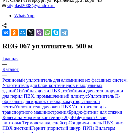
г. Санкт-Петербург, ул. Крыленко д. 2, корп. 4Б
sityplast2008@yandex.ru
WhatsApp
REG 067 уплотнитель 500 м
Главная
—
Каталог
—
Резиновый уплотнитель для алюминиевых фасадных систем
Уплотнитель для блок-контейнеров и модульных
зданий
Отбойная доска ПВХ, отбойники для стен, поручни
для перил ПВХ, промышленный плинтус
Уплотнитель П-
образный для кромок стекла, хомутов, стальной
ленты
Уплотнитель для окон ПВХ
Уплотнители для
транспортного машиностроения
Бридж-фитинг для стяжки
Колеса на морской контейнер 20, 40 футовый Сваи
винтовые
Термовставка, спейсер
Сэндвич-панель ПВХ, лист
ПВХ жесткий
Гернит (пористый шнур, ПРП) Вилатерм