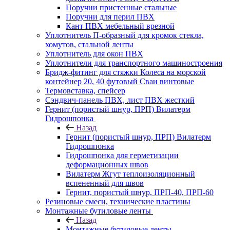
Поручни пристенные стальные
Поручни для перил ПВХ
Кант ПВХ мебельный врезной
Уплотнитель П-образный для кромок стекла,
хомутов, стальной ленты
Уплотнитель для окон ПВХ
Уплотнители для транспортного машиностроения
Бридж-фитинг для стяжки Колеса на морской
контейнер 20, 40 футовый Сваи винтовые
Термовставка, спейсер
Сэндвич-панель ПВХ, лист ПВХ жесткий
Гернит (пористый шнур, ПРП) Вилатерм
Гидрошпонка
Назад
Гернит (пористый шнур, ПРП) Вилатерм
Гидрошпонка
Гидрошпонка для герметизации
деформационных швов
Вилатерм Жгут теплоизоляционный
вспененный для швов
Гернит, пористый шнур, ПРП-40, ПРП-60
Резиновые смеси, технические пластины
Монтажные бутиловые ленты
Назад
Монтажные бутиловые ленты