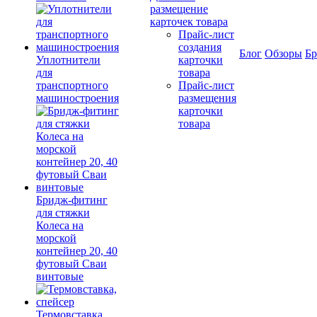
размещение
карточек товара
Прайс-лист
создания
Блог
Обзоры
Б
Уплотнители
карточки
для
товара
транспортного
Прайс-лист
машиностроения
размещения
карточки
товара
Бридж-фитинг
для стяжки
Колеса на
морской
контейнер 20, 40
футовый Сваи
винтовые
Термовставка,