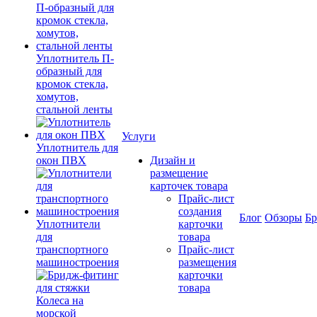
Уплотнитель П-
образный для
кромок стекла,
хомутов,
стальной ленты
Услуги
Уплотнитель для
окон ПВХ
Дизайн и
размещение
карточек товара
Прайс-лист
создания
Блог
Обзоры
Б
Уплотнители
карточки
для
товара
транспортного
Прайс-лист
машиностроения
размещения
карточки
товара