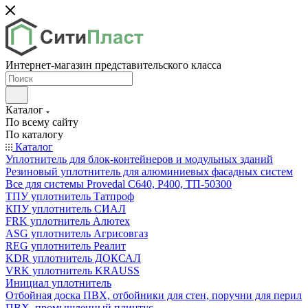
Интернет-магазин представительского класса
Каталог
По всему сайту
По каталогу
Каталог
Уплотнитель для блок-контейнеров и модульных зданий
Резиновый уплотнитель для алюминиевых фасадных систем
Все для системы Provedal С640, Р400, ТП-50300
ТПУ уплотнитель Татпроф
КПУ уплотнитель СИАЛ
FRK уплотнитель Алютех
ASG уплотнитель Агрисовгаз
REG уплотнитель Реалит
KDR уплотнитель ДОКСАЛ
VRK уплотнитель KRAUSS
Инициал уплотнитель
Отбойная доска ПВХ, отбойники для стен, поручни для перил
ПВХ, промышленный плинтус