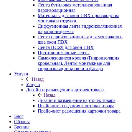
Лента бутиловая металлизированная
пароизоляционная
Материалы для окон ПВХ производства
монтажа и отделки
Диффузионная лента гидроизоляционная
паропроницаемая
Лента пароизоляционная для монтажного
шва окон ПВХ
Лента ПСУЛ для окон ПВХ
Противопожарные ленты
Самоклеющиеся кровля (Гидроизоляция
кровельная). Ленты монтажные для
гидроизоляции кровли и фасада
Услуги
Назад
Услуги
Дизайн и размещение карточек товара
Назад
Дизайн и размещение карточек товара
Прайс-лист создания карточки товара
Прайс-лист размещения карточки товара
Блог
Обзоры
Бренды