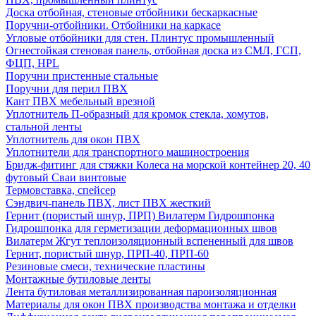
Доска отбойная, стеновые отбойники бескаркасные
Поручни-отбойники. Отбойники на каркасе
Угловые отбойники для стен. Плинтус промышленный
Огнестойкая стеновая панель, отбойная доска из СМЛ, ГСП,
ФЦП, HPL
Поручни пристенные стальные
Поручни для перил ПВХ
Кант ПВХ мебельный врезной
Уплотнитель П-образный для кромок стекла, хомутов,
стальной ленты
Уплотнитель для окон ПВХ
Уплотнители для транспортного машиностроения
Бридж-фитинг для стяжки Колеса на морской контейнер 20, 40
футовый Сваи винтовые
Термовставка, спейсер
Сэндвич-панель ПВХ, лист ПВХ жесткий
Гернит (пористый шнур, ПРП) Вилатерм Гидрошпонка
Гидрошпонка для герметизации деформационных швов
Вилатерм Жгут теплоизоляционный вспененный для швов
Гернит, пористый шнур, ПРП-40, ПРП-60
Резиновые смеси, технические пластины
Монтажные бутиловые ленты
Лента бутиловая металлизированная пароизоляционная
Материалы для окон ПВХ производства монтажа и отделки