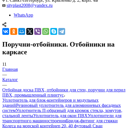
г. Санкт-Петербург, ул. Крыленко д. 2, корп. 4Б
sityplast2008@yandex.ru
WhatsApp
Поручни-отбойники. Отбойники на
каркасе
11
Главная
—
Каталог
—
Отбойная доска ПВХ, отбойники для стен, поручни для перил
ПВХ, промышленный плинтус
Уплотнитель для блок-контейнеров и модульных
зданий
Резиновый уплотнитель для алюминиевых фасадных
систем
Уплотнитель П-образный для кромок стекла, хомутов,
стальной ленты
Уплотнитель для окон ПВХ
Уплотнители для
транспортного машиностроения
Бридж-фитинг для стяжки
Колеса на морской контейнер 20, 40 футовый Сваи