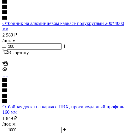
Отбойник на алюминиевом каркасе полукруглый 200*4000
мм
2 989
₽
/пог. м
В корзину
Отбойная доска на каркасе ПВХ, противоударный профиль
160 мм
1 849
₽
/пог. м