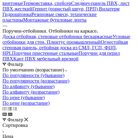
винтовые
Термовставка, спейсер
Сэндвич-панель ПВХ, лист
ПВХ жесткий
Гернит (пористый шнур, ПРП) Вилатерм
Гидрошпонка
Резиновые смеси, технические
пластины
Монтажные бутиловые ленты
—
Поручни-отбойники. Отбойники на каркасе
Доска отбойная, стеновые отбойники бескаркасные
Угловые
отбойники для стен. Плинтус промышленный
Огнестойкая
стеновая панель, отбойная доска из СМЛ, ГСП, ФЦП,
HPL
Поручни пристенные стальные
Поручни для перил
ПВХ
Кант ПВХ мебельный врезной
Фильтр
По умолчанию (возрастание)
По популярности (убывание)
По популярности (возрастание)
По алфавиту (убывание)
По алфавиту (возрастание)
По цене (убывание)
По цене (возрастание)
Фильтр
Сортировка
Цена