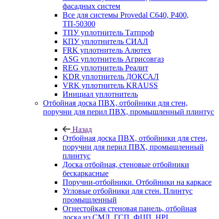
фасадных систем
Все для системы Provedal С640, Р400,
ТП-50300
ТПУ уплотнитель Татпроф
КПУ уплотнитель СИАЛ
FRK уплотнитель Алютех
ASG уплотнитель Агрисовгаз
REG уплотнитель Реалит
KDR уплотнитель ДОКСАЛ
VRK уплотнитель KRAUSS
Инициал уплотнитель
Отбойная доска ПВХ, отбойники для стен,
поручни для перил ПВХ, промышленный плинтус
Назад
Отбойная доска ПВХ, отбойники для стен,
поручни для перил ПВХ, промышленный
плинтус
Доска отбойная, стеновые отбойники
бескаркасные
Поручни-отбойники. Отбойники на каркасе
Угловые отбойники для стен. Плинтус
промышленный
Огнестойкая стеновая панель, отбойная
доска из СМЛ, ГСП, ФЦП, HPL