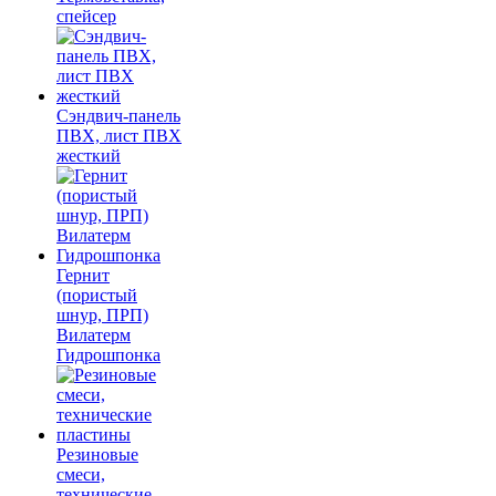
спейсер
Сэндвич-панель
ПВХ, лист ПВХ
жесткий
Гернит
(пористый
шнур, ПРП)
Вилатерм
Гидрошпонка
Резиновые
смеси,
технические