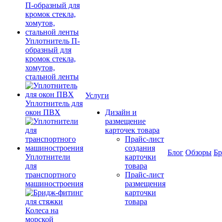
Уплотнитель П-
образный для
кромок стекла,
хомутов,
стальной ленты
Услуги
Уплотнитель для
окон ПВХ
Дизайн и
размещение
карточек товара
Прайс-лист
создания
Блог
Обзоры
Б
Уплотнители
карточки
для
товара
транспортного
Прайс-лист
машиностроения
размещения
карточки
товара