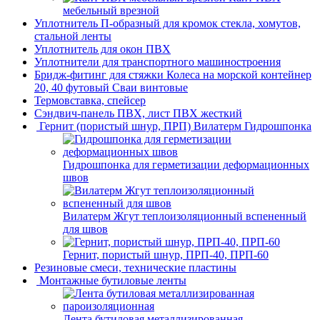
мебельный врезной
Уплотнитель П-образный для кромок стекла, хомутов,
стальной ленты
Уплотнитель для окон ПВХ
Уплотнители для транспортного машиностроения
Бридж-фитинг для стяжки Колеса на морской контейнер
20, 40 футовый Сваи винтовые
Термовставка, спейсер
Сэндвич-панель ПВХ, лист ПВХ жесткий
Гернит (пористый шнур, ПРП) Вилатерм Гидрошпонка
Гидрошпонка для герметизации деформационных
швов
Вилатерм Жгут теплоизоляционный вспененный
для швов
Гернит, пористый шнур, ПРП-40, ПРП-60
Резиновые смеси, технические пластины
Монтажные бутиловые ленты
Лента бутиловая металлизированная