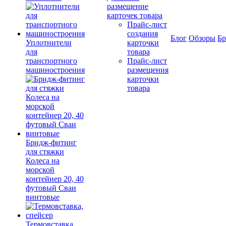
размещение
карточек товара
Прайс-лист
создания
Блог
Обзоры
Б
Уплотнители
карточки
для
товара
транспортного
Прайс-лист
машиностроения
размещения
карточки
товара
Бридж-фитинг
для стяжки
Колеса на
морской
контейнер 20, 40
футовый Сваи
винтовые
Термовставка,