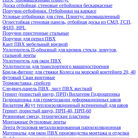
Доска отбойная, стеновые отбойники бескаркасные
Поручни-отбойники. Отбойники на каркасе
Угловые отбойники для стен. Плинтус промышленный
Огнестойкая стеновая панель, отбойная доска из СМЛ, ГСП,
ФЦП, HPL
Поручни пристенные стальные
Поручни для перил ПВХ
Кант ПВХ мебельный врезной
Уплотнитель П-образный для кромок стекла, хомутов,
стальной ленты
Уплотнитель для окон ПВХ
Уплотнители для транспортного машиностроения
Бридж-фитинг для стяжки Колеса на морской контейнер 20, 40
футовый Сваи винтовые
Термовставка, спейсер
Сэндвич-панель ПВХ, лист ПВХ жесткий
Гернит (пористый шнур, ПРП) Вилатерм Гидрошпонка
Гидрошпонка для герметизации деформационных швов
Вилатерм Жгут теплоизоляционный вспененный для швов
Гернит, пористый шнур, ПРП-40, ПРП-60
Резиновые смеси, технические пластины
Монтажные бутиловые ленты
Лента бутиловая металлизированная пароизоляционная
Материалы для окон ПВХ производства монтажа и отделки