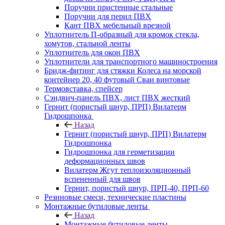
Поручни пристенные стальные
Поручни для перил ПВХ
Кант ПВХ мебельный врезной
Уплотнитель П-образный для кромок стекла,
хомутов, стальной ленты
Уплотнитель для окон ПВХ
Уплотнители для транспортного машиностроения
Бридж-фитинг для стяжки Колеса на морской
контейнер 20, 40 футовый Сваи винтовые
Термовставка, спейсер
Сэндвич-панель ПВХ, лист ПВХ жесткий
Гернит (пористый шнур, ПРП) Вилатерм
Гидрошпонка
Назад
Гернит (пористый шнур, ПРП) Вилатерм
Гидрошпонка
Гидрошпонка для герметизации
деформационных швов
Вилатерм Жгут теплоизоляционный
вспененный для швов
Гернит, пористый шнур, ПРП-40, ПРП-60
Резиновые смеси, технические пластины
Монтажные бутиловые ленты
Назад
Монтажные бутиловые ленты