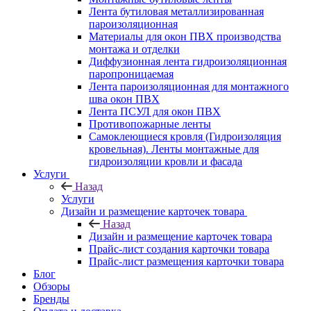
Лента бутиловая металлизированная
пароизоляционная
Материалы для окон ПВХ производства
монтажа и отделки
Диффузионная лента гидроизоляционная
паропроницаемая
Лента пароизоляционная для монтажного
шва окон ПВХ
Лента ПСУЛ для окон ПВХ
Противопожарные ленты
Самоклеющиеся кровля (Гидроизоляция
кровельная). Ленты монтажные для
гидроизоляции кровли и фасада
Услуги
Назад
Услуги
Дизайн и размещение карточек товара
Назад
Дизайн и размещение карточек товара
Прайс-лист создания карточки товара
Прайс-лист размещения карточки товара
Блог
Обзоры
Бренды