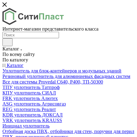
Интернет-магазин представительского класса
Каталог
По всему сайту
По каталогу
Каталог
Уплотнитель для блок-контейнеров и модульных зданий
Резиновый уплотнитель для алюминиевых фасадных систем
Все для системы Provedal С640, Р400, ТП-50300
ТПУ уплотнитель Татпроф
КПУ уплотнитель СИАЛ
FRK уплотнитель Алютех
ASG уплотнитель Агрисовгаз
REG уплотнитель Реалит
KDR уплотнитель ДОКСАЛ
VRK уплотнитель KRAUSS
Инициал уплотнитель
Отбойная доска ПВХ, отбойники для стен, поручни для перил
ПВХ, промышленный плинтус