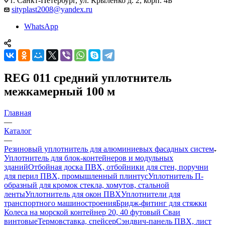
г. Санкт-Петербург, ул. Крыленко д. 2, корп. 4Б
sityplast2008@yandex.ru
WhatsApp
REG 011 средний уплотнитель
межкамерный 100 м
Главная
—
Каталог
—
Резиновый уплотнитель для алюминиевых фасадных систем
Уплотнитель для блок-контейнеров и модульных
зданий
Отбойная доска ПВХ, отбойники для стен, поручни
для перил ПВХ, промышленный плинтус
Уплотнитель П-
образный для кромок стекла, хомутов, стальной
ленты
Уплотнитель для окон ПВХ
Уплотнители для
транспортного машиностроения
Бридж-фитинг для стяжки
Колеса на морской контейнер 20, 40 футовый Сваи
винтовые
Термовставка, спейсер
Сэндвич-панель ПВХ, лист