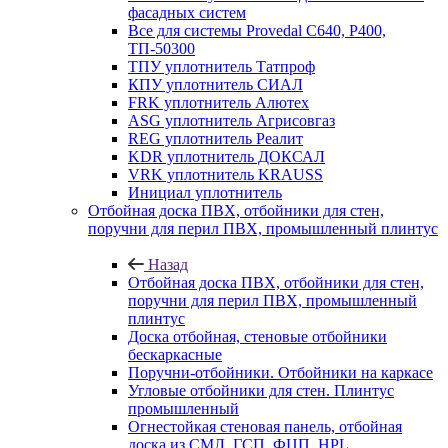
фасадных систем
Все для системы Provedal С640, Р400,
ТП-50300
ТПУ уплотнитель Татпроф
КПУ уплотнитель СИАЛ
FRK уплотнитель Алютех
ASG уплотнитель Агрисовгаз
REG уплотнитель Реалит
KDR уплотнитель ДОКСАЛ
VRK уплотнитель KRAUSS
Инициал уплотнитель
Отбойная доска ПВХ, отбойники для стен,
поручни для перил ПВХ, промышленный плинтус
Назад
Отбойная доска ПВХ, отбойники для стен,
поручни для перил ПВХ, промышленный
плинтус
Доска отбойная, стеновые отбойники
бескаркасные
Поручни-отбойники. Отбойники на каркасе
Угловые отбойники для стен. Плинтус
промышленный
Огнестойкая стеновая панель, отбойная
доска из СМЛ, ГСП, ФЦП, HPL