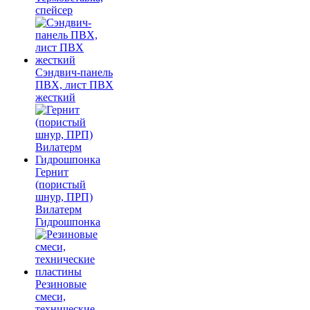
спейсер
Сэндвич-панель
ПВХ, лист ПВХ
жесткий
Гернит
(пористый
шнур, ПРП)
Вилатерм
Гидрошпонка
Резиновые
смеси,
технические