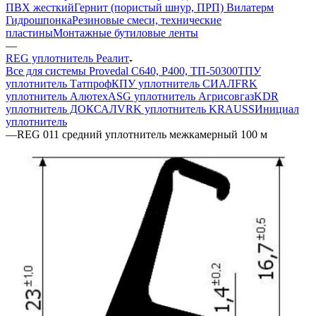
ПВХ жесткий
Гернит (пористый шнур, ПРП) Вилатерм
Гидрошпонка
Резиновые смеси, технические
пластины
Монтажные бутиловые ленты
—
REG уплотнитель Реалит
Все для системы Provedal С640, Р400, ТП-50300
ТПУ
уплотнитель Татпроф
КПУ уплотнитель СИАЛ
FRK
уплотнитель Алютех
ASG уплотнитель Агрисовгаз
KDR
уплотнитель ДОКСАЛ
VRK уплотнитель KRAUSS
Инициал
уплотнитель
—
REG 011 средний уплотнитель межкамерный 100 м