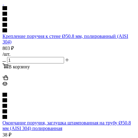
Крепление поручня к стене Ø50.8 мм, полированный (AISI
304)
803
₽
/шт.
В корзину
Окончание поручня, заглушка штампованная на трубу Ø50.8
мм (AISI 304) полированная
38
₽