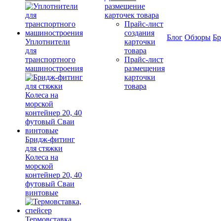
размещение
карточек товара
Прайс-лист
создания
Блог
Обзоры
Б
Уплотнители
карточки
для
товара
транспортного
Прайс-лист
машиностроения
размещения
карточки
товара
Бридж-фитинг
для стяжки
Колеса на
морской
контейнер 20, 40
футовый Сваи
винтовые
Термовставка,