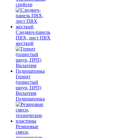
спейсер
Сэндвич-панель
ПВХ, лист ПВХ
жесткий
Гернит
(пористый
шнур, ПРП)
Вилатерм
Гидрошпонка
Резиновые
смеси,
технические