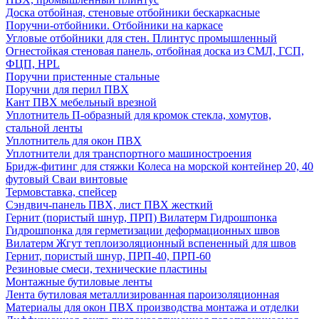
Доска отбойная, стеновые отбойники бескаркасные
Поручни-отбойники. Отбойники на каркасе
Угловые отбойники для стен. Плинтус промышленный
Огнестойкая стеновая панель, отбойная доска из СМЛ, ГСП,
ФЦП, HPL
Поручни пристенные стальные
Поручни для перил ПВХ
Кант ПВХ мебельный врезной
Уплотнитель П-образный для кромок стекла, хомутов,
стальной ленты
Уплотнитель для окон ПВХ
Уплотнители для транспортного машиностроения
Бридж-фитинг для стяжки Колеса на морской контейнер 20, 40
футовый Сваи винтовые
Термовставка, спейсер
Сэндвич-панель ПВХ, лист ПВХ жесткий
Гернит (пористый шнур, ПРП) Вилатерм Гидрошпонка
Гидрошпонка для герметизации деформационных швов
Вилатерм Жгут теплоизоляционный вспененный для швов
Гернит, пористый шнур, ПРП-40, ПРП-60
Резиновые смеси, технические пластины
Монтажные бутиловые ленты
Лента бутиловая металлизированная пароизоляционная
Материалы для окон ПВХ производства монтажа и отделки