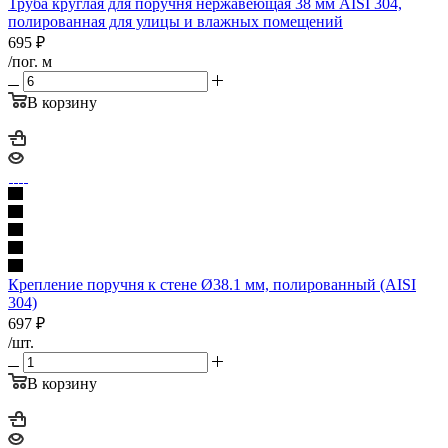
Труба круглая для поручня нержавеющая 38 мм AISI 304,
полированная для улицы и влажных помещений
695
₽
/пог. м
В корзину
Крепление поручня к стене Ø38.1 мм, полированный (AISI
304)
697
₽
/шт.
В корзину