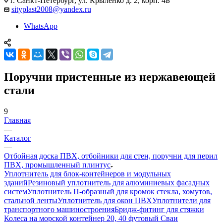
г. Санкт-Петербург, ул. Крыленко д. 2, корп. 4Б
sityplast2008@yandex.ru
WhatsApp
Поручни пристенные из нержавеющей
стали
9
Главная
—
Каталог
—
Отбойная доска ПВХ, отбойники для стен, поручни для перил
ПВХ, промышленный плинтус
Уплотнитель для блок-контейнеров и модульных
зданий
Резиновый уплотнитель для алюминиевых фасадных
систем
Уплотнитель П-образный для кромок стекла, хомутов,
стальной ленты
Уплотнитель для окон ПВХ
Уплотнители для
транспортного машиностроения
Бридж-фитинг для стяжки
Колеса на морской контейнер 20, 40 футовый Сваи