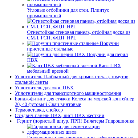
Угловые отбойники для стен. Плинтус
промышленный
Огнестойкая стеновая панель, отбойная доска из
СМЛ, ГСП, ФЦП, HPL
Поручни
пристенные стальные
Поручни для перил
ПВХ
Кант ПВХ
мебельный врезной
Уплотнитель П-образный для кромок стекла, хомутов,
стальной ленты
Уплотнитель для окон ПВХ
Уплотнители для транспортного машиностроения
Бридж-фитинг для стяжки Колеса на морской контейнер
20, 40 футовый Сваи винтовые
Термовставка, спейсер
Сэндвич-панель ПВХ, лист ПВХ жесткий
Гернит (пористый шнур, ПРП) Вилатерм Гидрошпонка
Гидрошпонка для герметизации деформационных