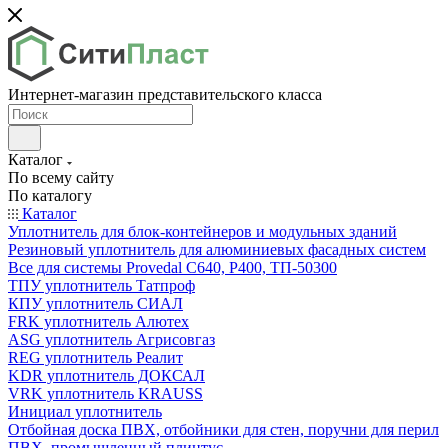
Интернет-магазин представительского класса
Каталог
По всему сайту
По каталогу
Каталог
Уплотнитель для блок-контейнеров и модульных зданий
Резиновый уплотнитель для алюминиевых фасадных систем
Все для системы Provedal С640, Р400, ТП-50300
ТПУ уплотнитель Татпроф
КПУ уплотнитель СИАЛ
FRK уплотнитель Алютех
ASG уплотнитель Агрисовгаз
REG уплотнитель Реалит
KDR уплотнитель ДОКСАЛ
VRK уплотнитель KRAUSS
Инициал уплотнитель
Отбойная доска ПВХ, отбойники для стен, поручни для перил
ПВХ, промышленный плинтус