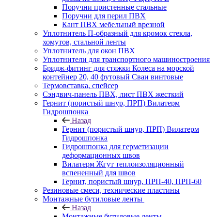
Поручни пристенные стальные
Поручни для перил ПВХ
Кант ПВХ мебельный врезной
Уплотнитель П-образный для кромок стекла,
хомутов, стальной ленты
Уплотнитель для окон ПВХ
Уплотнители для транспортного машиностроения
Бридж-фитинг для стяжки Колеса на морской
контейнер 20, 40 футовый Сваи винтовые
Термовставка, спейсер
Сэндвич-панель ПВХ, лист ПВХ жесткий
Гернит (пористый шнур, ПРП) Вилатерм
Гидрошпонка
Назад
Гернит (пористый шнур, ПРП) Вилатерм
Гидрошпонка
Гидрошпонка для герметизации
деформационных швов
Вилатерм Жгут теплоизоляционный
вспененный для швов
Гернит, пористый шнур, ПРП-40, ПРП-60
Резиновые смеси, технические пластины
Монтажные бутиловые ленты
Назад
Монтажные бутиловые ленты