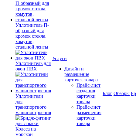
Уплотнитель П-
образный для
кромок стекла,
хомутов,
стальной ленты
Услуги
Уплотнитель для
окон ПВХ
Дизайн и
размещение
карточек товара
Прайс-лист
создания
Блог
Обзоры
Б
Уплотнители
карточки
для
товара
транспортного
Прайс-лист
машиностроения
размещения
карточки
товара