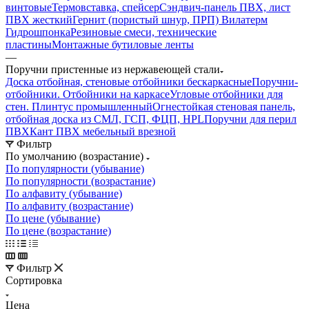
винтовые
Термовставка, спейсер
Сэндвич-панель ПВХ, лист
ПВХ жесткий
Гернит (пористый шнур, ПРП) Вилатерм
Гидрошпонка
Резиновые смеси, технические
пластины
Монтажные бутиловые ленты
—
Поручни пристенные из нержавеющей стали
Доска отбойная, стеновые отбойники бескаркасные
Поручни-
отбойники. Отбойники на каркасе
Угловые отбойники для
стен. Плинтус промышленный
Огнестойкая стеновая панель,
отбойная доска из СМЛ, ГСП, ФЦП, HPL
Поручни для перил
ПВХ
Кант ПВХ мебельный врезной
Фильтр
По умолчанию (возрастание)
По популярности (убывание)
По популярности (возрастание)
По алфавиту (убывание)
По алфавиту (возрастание)
По цене (убывание)
По цене (возрастание)
Фильтр
Сортировка
Цена