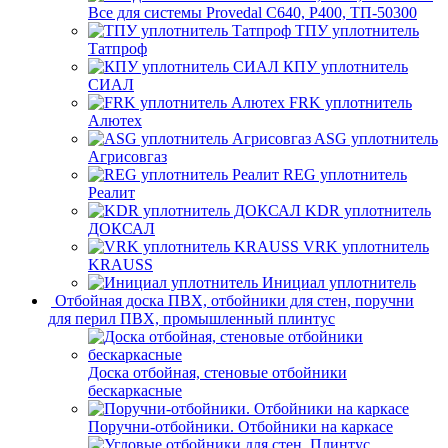
Все для системы Provedal С640, Р400, ТП-50300
ТПУ уплотнитель
Татпроф
КПУ уплотнитель
СИАЛ
FRK уплотнитель
Алютех
ASG уплотнитель
Агрисовгаз
REG уплотнитель
Реалит
KDR уплотнитель
ДОКСАЛ
VRK уплотнитель
KRAUSS
Инициал уплотнитель
Отбойная доска ПВХ, отбойники для стен, поручни
для перил ПВХ, промышленный плинтус
Доска отбойная, стеновые отбойники
бескаркасные
Поручни-отбойники. Отбойники на каркасе