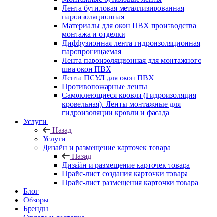
Лента бутиловая металлизированная
пароизоляционная
Материалы для окон ПВХ производства
монтажа и отделки
Диффузионная лента гидроизоляционная
паропроницаемая
Лента пароизоляционная для монтажного
шва окон ПВХ
Лента ПСУЛ для окон ПВХ
Противопожарные ленты
Самоклеющиеся кровля (Гидроизоляция
кровельная). Ленты монтажные для
гидроизоляции кровли и фасада
Услуги
Назад
Услуги
Дизайн и размещение карточек товара
Назад
Дизайн и размещение карточек товара
Прайс-лист создания карточки товара
Прайс-лист размещения карточки товара
Блог
Обзоры
Бренды