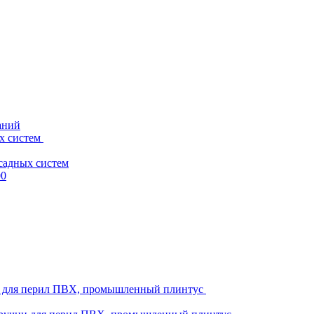
аний
х систем
садных систем
00
ни для перил ПВХ, промышленный плинтус