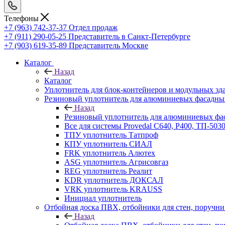
Телефоны
+7 (963) 742-37-37
Отдел продаж
+7 (911) 290-05-25
Представитель в Санкт-Петербурге
+7 (903) 619-35-89
Представитель Москве
Каталог
Назад
Каталог
Уплотнитель для блок-контейнеров и модульных зд
Резиновый уплотнитель для алюминиевых фасадны
Назад
Резиновый уплотнитель для алюминиевых фа
Все для системы Provedal С640, Р400, ТП-503
ТПУ уплотнитель Татпроф
КПУ уплотнитель СИАЛ
FRK уплотнитель Алютех
ASG уплотнитель Агрисовгаз
REG уплотнитель Реалит
KDR уплотнитель ДОКСАЛ
VRK уплотнитель KRAUSS
Инициал уплотнитель
Отбойная доска ПВХ, отбойники для стен, поруч
Назад