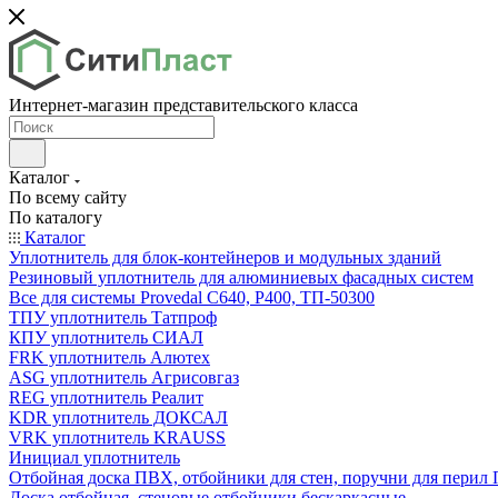
Интернет-магазин представительского класса
Каталог
По всему сайту
По каталогу
Каталог
Уплотнитель для блок-контейнеров и модульных зданий
Резиновый уплотнитель для алюминиевых фасадных систем
Все для системы Provedal С640, Р400, ТП-50300
ТПУ уплотнитель Татпроф
КПУ уплотнитель СИАЛ
FRK уплотнитель Алютех
ASG уплотнитель Агрисовгаз
REG уплотнитель Реалит
KDR уплотнитель ДОКСАЛ
VRK уплотнитель KRAUSS
Инициал уплотнитель
Отбойная доска ПВХ, отбойники для стен, поручни для пери
Доска отбойная, стеновые отбойники бескаркасные