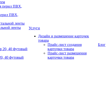
тем
 перил ПВХ,
альной ленты
Услуги
Дизайн и размещение карточек
товара
Прайс-лист создания
Блог
карточки товара
Прайс-лист размещения
20, 40 футовый
карточки товара