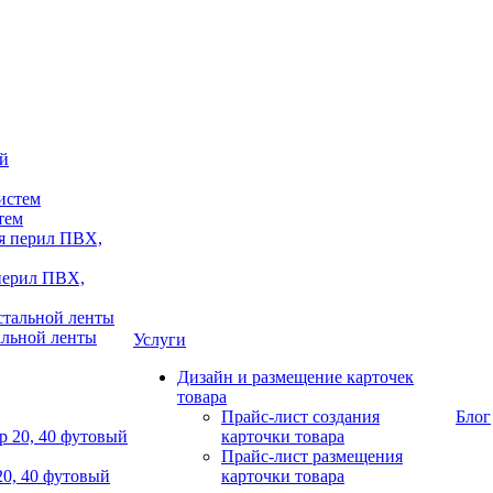
тем
 перил ПВХ,
альной ленты
Услуги
Дизайн и размещение карточек
товара
Прайс-лист создания
Блог
карточки товара
Прайс-лист размещения
20, 40 футовый
карточки товара