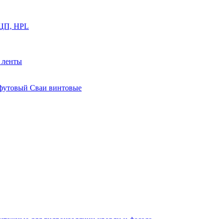
ФЦП, HPL
й ленты
0 футовый Сваи винтовые