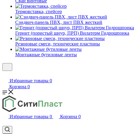
Сваи винтовые
Термовставка, спейсер
Сэндвич-панель ПВХ, лист ПВХ жесткий
Гернит (пористый шнур, ПРП) Вилатерм Гидрошпонка
Резиновые смеси, технические пластины
Монтажные бутиловые ленты
Избранные товары
0
Корзина
0
Избранные товары
0
Корзина
0