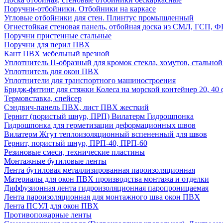
Поручни-отбойники. Отбойники на каркасе
Угловые отбойники для стен. Плинтус промышленный
Огнестойкая стеновая панель, отбойная доска из СМЛ, ГСП, 
Поручни пристенные стальные
Поручни для перил ПВХ
Кант ПВХ мебельный врезной
Уплотнитель П-образный для кромок стекла, хомутов, стально
Уплотнитель для окон ПВХ
Уплотнители для транспортного машиностроения
Бридж-фитинг для стяжки Колеса на морской контейнер 20, 4
Термовставка, спейсер
Сэндвич-панель ПВХ, лист ПВХ жесткий
Гернит (пористый шнур, ПРП) Вилатерм Гидрошпонка
Гидрошпонка для герметизации деформационных швов
Вилатерм Жгут теплоизоляционный вспененный для швов
Гернит, пористый шнур, ПРП-40, ПРП-60
Резиновые смеси, технические пластины
Монтажные бутиловые ленты
Лента бутиловая металлизированная пароизоляционная
Материалы для окон ПВХ производства монтажа и отделки
Диффузионная лента гидроизоляционная паропроницаемая
Лента пароизоляционная для монтажного шва окон ПВХ
Лента ПСУЛ для окон ПВХ
Противопожарные ленты