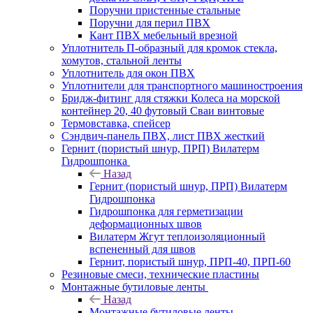
Поручни пристенные стальные
Поручни для перил ПВХ
Кант ПВХ мебельный врезной
Уплотнитель П-образный для кромок стекла,
хомутов, стальной ленты
Уплотнитель для окон ПВХ
Уплотнители для транспортного машиностроения
Бридж-фитинг для стяжки Колеса на морской
контейнер 20, 40 футовый Сваи винтовые
Термовставка, спейсер
Сэндвич-панель ПВХ, лист ПВХ жесткий
Гернит (пористый шнур, ПРП) Вилатерм
Гидрошпонка
Назад
Гернит (пористый шнур, ПРП) Вилатерм
Гидрошпонка
Гидрошпонка для герметизации
деформационных швов
Вилатерм Жгут теплоизоляционный
вспененный для швов
Гернит, пористый шнур, ПРП-40, ПРП-60
Резиновые смеси, технические пластины
Монтажные бутиловые ленты
Назад
Монтажные бутиловые ленты