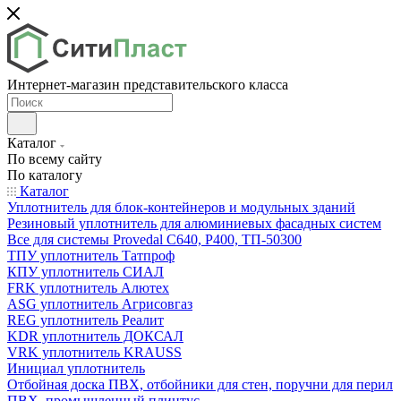
Интернет-магазин представительского класса
Каталог
По всему сайту
По каталогу
Каталог
Уплотнитель для блок-контейнеров и модульных зданий
Резиновый уплотнитель для алюминиевых фасадных систем
Все для системы Provedal С640, Р400, ТП-50300
ТПУ уплотнитель Татпроф
КПУ уплотнитель СИАЛ
FRK уплотнитель Алютех
ASG уплотнитель Агрисовгаз
REG уплотнитель Реалит
KDR уплотнитель ДОКСАЛ
VRK уплотнитель KRAUSS
Инициал уплотнитель
Отбойная доска ПВХ, отбойники для стен, поручни для перил
ПВХ, промышленный плинтус