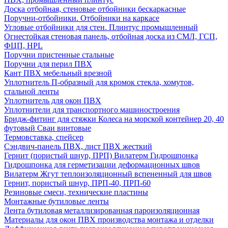
Доска отбойная, стеновые отбойники бескаркасные
Поручни-отбойники. Отбойники на каркасе
Угловые отбойники для стен. Плинтус промышленный
Огнестойкая стеновая панель, отбойная доска из СМЛ, ГСП,
ФЦП, HPL
Поручни пристенные стальные
Поручни для перил ПВХ
Кант ПВХ мебельный врезной
Уплотнитель П-образный для кромок стекла, хомутов,
стальной ленты
Уплотнитель для окон ПВХ
Уплотнители для транспортного машиностроения
Бридж-фитинг для стяжки Колеса на морской контейнер 20, 40
футовый Сваи винтовые
Термовставка, спейсер
Сэндвич-панель ПВХ, лист ПВХ жесткий
Гернит (пористый шнур, ПРП) Вилатерм Гидрошпонка
Гидрошпонка для герметизации деформационных швов
Вилатерм Жгут теплоизоляционный вспененный для швов
Гернит, пористый шнур, ПРП-40, ПРП-60
Резиновые смеси, технические пластины
Монтажные бутиловые ленты
Лента бутиловая металлизированная пароизоляционная
Материалы для окон ПВХ производства монтажа и отделки