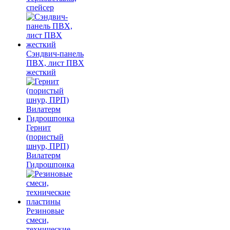
спейсер
Сэндвич-панель
ПВХ, лист ПВХ
жесткий
Гернит
(пористый
шнур, ПРП)
Вилатерм
Гидрошпонка
Резиновые
смеси,
технические