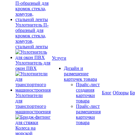
Уплотнитель П-
образный для
кромок стекла,
хомутов,
стальной ленты
Услуги
Уплотнитель для
окон ПВХ
Дизайн и
размещение
карточек товара
Прайс-лист
создания
Блог
Обзоры
Б
Уплотнители
карточки
для
товара
транспортного
Прайс-лист
машиностроения
размещения
карточки
товара