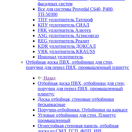
фасадных систем
Все для системы Provedal С640, Р400,
ТП-50300
ТПУ уплотнитель Татпроф
КПУ уплотнитель СИАЛ
FRK уплотнитель Алютех
ASG уплотнитель Агрисовгаз
REG уплотнитель Реалит
KDR уплотнитель ДОКСАЛ
VRK уплотнитель KRAUSS
Инициал уплотнитель
Отбойная доска ПВХ, отбойники для стен,
поручни для перил ПВХ, промышленный плинтус
Назад
Отбойная доска ПВХ, отбойники для стен,
поручни для перил ПВХ, промышленный
плинтус
Доска отбойная, стеновые отбойники
бескаркасные
Поручни-отбойники. Отбойники на каркасе
Угловые отбойники для стен. Плинтус
промышленный
Огнестойкая стеновая панель, отбойная
доска из СМЛ, ГСП, ФЦП, HPL