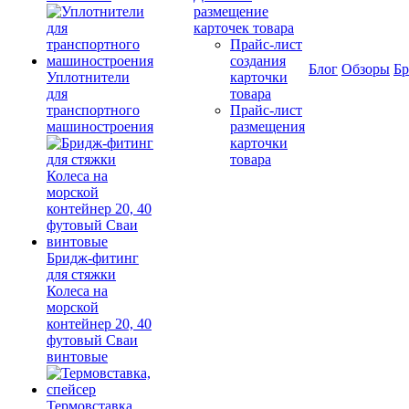
размещение
карточек товара
Прайс-лист
создания
Блог
Обзоры
Б
Уплотнители
карточки
для
товара
транспортного
Прайс-лист
машиностроения
размещения
карточки
товара
Бридж-фитинг
для стяжки
Колеса на
морской
контейнер 20, 40
футовый Сваи
винтовые
Термовставка,