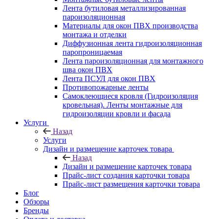
Лента бутиловая металлизированная
пароизоляционная
Материалы для окон ПВХ производства
монтажа и отделки
Диффузионная лента гидроизоляционная
паропроницаемая
Лента пароизоляционная для монтажного
шва окон ПВХ
Лента ПСУЛ для окон ПВХ
Противопожарные ленты
Самоклеющиеся кровля (Гидроизоляция
кровельная). Ленты монтажные для
гидроизоляции кровли и фасада
Услуги
Назад
Услуги
Дизайн и размещение карточек товара
Назад
Дизайн и размещение карточек товара
Прайс-лист создания карточки товара
Прайс-лист размещения карточки товара
Блог
Обзоры
Бренды