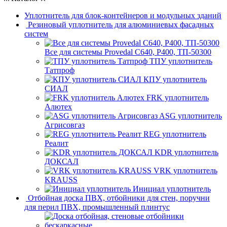
Уплотнитель для блок-контейнеров и модульных зданий
Резиновый уплотнитель для алюминиевых фасадных
систем
Все для системы Provedal С640, Р400, ТП-50300
ТПУ уплотнитель
Татпроф
КПУ уплотнитель
СИАЛ
FRK уплотнитель
Алютех
ASG уплотнитель
Агрисовгаз
REG уплотнитель
Реалит
KDR уплотнитель
ДОКСАЛ
VRK уплотнитель
KRAUSS
Инициал уплотнитель
Отбойная доска ПВХ, отбойники для стен, поручни
для перил ПВХ, промышленный плинтус