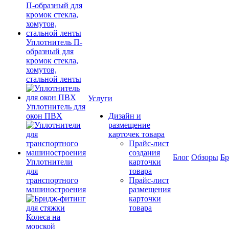
Уплотнитель П-
образный для
кромок стекла,
хомутов,
стальной ленты
Услуги
Уплотнитель для
окон ПВХ
Дизайн и
размещение
карточек товара
Прайс-лист
создания
Блог
Обзоры
Б
Уплотнители
карточки
для
товара
транспортного
Прайс-лист
машиностроения
размещения
карточки
товара