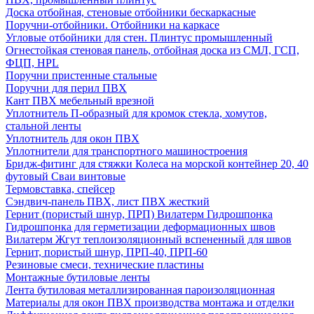
Доска отбойная, стеновые отбойники бескаркасные
Поручни-отбойники. Отбойники на каркасе
Угловые отбойники для стен. Плинтус промышленный
Огнестойкая стеновая панель, отбойная доска из СМЛ, ГСП,
ФЦП, HPL
Поручни пристенные стальные
Поручни для перил ПВХ
Кант ПВХ мебельный врезной
Уплотнитель П-образный для кромок стекла, хомутов,
стальной ленты
Уплотнитель для окон ПВХ
Уплотнители для транспортного машиностроения
Бридж-фитинг для стяжки Колеса на морской контейнер 20, 40
футовый Сваи винтовые
Термовставка, спейсер
Сэндвич-панель ПВХ, лист ПВХ жесткий
Гернит (пористый шнур, ПРП) Вилатерм Гидрошпонка
Гидрошпонка для герметизации деформационных швов
Вилатерм Жгут теплоизоляционный вспененный для швов
Гернит, пористый шнур, ПРП-40, ПРП-60
Резиновые смеси, технические пластины
Монтажные бутиловые ленты
Лента бутиловая металлизированная пароизоляционная
Материалы для окон ПВХ производства монтажа и отделки