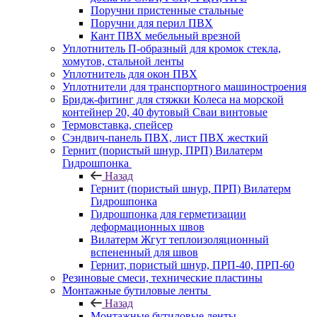
Поручни пристенные стальные
Поручни для перил ПВХ
Кант ПВХ мебельный врезной
Уплотнитель П-образный для кромок стекла,
хомутов, стальной ленты
Уплотнитель для окон ПВХ
Уплотнители для транспортного машиностроения
Бридж-фитинг для стяжки Колеса на морской
контейнер 20, 40 футовый Сваи винтовые
Термовставка, спейсер
Сэндвич-панель ПВХ, лист ПВХ жесткий
Гернит (пористый шнур, ПРП) Вилатерм
Гидрошпонка
Назад
Гернит (пористый шнур, ПРП) Вилатерм
Гидрошпонка
Гидрошпонка для герметизации
деформационных швов
Вилатерм Жгут теплоизоляционный
вспененный для швов
Гернит, пористый шнур, ПРП-40, ПРП-60
Резиновые смеси, технические пластины
Монтажные бутиловые ленты
Назад
Монтажные бутиловые ленты