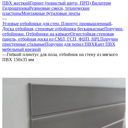
ПВХ жесткий
Гернит (пористый шнур, ПРП) Вилатерм
Гидрошпонка
Резиновые смеси, технические
пластины
Монтажные бутиловые ленты
—
Угловые отбойники для стен. Плинтус промышленный
Доска отбойная, стеновые отбойники бескаркасные
Поручни-
отбойники. Отбойники на каркасе
Огнестойкая стеновая
панель, отбойная доска из СМЛ, ГСП, ФЦП, HPL
Поручни
пристенные стальные
Поручни для перил ПВХ
Кант ПВХ
мебельный врезной
—
Гибкий плинтус для пола, отбойник на стену из мягкого
ПВХ 150х35 мм