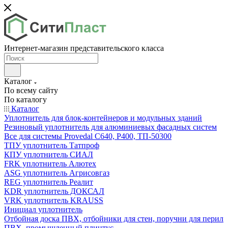
Интернет-магазин представительского класса
Каталог
По всему сайту
По каталогу
Каталог
Уплотнитель для блок-контейнеров и модульных зданий
Резиновый уплотнитель для алюминиевых фасадных систем
Все для системы Provedal С640, Р400, ТП-50300
ТПУ уплотнитель Татпроф
КПУ уплотнитель СИАЛ
FRK уплотнитель Алютех
ASG уплотнитель Агрисовгаз
REG уплотнитель Реалит
KDR уплотнитель ДОКСАЛ
VRK уплотнитель KRAUSS
Инициал уплотнитель
Отбойная доска ПВХ, отбойники для стен, поручни для перил
ПВХ, промышленный плинтус