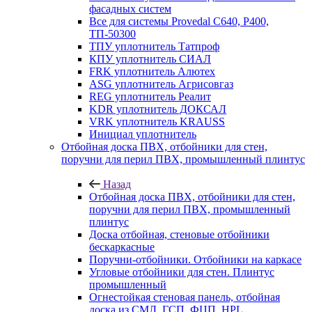
фасадных систем
Все для системы Provedal С640, Р400,
ТП-50300
ТПУ уплотнитель Татпроф
КПУ уплотнитель СИАЛ
FRK уплотнитель Алютех
ASG уплотнитель Агрисовгаз
REG уплотнитель Реалит
KDR уплотнитель ДОКСАЛ
VRK уплотнитель KRAUSS
Инициал уплотнитель
Отбойная доска ПВХ, отбойники для стен,
поручни для перил ПВХ, промышленный плинтус
Назад
Отбойная доска ПВХ, отбойники для стен,
поручни для перил ПВХ, промышленный
плинтус
Доска отбойная, стеновые отбойники
бескаркасные
Поручни-отбойники. Отбойники на каркасе
Угловые отбойники для стен. Плинтус
промышленный
Огнестойкая стеновая панель, отбойная
доска из СМЛ, ГСП, ФЦП, HPL