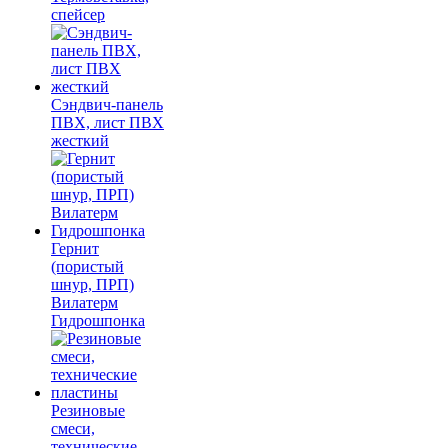
спейсер
Сэндвич-панель
ПВХ, лист ПВХ
жесткий
Гернит
(пористый
шнур, ПРП)
Вилатерм
Гидрошпонка
Резиновые
смеси,
технические