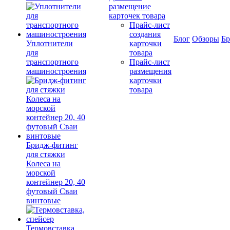
размещение
карточек товара
Прайс-лист
создания
Блог
Обзоры
Б
Уплотнители
карточки
для
товара
транспортного
Прайс-лист
машиностроения
размещения
карточки
товара
Бридж-фитинг
для стяжки
Колеса на
морской
контейнер 20, 40
футовый Сваи
винтовые
Термовставка,