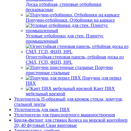
Доска отбойная, стеновые отбойники
бескаркасные
Поручни-отбойники. Отбойники на каркасе
Угловые отбойники для стен. Плинтус
промышленный
Огнестойкая стеновая панель, отбойная доска из
СМЛ, ГСП, ФЦП, HPL
Поручни
пристенные стальные
Поручни для перил
ПВХ
Кант ПВХ
мебельный врезной
Уплотнитель П-образный для кромок стекла, хомутов,
стальной ленты
Уплотнитель для окон ПВХ
Уплотнители для транспортного машиностроения
Бридж-фитинг для стяжки Колеса на морской контейнер
20, 40 футовый Сваи винтовые
Термовставка, спейсер