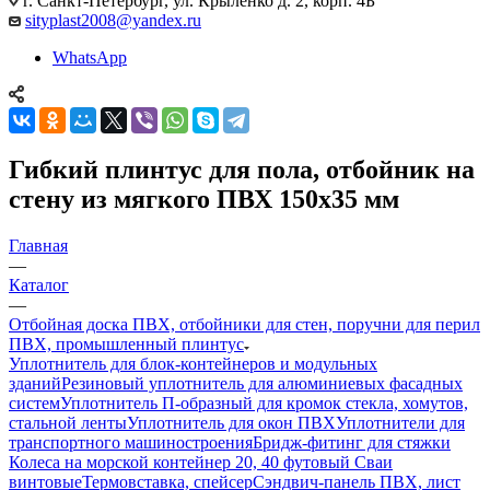
г. Санкт-Петербург, ул. Крыленко д. 2, корп. 4Б
sityplast2008@yandex.ru
WhatsApp
Гибкий плинтус для пола, отбойник на
стену из мягкого ПВХ 150х35 мм
Главная
—
Каталог
—
Отбойная доска ПВХ, отбойники для стен, поручни для перил
ПВХ, промышленный плинтус
Уплотнитель для блок-контейнеров и модульных
зданий
Резиновый уплотнитель для алюминиевых фасадных
систем
Уплотнитель П-образный для кромок стекла, хомутов,
стальной ленты
Уплотнитель для окон ПВХ
Уплотнители для
транспортного машиностроения
Бридж-фитинг для стяжки
Колеса на морской контейнер 20, 40 футовый Сваи
винтовые
Термовставка, спейсер
Сэндвич-панель ПВХ, лист