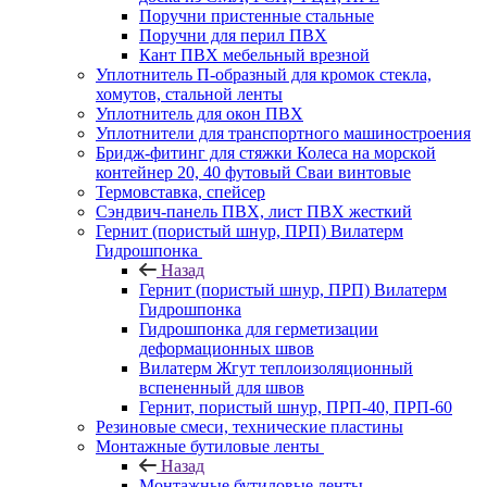
Поручни пристенные стальные
Поручни для перил ПВХ
Кант ПВХ мебельный врезной
Уплотнитель П-образный для кромок стекла,
хомутов, стальной ленты
Уплотнитель для окон ПВХ
Уплотнители для транспортного машиностроения
Бридж-фитинг для стяжки Колеса на морской
контейнер 20, 40 футовый Сваи винтовые
Термовставка, спейсер
Сэндвич-панель ПВХ, лист ПВХ жесткий
Гернит (пористый шнур, ПРП) Вилатерм
Гидрошпонка
Назад
Гернит (пористый шнур, ПРП) Вилатерм
Гидрошпонка
Гидрошпонка для герметизации
деформационных швов
Вилатерм Жгут теплоизоляционный
вспененный для швов
Гернит, пористый шнур, ПРП-40, ПРП-60
Резиновые смеси, технические пластины
Монтажные бутиловые ленты
Назад
Монтажные бутиловые ленты