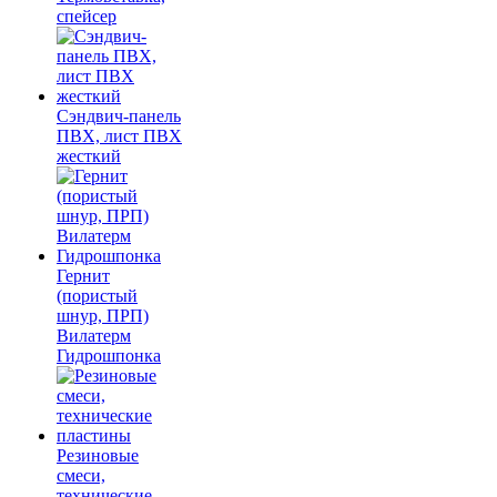
спейсер
Сэндвич-панель
ПВХ, лист ПВХ
жесткий
Гернит
(пористый
шнур, ПРП)
Вилатерм
Гидрошпонка
Резиновые
смеси,
технические