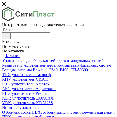
Интернет-магазин представительского класса
Каталог
По всему сайту
По каталогу
Каталог
Уплотнитель для блок-контейнеров и модульных зданий
Резиновый уплотнитель для алюминиевых фасадных систем
Все для системы Provedal С640, Р400, ТП-50300
ТПУ уплотнитель Татпроф
КПУ уплотнитель СИАЛ
FRK уплотнитель Алютех
ASG уплотнитель Агрисовгаз
REG уплотнитель Реалит
KDR уплотнитель ДОКСАЛ
VRK уплотнитель KRAUSS
Инициал уплотнитель
Отбойная доска ПВХ, отбойники для стен, поручни для перил
ПВХ, промышленный плинтус