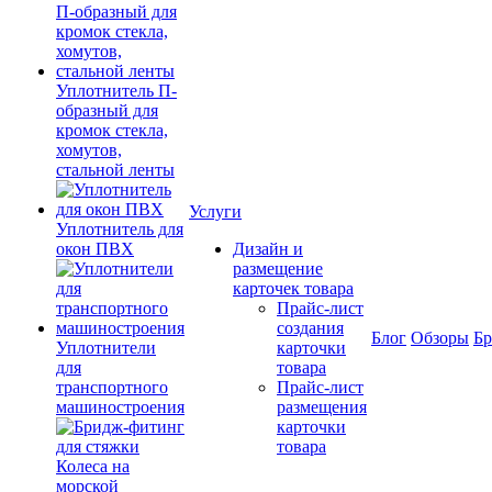
Уплотнитель П-
образный для
кромок стекла,
хомутов,
стальной ленты
Услуги
Уплотнитель для
окон ПВХ
Дизайн и
размещение
карточек товара
Прайс-лист
создания
Блог
Обзоры
Б
Уплотнители
карточки
для
товара
транспортного
Прайс-лист
машиностроения
размещения
карточки
товара