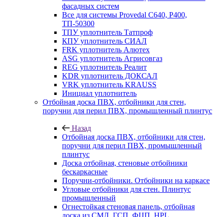
фасадных систем
Все для системы Provedal С640, Р400,
ТП-50300
ТПУ уплотнитель Татпроф
КПУ уплотнитель СИАЛ
FRK уплотнитель Алютех
ASG уплотнитель Агрисовгаз
REG уплотнитель Реалит
KDR уплотнитель ДОКСАЛ
VRK уплотнитель KRAUSS
Инициал уплотнитель
Отбойная доска ПВХ, отбойники для стен,
поручни для перил ПВХ, промышленный плинтус
Назад
Отбойная доска ПВХ, отбойники для стен,
поручни для перил ПВХ, промышленный
плинтус
Доска отбойная, стеновые отбойники
бескаркасные
Поручни-отбойники. Отбойники на каркасе
Угловые отбойники для стен. Плинтус
промышленный
Огнестойкая стеновая панель, отбойная
доска из СМЛ, ГСП, ФЦП, HPL