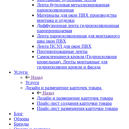
Лента бутиловая металлизированная
пароизоляционная
Материалы для окон ПВХ производства
монтажа и отделки
Диффузионная лента гидроизоляционная
паропроницаемая
Лента пароизоляционная для монтажного
шва окон ПВХ
Лента ПСУЛ для окон ПВХ
Противопожарные ленты
Самоклеющиеся кровля (Гидроизоляция
кровельная). Ленты монтажные для
гидроизоляции кровли и фасада
Услуги
Назад
Услуги
Дизайн и размещение карточек товара
Назад
Дизайн и размещение карточек товара
Прайс-лист создания карточки товара
Прайс-лист размещения карточки товара
Блог
Обзоры
Бренды