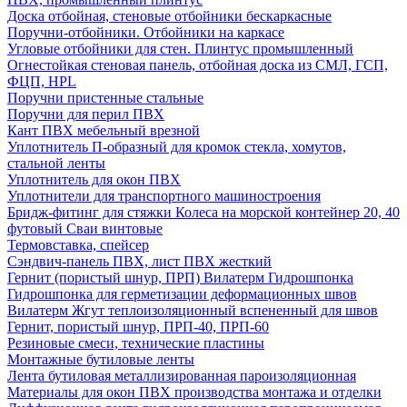
Доска отбойная, стеновые отбойники бескаркасные
Поручни-отбойники. Отбойники на каркасе
Угловые отбойники для стен. Плинтус промышленный
Огнестойкая стеновая панель, отбойная доска из СМЛ, ГСП,
ФЦП, HPL
Поручни пристенные стальные
Поручни для перил ПВХ
Кант ПВХ мебельный врезной
Уплотнитель П-образный для кромок стекла, хомутов,
стальной ленты
Уплотнитель для окон ПВХ
Уплотнители для транспортного машиностроения
Бридж-фитинг для стяжки Колеса на морской контейнер 20, 40
футовый Сваи винтовые
Термовставка, спейсер
Сэндвич-панель ПВХ, лист ПВХ жесткий
Гернит (пористый шнур, ПРП) Вилатерм Гидрошпонка
Гидрошпонка для герметизации деформационных швов
Вилатерм Жгут теплоизоляционный вспененный для швов
Гернит, пористый шнур, ПРП-40, ПРП-60
Резиновые смеси, технические пластины
Монтажные бутиловые ленты
Лента бутиловая металлизированная пароизоляционная
Материалы для окон ПВХ производства монтажа и отделки