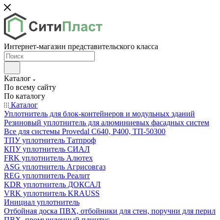
Интернет-магазин представительского класса
Каталог
По всему сайту
По каталогу
Каталог
Уплотнитель для блок-контейнеров и модульных зданий
Резиновый уплотнитель для алюминиевых фасадных систем
Все для системы Provedal С640, Р400, ТП-50300
ТПУ уплотнитель Татпроф
КПУ уплотнитель СИАЛ
FRK уплотнитель Алютех
ASG уплотнитель Агрисовгаз
REG уплотнитель Реалит
KDR уплотнитель ДОКСАЛ
VRK уплотнитель KRAUSS
Инициал уплотнитель
Отбойная доска ПВХ, отбойники для стен, поручни для перил
ПВХ, промышленный плинтус