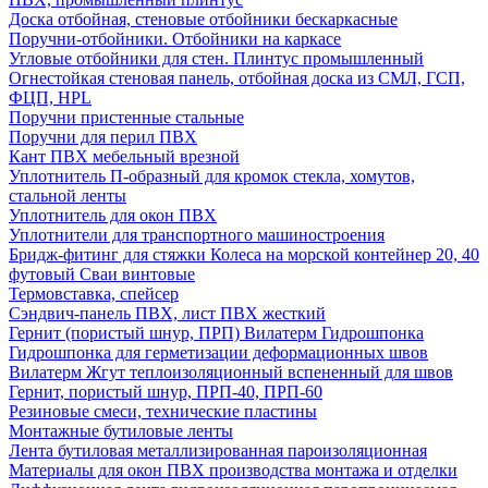
Доска отбойная, стеновые отбойники бескаркасные
Поручни-отбойники. Отбойники на каркасе
Угловые отбойники для стен. Плинтус промышленный
Огнестойкая стеновая панель, отбойная доска из СМЛ, ГСП,
ФЦП, HPL
Поручни пристенные стальные
Поручни для перил ПВХ
Кант ПВХ мебельный врезной
Уплотнитель П-образный для кромок стекла, хомутов,
стальной ленты
Уплотнитель для окон ПВХ
Уплотнители для транспортного машиностроения
Бридж-фитинг для стяжки Колеса на морской контейнер 20, 40
футовый Сваи винтовые
Термовставка, спейсер
Сэндвич-панель ПВХ, лист ПВХ жесткий
Гернит (пористый шнур, ПРП) Вилатерм Гидрошпонка
Гидрошпонка для герметизации деформационных швов
Вилатерм Жгут теплоизоляционный вспененный для швов
Гернит, пористый шнур, ПРП-40, ПРП-60
Резиновые смеси, технические пластины
Монтажные бутиловые ленты
Лента бутиловая металлизированная пароизоляционная
Материалы для окон ПВХ производства монтажа и отделки