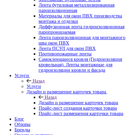
Лента бутиловая металлизированная
пароизоляционная
Материалы для окон ПВХ производства
монтажа и отделки
Диффузионная лента гидроизоляционная
паропроницаемая
Лента пароизоляционная для монтажного
шва окон ПВХ
Лента ПСУЛ для окон ПВХ
Противопожарные ленты
Самоклеющиеся кровля (Гидроизоляция
кровельная). Ленты монтажные для
гидроизоляции кровли и фасада
Услуги
Назад
Услуги
Дизайн и размещение карточек товара
Назад
Дизайн и размещение карточек товара
Прайс-лист создания карточки товара
Прайс-лист размещения карточки товара
Блог
Обзоры
Бренды