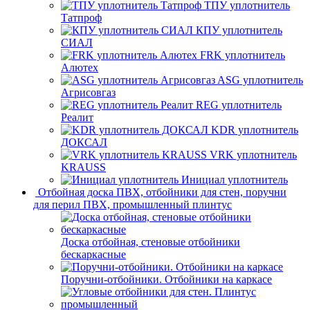
ТПУ уплотнитель
Татпроф
КПУ уплотнитель
СИАЛ
FRK уплотнитель
Алютех
ASG уплотнитель
Агрисовгаз
REG уплотнитель
Реалит
KDR уплотнитель
ДОКСАЛ
VRK уплотнитель
KRAUSS
Инициал уплотнитель
Отбойная доска ПВХ, отбойники для стен, поручни
для перил ПВХ, промышленный плинтус
Доска отбойная, стеновые отбойники
бескаркасные
Поручни-отбойники. Отбойники на каркасе