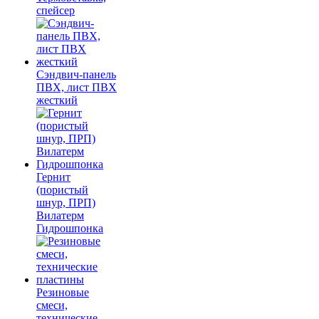
спейсер
Сэндвич-панель
ПВХ, лист ПВХ
жесткий
Гернит
(пористый
шнур, ПРП)
Вилатерм
Гидрошпонка
Резиновые
смеси,
технические