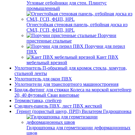
Угловые отбойники для стен. Плинтус
промышленный
Огнестойкая стеновая панель, отбойная доска из
СМЛ, ГСП, ФЦП, HPL
Поручни
пристенные стальные
Поручни для перил
ПВХ
Кант ПВХ
мебельный врезной
Уплотнитель П-образный для кромок стекла, хомутов,
стальной ленты
Уплотнитель для окон ПВХ
Уплотнители для транспортного машиностроения
Бридж-фитинг для стяжки Колеса на морской контейнер
20, 40 футовый Сваи винтовые
Термовставка, спейсер
Сэндвич-панель ПВХ, лист ПВХ жесткий
Гернит (пористый шнур, ПРП) Вилатерм Гидрошпонка
Гидрошпонка для герметизации деформационных
швов