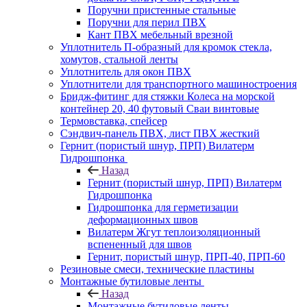
Поручни пристенные стальные
Поручни для перил ПВХ
Кант ПВХ мебельный врезной
Уплотнитель П-образный для кромок стекла,
хомутов, стальной ленты
Уплотнитель для окон ПВХ
Уплотнители для транспортного машиностроения
Бридж-фитинг для стяжки Колеса на морской
контейнер 20, 40 футовый Сваи винтовые
Термовставка, спейсер
Сэндвич-панель ПВХ, лист ПВХ жесткий
Гернит (пористый шнур, ПРП) Вилатерм
Гидрошпонка
Назад
Гернит (пористый шнур, ПРП) Вилатерм
Гидрошпонка
Гидрошпонка для герметизации
деформационных швов
Вилатерм Жгут теплоизоляционный
вспененный для швов
Гернит, пористый шнур, ПРП-40, ПРП-60
Резиновые смеси, технические пластины
Монтажные бутиловые ленты
Назад
Монтажные бутиловые ленты