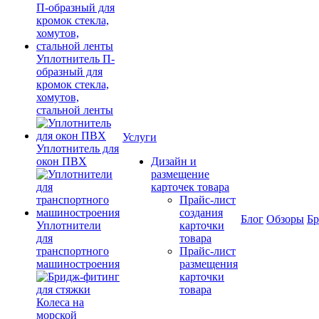
Уплотнитель П-
образный для
кромок стекла,
хомутов,
стальной ленты
Услуги
Уплотнитель для
окон ПВХ
Дизайн и
размещение
карточек товара
Прайс-лист
создания
Блог
Обзоры
Б
Уплотнители
карточки
для
товара
транспортного
Прайс-лист
машиностроения
размещения
карточки
товара