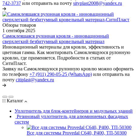
742-3737
или отправить на почту
sityplast2008@yandex.ru
Обзоры товаров
1 сентября 2025
Самоклеящаяся рулонная кровля - инновационный
сверхлегкий безбитумный кровельный материал
Инновационный материалы для кровли, эффективность и
цветовая гамма. Как монтировать Самоклеящуюся рулонную
кровлю, где применяется. Подробности в статьях от
СитиПласт.
Заявку на Самоклеящуюся рулонную кровлю можно оформить
по телефону
+7 (911) 290-05-25 (WhatsApp)
или отправить на
почту
citiplast@yandex.ru
Каталог
Уплотнитель для блок-контейнеров и модульных зданий
Резиновый уплотнитель для алюминиевых фасадных
систем
Все для системы Provedal С640, Р400, ТП-50300