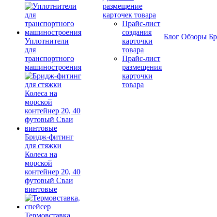
размещение
карточек товара
Прайс-лист
создания
Блог
Обзоры
Б
Уплотнители
карточки
для
товара
транспортного
Прайс-лист
машиностроения
размещения
карточки
товара
Бридж-фитинг
для стяжки
Колеса на
морской
контейнер 20, 40
футовый Сваи
винтовые
Термовставка,