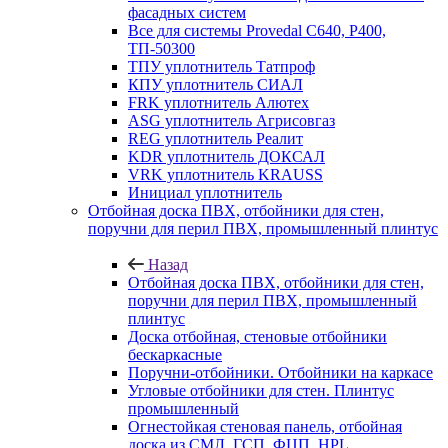
фасадных систем
Все для системы Provedal С640, Р400,
ТП-50300
ТПУ уплотнитель Татпроф
КПУ уплотнитель СИАЛ
FRK уплотнитель Алютех
ASG уплотнитель Агрисовгаз
REG уплотнитель Реалит
KDR уплотнитель ДОКСАЛ
VRK уплотнитель KRAUSS
Инициал уплотнитель
Отбойная доска ПВХ, отбойники для стен,
поручни для перил ПВХ, промышленный плинтус
Назад
Отбойная доска ПВХ, отбойники для стен,
поручни для перил ПВХ, промышленный
плинтус
Доска отбойная, стеновые отбойники
бескаркасные
Поручни-отбойники. Отбойники на каркасе
Угловые отбойники для стен. Плинтус
промышленный
Огнестойкая стеновая панель, отбойная
доска из СМЛ, ГСП, ФЦП, HPL