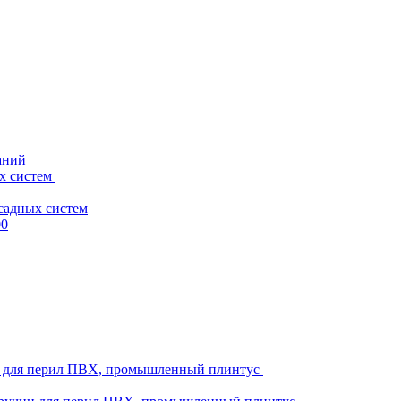
аний
х систем
садных систем
00
ни для перил ПВХ, промышленный плинтус