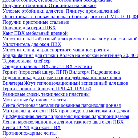
Поручни-отбойники. Отбойники на каркасе
Угловые отбойники для стен. Плинтус промышленный
Огнестойкая стеновая панель, отбойная доска из СМЛ, ГСП, 
Поручни пристенные стальные
Поручни для перил ПВХ
Кант ПВХ мебельный врезной
Уплотнитель П-образный для кромок стекла, хомутов, стально
Уплотнитель для окон ПВХ
Уплотнители для транспортного машиностроения
Бридж-фитинг для стяжки Колеса на морской контейнер 20, 4
Термовставка, спейсер
Сэндвич-панель ПВХ, лист ПВХ жесткий
Гернит (пористый шнур, ПРП) Вилатерм Гидрошпонка
Гидрошпонка для герметизации деформационных швов
Вилатерм Жгут теплоизоляционный вспененный для швов
Гернит, пористый шнур, ПРП-40, ПРП-60
Резиновые смеси, технические пластины
Монтажные бутиловые ленты
Лента бутиловая металлизированная пароизоляционная
Материалы для окон ПВХ производства монтажа и отделки
Диффузионная лента гидроизоляционная паропроницаемая
Лента пароизоляционная для монтажного шва окон ПВХ
Лента ПСУЛ для окон ПВХ
Противопожарные ленты