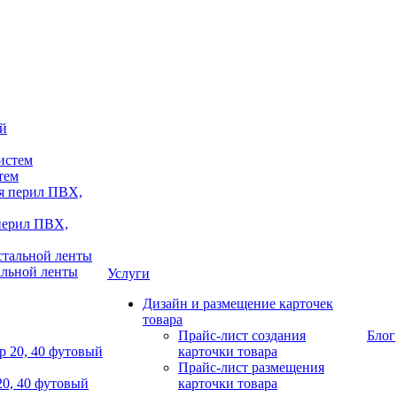
тем
 перил ПВХ,
альной ленты
Услуги
Дизайн и размещение карточек
товара
Прайс-лист создания
Блог
карточки товара
Прайс-лист размещения
20, 40 футовый
карточки товара