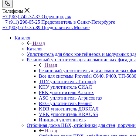
Телефоны
+7 (963) 742-37-37
Отдел продаж
+7 (911) 290-05-25
Представитель в Санкт-Петербурге
+7 (903) 619-35-89
Представитель Москве
Каталог
Назад
Каталог
Уплотнитель для блок-контейнеров и модульных зд
Резиновый уплотнитель для алюминиевых фасадны
Назад
Резиновый уплотнитель для алюминиевых фа
Все для системы Provedal С640, Р400, ТП-503
ТПУ уплотнитель Татпроф
КПУ уплотнитель СИАЛ
FRK уплотнитель Алютех
ASG уплотнитель Агрисовгаз
REG уплотнитель Реалит
KDR уплотнитель ДОКСАЛ
VRK уплотнитель KRAUSS
Инициал уплотнитель
Отбойная доска ПВХ, отбойники для стен, поруч
Назад