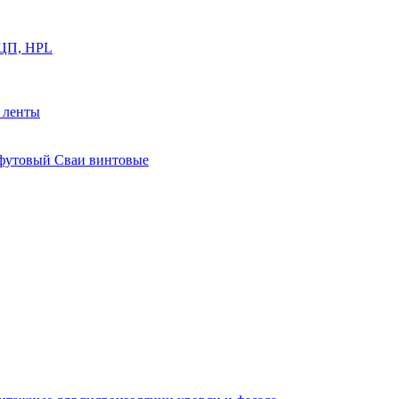
ФЦП, HPL
й ленты
0 футовый Сваи винтовые