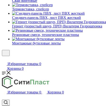
Сваи винтовые
Термовставка, спейсер
Сэндвич-панель ПВХ, лист ПВХ жесткий
Гернит (пористый шнур, ПРП) Вилатерм Гидрошпонка
Резиновые смеси, технические пластины
Монтажные бутиловые ленты
Избранные товары
0
Корзина
0
Избранные товары
0
Корзина
0