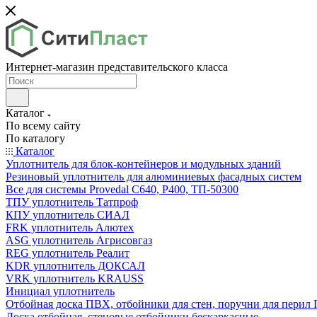
Интернет-магазин представительского класса
Каталог
По всему сайту
По каталогу
Каталог
Уплотнитель для блок-контейнеров и модульных зданий
Резиновый уплотнитель для алюминиевых фасадных систем
Все для системы Provedal С640, Р400, ТП-50300
ТПУ уплотнитель Татпроф
КПУ уплотнитель СИАЛ
FRK уплотнитель Алютех
ASG уплотнитель Агрисовгаз
REG уплотнитель Реалит
KDR уплотнитель ДОКСАЛ
VRK уплотнитель KRAUSS
Инициал уплотнитель
Отбойная доска ПВХ, отбойники для стен, поручни для пери
Доска отбойная, стеновые отбойники бескаркасные