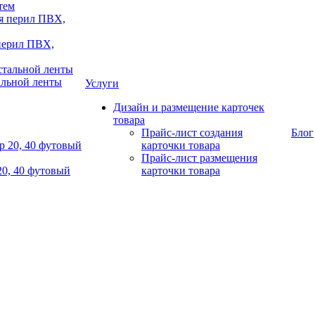
тем
 перил ПВХ,
альной ленты
Услуги
Дизайн и размещение карточек
товара
Прайс-лист создания
Блог
карточки товара
Прайс-лист размещения
20, 40 футовый
карточки товара