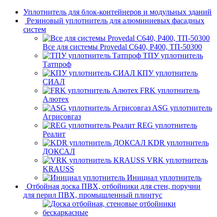
Уплотнитель для блок-контейнеров и модульных зданий
Резиновый уплотнитель для алюминиевых фасадных
систем
Все для системы Provedal С640, Р400, ТП-50300
ТПУ уплотнитель
Татпроф
КПУ уплотнитель
СИАЛ
FRK уплотнитель
Алютех
ASG уплотнитель
Агрисовгаз
REG уплотнитель
Реалит
KDR уплотнитель
ДОКСАЛ
VRK уплотнитель
KRAUSS
Инициал уплотнитель
Отбойная доска ПВХ, отбойники для стен, поручни
для перил ПВХ, промышленный плинтус