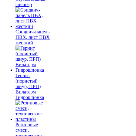
спейсер
Сэндвич-панель
ПВХ, лист ПВХ
жесткий
Гернит
(пористый
шнур, ПРП)
Вилатерм
Гидрошпонка
Резиновые
смеси,
технические