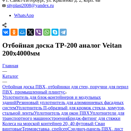
г. Санкт-Петербург, ул. Крыленко д. 2, корп. 4Б
sityplast2008@yandex.ru
WhatsApp
Отбойная доска ТР-200 аналог Veitan
200х4000мм
Главная
—
Каталог
—
Отбойная доска ПВХ, отбойники для стен, поручни для перил
ПВХ, промышленный плинтус
Уплотнитель для блок-контейнеров и модульных
зданий
Резиновый уплотнитель для алюминиевых фасадных
систем
Уплотнитель П-образный для кромок стекла, хомутов,
стальной ленты
Уплотнитель для окон ПВХ
Уплотнители для
транспортного машиностроения
Бридж-фитинг для стяжки
Колеса на морской контейнер 20, 40 футовый Сваи
винтовые
Термовставка, спейсер
Сэндвич-панель ПВХ, лист