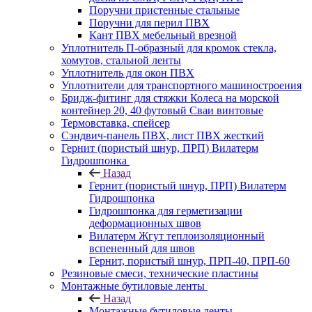
Поручни пристенные стальные
Поручни для перил ПВХ
Кант ПВХ мебельный врезной
Уплотнитель П-образный для кромок стекла,
хомутов, стальной ленты
Уплотнитель для окон ПВХ
Уплотнители для транспортного машиностроения
Бридж-фитинг для стяжки Колеса на морской
контейнер 20, 40 футовый Сваи винтовые
Термовставка, спейсер
Сэндвич-панель ПВХ, лист ПВХ жесткий
Гернит (пористый шнур, ПРП) Вилатерм
Гидрошпонка
Назад
Гернит (пористый шнур, ПРП) Вилатерм
Гидрошпонка
Гидрошпонка для герметизации
деформационных швов
Вилатерм Жгут теплоизоляционный
вспененный для швов
Гернит, пористый шнур, ПРП-40, ПРП-60
Резиновые смеси, технические пластины
Монтажные бутиловые ленты
Назад
Монтажные бутиловые ленты