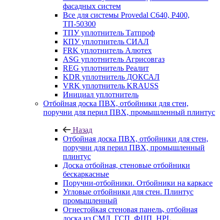
фасадных систем
Все для системы Provedal С640, Р400,
ТП-50300
ТПУ уплотнитель Татпроф
КПУ уплотнитель СИАЛ
FRK уплотнитель Алютех
ASG уплотнитель Агрисовгаз
REG уплотнитель Реалит
KDR уплотнитель ДОКСАЛ
VRK уплотнитель KRAUSS
Инициал уплотнитель
Отбойная доска ПВХ, отбойники для стен,
поручни для перил ПВХ, промышленный плинтус
Назад
Отбойная доска ПВХ, отбойники для стен,
поручни для перил ПВХ, промышленный
плинтус
Доска отбойная, стеновые отбойники
бескаркасные
Поручни-отбойники. Отбойники на каркасе
Угловые отбойники для стен. Плинтус
промышленный
Огнестойкая стеновая панель, отбойная
доска из СМЛ, ГСП, ФЦП, HPL