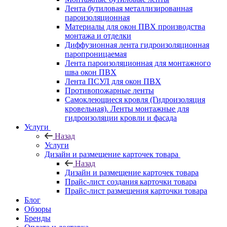
Лента бутиловая металлизированная
пароизоляционная
Материалы для окон ПВХ производства
монтажа и отделки
Диффузионная лента гидроизоляционная
паропроницаемая
Лента пароизоляционная для монтажного
шва окон ПВХ
Лента ПСУЛ для окон ПВХ
Противопожарные ленты
Самоклеющиеся кровля (Гидроизоляция
кровельная). Ленты монтажные для
гидроизоляции кровли и фасада
Услуги
Назад
Услуги
Дизайн и размещение карточек товара
Назад
Дизайн и размещение карточек товара
Прайс-лист создания карточки товара
Прайс-лист размещения карточки товара
Блог
Обзоры
Бренды