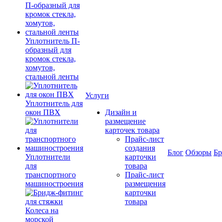
Уплотнитель П-
образный для
кромок стекла,
хомутов,
стальной ленты
Услуги
Уплотнитель для
окон ПВХ
Дизайн и
размещение
карточек товара
Прайс-лист
создания
Блог
Обзоры
Б
Уплотнители
карточки
для
товара
транспортного
Прайс-лист
машиностроения
размещения
карточки
товара