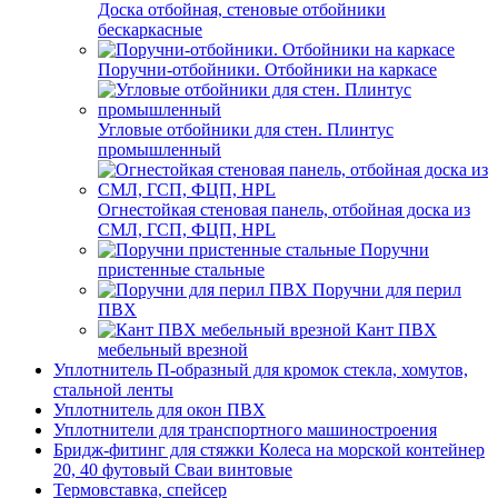
Доска отбойная, стеновые отбойники
бескаркасные
Поручни-отбойники. Отбойники на каркасе
Угловые отбойники для стен. Плинтус
промышленный
Огнестойкая стеновая панель, отбойная доска из
СМЛ, ГСП, ФЦП, HPL
Поручни
пристенные стальные
Поручни для перил
ПВХ
Кант ПВХ
мебельный врезной
Уплотнитель П-образный для кромок стекла, хомутов,
стальной ленты
Уплотнитель для окон ПВХ
Уплотнители для транспортного машиностроения
Бридж-фитинг для стяжки Колеса на морской контейнер
20, 40 футовый Сваи винтовые
Термовставка, спейсер