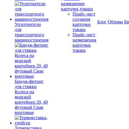
размещение
карточек товара
Прайс-лист
создания
Блог
Обзоры
Б
Уплотнители
карточки
для
товара
транспортного
Прайс-лист
машиностроения
размещения
карточки
товара
Бридж-фитинг
для стяжки
Колеса на
морской
контейнер 20, 40
футовый Сваи
винтовые
Термовставка,