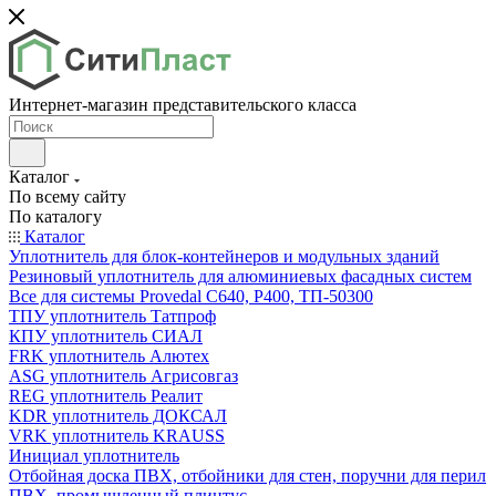
Интернет-магазин представительского класса
Каталог
По всему сайту
По каталогу
Каталог
Уплотнитель для блок-контейнеров и модульных зданий
Резиновый уплотнитель для алюминиевых фасадных систем
Все для системы Provedal С640, Р400, ТП-50300
ТПУ уплотнитель Татпроф
КПУ уплотнитель СИАЛ
FRK уплотнитель Алютех
ASG уплотнитель Агрисовгаз
REG уплотнитель Реалит
KDR уплотнитель ДОКСАЛ
VRK уплотнитель KRAUSS
Инициал уплотнитель
Отбойная доска ПВХ, отбойники для стен, поручни для перил
ПВХ, промышленный плинтус