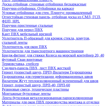
Доска отбойная, стеновые отбойники бескаркасные
Поручни-отбойники. Отбойники на каркасе
Угловые отбойники для стен. Плинтус промышленный
Огнестойкая стеновая панель, отбойная доска из СМЛ, ГСП,
ФЦП, HPL
Поручни пристенные стальные
Поручни для перил ПВХ
Кант ПВХ мебельный врезной
Уплотнитель П-образный для кромок стекла, хомутов,
стальной ленты
Уплотнитель для окон ПВХ
Уплотнители для транспортного машиностроения
Бридж-фитинг для стяжки Колеса на морской контейнер 20, 40
футовый Сваи винтовые
Термовставка, спейсер
Сэндвич-панель ПВХ, лист ПВХ жесткий
Гернит (пористый шнур, ПРП) Вилатерм Гидрошпонка
Гидрошпонка для герметизации деформационных швов
Вилатерм Жгут теплоизоляционный вспененный для швов
Гернит, пористый шнур, ПРП-40, ПРП-60
Резиновые смеси, технические пластины
Монтажные бутиловые ленты
Лента бутиловая металлизированная пароизоляционная
Материалы для окон ПВХ производства монтажа и отделки