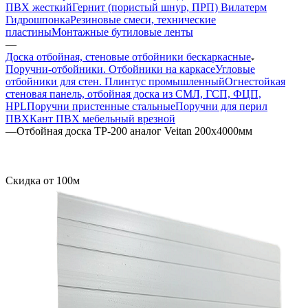
ПВХ жесткий
Гернит (пористый шнур, ПРП) Вилатерм
Гидрошпонка
Резиновые смеси, технические
пластины
Монтажные бутиловые ленты
—
Доска отбойная, стеновые отбойники бескаркасные
Поручни-отбойники. Отбойники на каркасе
Угловые
отбойники для стен. Плинтус промышленный
Огнестойкая
стеновая панель, отбойная доска из СМЛ, ГСП, ФЦП,
HPL
Поручни пристенные стальные
Поручни для перил
ПВХ
Кант ПВХ мебельный врезной
—
Отбойная доска ТР-200 аналог Veitan 200х4000мм
Скидка от 100м