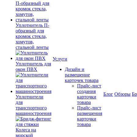
Уплотнитель П-
образный для
кромок стекла,
хомутов,
стальной ленты
Услуги
Уплотнитель для
окон ПВХ
Дизайн и
размещение
карточек товара
Прайс-лист
создания
Блог
Обзоры
Б
Уплотнители
карточки
для
товара
транспортного
Прайс-лист
машиностроения
размещения
карточки
товара