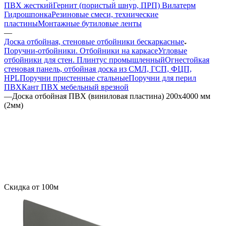
ПВХ жесткий
Гернит (пористый шнур, ПРП) Вилатерм
Гидрошпонка
Резиновые смеси, технические
пластины
Монтажные бутиловые ленты
—
Доска отбойная, стеновые отбойники бескаркасные
Поручни-отбойники. Отбойники на каркасе
Угловые
отбойники для стен. Плинтус промышленный
Огнестойкая
стеновая панель, отбойная доска из СМЛ, ГСП, ФЦП,
HPL
Поручни пристенные стальные
Поручни для перил
ПВХ
Кант ПВХ мебельный врезной
—
Доска отбойная ПВХ (виниловая пластина) 200х4000 мм
(2мм)
Скидка от 100м