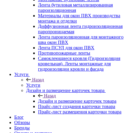
Лента бутиловая металлизированная
пароизоляционная
Материалы для окон ПВХ производства
монтажа и отделки
Диффузионная лента гидроизоляционная
паропроницаемая
Лента пароизоляционная для монтажного
шва окон ПВХ
Лента ПСУЛ для окон ПВХ
Противопожарные ленты
Самоклеющиеся кровля (Гидроизоляция
кровельная). Ленты монтажные для
гидроизоляции кровли и фасада
Услуги
Назад
Услуги
Дизайн и размещение карточек товара
Назад
Дизайн и размещение карточек товара
Прайс-лист создания карточки товара
Прайс-лист размещения карточки товара
Блог
Обзоры
Бренды