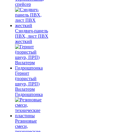
спейсер
Сэндвич-панель
ПВХ, лист ПВХ
жесткий
Гернит
(пористый
шнур, ПРП)
Вилатерм
Гидрошпонка
Резиновые
смеси,
технические