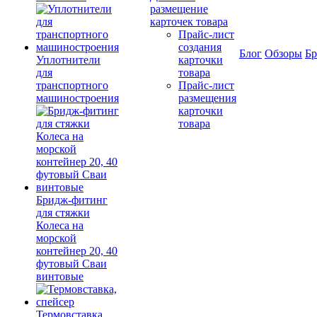
размещение
карточек товара
Прайс-лист
создания
Блог
Обзоры
Б
Уплотнители
карточки
для
товара
транспортного
Прайс-лист
машиностроения
размещения
карточки
товара
Бридж-фитинг
для стяжки
Колеса на
морской
контейнер 20, 40
футовый Сваи
винтовые
Термовставка,