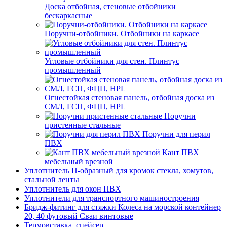
Доска отбойная, стеновые отбойники
бескаркасные
Поручни-отбойники. Отбойники на каркасе
Угловые отбойники для стен. Плинтус
промышленный
Огнестойкая стеновая панель, отбойная доска из
СМЛ, ГСП, ФЦП, HPL
Поручни
пристенные стальные
Поручни для перил
ПВХ
Кант ПВХ
мебельный врезной
Уплотнитель П-образный для кромок стекла, хомутов,
стальной ленты
Уплотнитель для окон ПВХ
Уплотнители для транспортного машиностроения
Бридж-фитинг для стяжки Колеса на морской контейнер
20, 40 футовый Сваи винтовые
Термовставка, спейсер