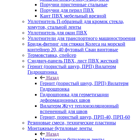
Поручни пристенные стальные
Поручни для перил ПВХ
Кант ПВХ мебельный врезной
Уплотнитель П-образный для кромок стекла,
хомутов, стальной ленты
Уплотнитель для окон ПВХ
Уплотнители для транспортного машиностроения
Бридж-фитинг для стяжки Колеса на морской
контейнер 20, 40 футовый Сваи винтовые
Термовставка, спейсер
Сэндвич-панель ПВХ, лист ПВХ жесткий
Гернит (пористый шнур, ПРП) Вилатерм
Гидрошпонка
Назад
Гернит (пористый шнур, ПРП) Вилатерм
Гидрошпонка
Гидрошпонка для герметизации
деформационных швов
Вилатерм Жгут теплоизоляционный
вспененный для швов
Гернит, пористый шнур, ПРП-40, ПРП-60
Резиновые смеси, технические пластины
Монтажные бутиловые ленты
Назад
Монтажные бутиловые ленты