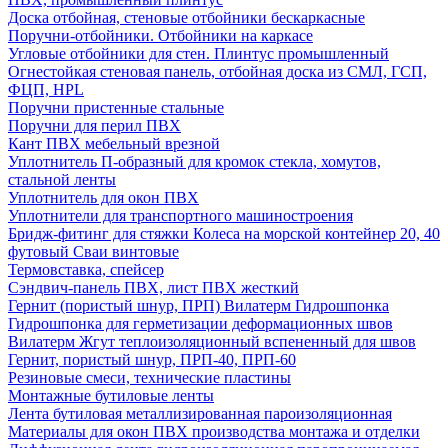
Доска отбойная, стеновые отбойники бескаркасные
Поручни-отбойники. Отбойники на каркасе
Угловые отбойники для стен. Плинтус промышленный
Огнестойкая стеновая панель, отбойная доска из СМЛ, ГСП,
ФЦП, HPL
Поручни пристенные стальные
Поручни для перил ПВХ
Кант ПВХ мебельный врезной
Уплотнитель П-образный для кромок стекла, хомутов,
стальной ленты
Уплотнитель для окон ПВХ
Уплотнители для транспортного машиностроения
Бридж-фитинг для стяжки Колеса на морской контейнер 20, 40
футовый Сваи винтовые
Термовставка, спейсер
Сэндвич-панель ПВХ, лист ПВХ жесткий
Гернит (пористый шнур, ПРП) Вилатерм Гидрошпонка
Гидрошпонка для герметизации деформационных швов
Вилатерм Жгут теплоизоляционный вспененный для швов
Гернит, пористый шнур, ПРП-40, ПРП-60
Резиновые смеси, технические пластины
Монтажные бутиловые ленты
Лента бутиловая металлизированная пароизоляционная
Материалы для окон ПВХ производства монтажа и отделки