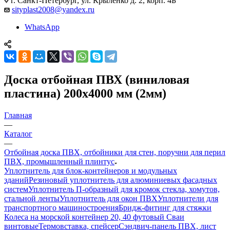
г. Санкт-Петербург, ул. Крыленко д. 2, корп. 4Б
sityplast2008@yandex.ru
WhatsApp
Доска отбойная ПВХ (виниловая
пластина) 200х4000 мм (2мм)
Главная
—
Каталог
—
Отбойная доска ПВХ, отбойники для стен, поручни для перил
ПВХ, промышленный плинтус
Уплотнитель для блок-контейнеров и модульных
зданий
Резиновый уплотнитель для алюминиевых фасадных
систем
Уплотнитель П-образный для кромок стекла, хомутов,
стальной ленты
Уплотнитель для окон ПВХ
Уплотнители для
транспортного машиностроения
Бридж-фитинг для стяжки
Колеса на морской контейнер 20, 40 футовый Сваи
винтовые
Термовставка, спейсер
Сэндвич-панель ПВХ, лист