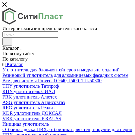
Интернет-магазин представительского класса
Каталог
По всему сайту
По каталогу
Каталог
Уплотнитель для блок-контейнеров и модульных зданий
Резиновый уплотнитель для алюминиевых фасадных систем
Все для системы Provedal С640, Р400, ТП-50300
ТПУ уплотнитель Татпроф
КПУ уплотнитель СИАЛ
FRK уплотнитель Алютех
ASG уплотнитель Агрисовгаз
REG уплотнитель Реалит
KDR уплотнитель ДОКСАЛ
VRK уплотнитель KRAUSS
Инициал уплотнитель
Отбойная доска ПВХ, отбойники для стен, поручни для перил
ПВХ, промышленный плинтус