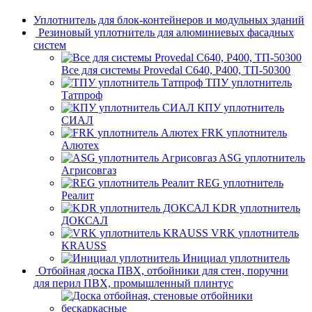
Уплотнитель для блок-контейнеров и модульных зданий
Резиновый уплотнитель для алюминиевых фасадных
систем
Все для системы Provedal С640, Р400, ТП-50300
ТПУ уплотнитель
Татпроф
КПУ уплотнитель
СИАЛ
FRK уплотнитель
Алютех
ASG уплотнитель
Агрисовгаз
REG уплотнитель
Реалит
KDR уплотнитель
ДОКСАЛ
VRK уплотнитель
KRAUSS
Инициал уплотнитель
Отбойная доска ПВХ, отбойники для стен, поручни
для перил ПВХ, промышленный плинтус