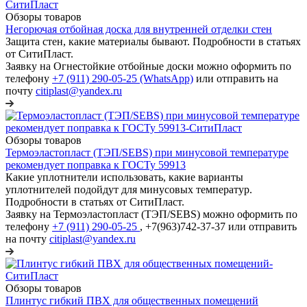
Обзоры товаров
Негорючая отбойная доска для внутренней отделки стен
Защита стен, какие материалы бывают. Подробности в статьях
от СитиПласт.
Заявку на Огнестойкие отбойные доски можно оформить по
телефону
+7 (911) 290-05-25 (WhatsApp)
или отправить на
почту
citiplast@yandex.ru
Обзоры товаров
Термоэластопласт (ТЭП/SEBS) при минусовой температуре
рекомендует поправка к ГОСТу 59913
Какие уплотнители использовать, какие варианты
уплотнителей подойдут для минусовых температур.
Подробности в статьях от СитиПласт.
Заявку на Термоэластопласт (ТЭП/SEBS) можно оформить по
телефону
+7 (911) 290-05-25
, +7(963)742-37-37 или отправить
на почту
citiplast@yandex.ru
Обзоры товаров
Плинтус гибкий ПВХ для общественных помещений