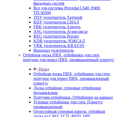
фасадных систем
Все для системы Provedal С640, Р400,
ТП-50300
ТПУ уплотнитель Татпроф
КПУ уплотнитель СИАЛ
FRK уплотнитель Алютех
ASG уплотнитель Агрисовгаз
REG уплотнитель Реалит
KDR уплотнитель ДОКСАЛ
VRK уплотнитель KRAUSS
Инициал уплотнитель
Отбойная доска ПВХ, отбойники для стен,
поручни для перил ПВХ, промышленный плинтус
Назад
Отбойная доска ПВХ, отбойники для стен,
поручни для перил ПВХ, промышленный
плинтус
Доска отбойная, стеновые отбойники
бескаркасные
Поручни-отбойники. Отбойники на каркасе
Угловые отбойники для стен. Плинтус
промышленный
Огнестойкая стеновая панель, отбойная
доска из СМЛ, ГСП, ФЦП, HPL