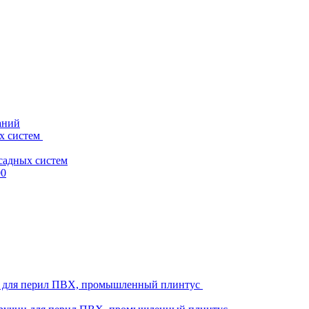
аний
х систем
садных систем
00
ни для перил ПВХ, промышленный плинтус