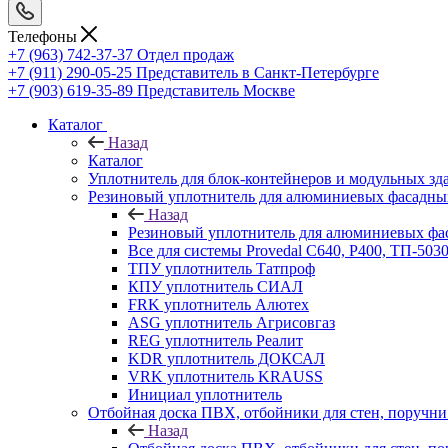
Телефоны
+7 (963) 742-37-37
Отдел продаж
+7 (911) 290-05-25
Представитель в Санкт-Петербурге
+7 (903) 619-35-89
Представитель Москве
Каталог
Назад
Каталог
Уплотнитель для блок-контейнеров и модульных зд
Резиновый уплотнитель для алюминиевых фасадны
Назад
Резиновый уплотнитель для алюминиевых фа
Все для системы Provedal С640, Р400, ТП-503
ТПУ уплотнитель Татпроф
КПУ уплотнитель СИАЛ
FRK уплотнитель Алютех
ASG уплотнитель Агрисовгаз
REG уплотнитель Реалит
KDR уплотнитель ДОКСАЛ
VRK уплотнитель KRAUSS
Инициал уплотнитель
Отбойная доска ПВХ, отбойники для стен, поруч
Назад