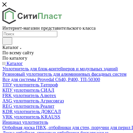
Интернет-магазин представительского класса
Каталог
По всему сайту
По каталогу
Каталог
Уплотнитель для блок-контейнеров и модульных зданий
Резиновый уплотнитель для алюминиевых фасадных систем
Все для системы Provedal С640, Р400, ТП-50300
ТПУ уплотнитель Татпроф
КПУ уплотнитель СИАЛ
FRK уплотнитель Алютех
ASG уплотнитель Агрисовгаз
REG уплотнитель Реалит
KDR уплотнитель ДОКСАЛ
VRK уплотнитель KRAUSS
Инициал уплотнитель
Отбойная доска ПВХ, отбойники для стен, поручни для пери
Доска отбойная, стеновые отбойники бескаркасные