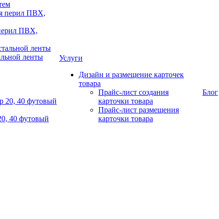
тем
 перил ПВХ,
альной ленты
Услуги
Дизайн и размещение карточек
товара
Прайс-лист создания
Блог
карточки товара
Прайс-лист размещения
20, 40 футовый
карточки товара