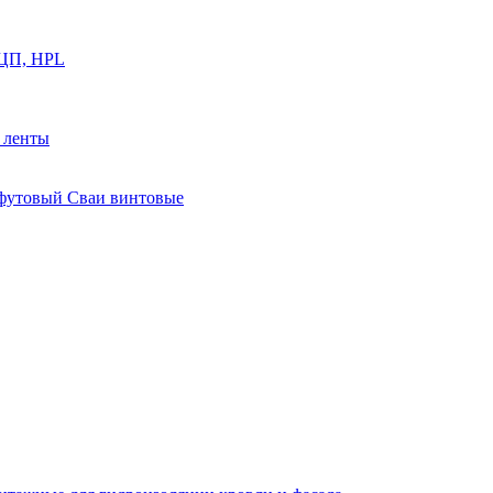
ФЦП, HPL
й ленты
0 футовый Сваи винтовые