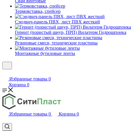
Сваи винтовые
Термовставка, спейсер
Сэндвич-панель ПВХ, лист ПВХ жесткий
Гернит (пористый шнур, ПРП) Вилатерм Гидрошпонка
Резиновые смеси, технические пластины
Монтажные бутиловые ленты
Избранные товары
0
Корзина
0
Избранные товары
0
Корзина
0