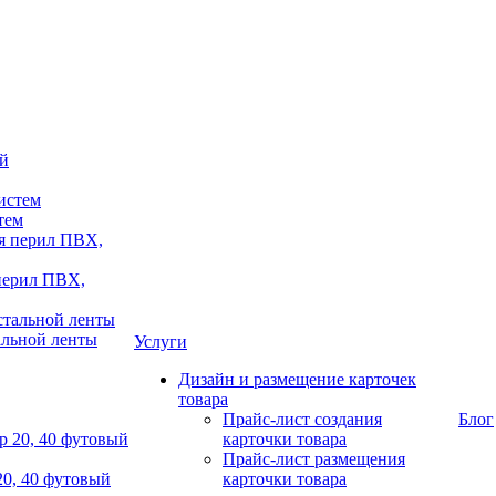
тем
 перил ПВХ,
альной ленты
Услуги
Дизайн и размещение карточек
товара
Прайс-лист создания
Блог
карточки товара
Прайс-лист размещения
20, 40 футовый
карточки товара