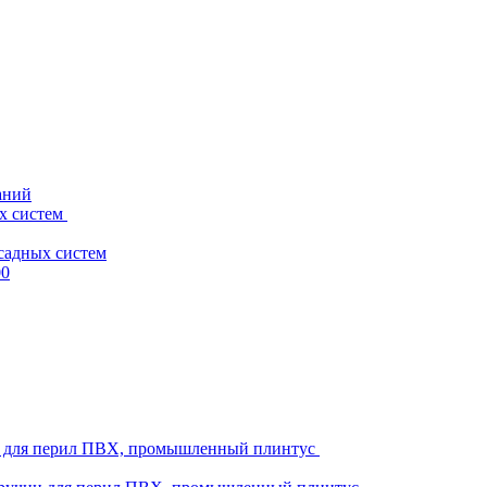
аний
х систем
садных систем
00
ни для перил ПВХ, промышленный плинтус