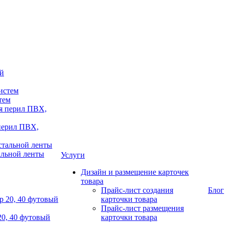
тем
 перил ПВХ,
альной ленты
Услуги
Дизайн и размещение карточек
товара
Прайс-лист создания
Блог
карточки товара
Прайс-лист размещения
20, 40 футовый
карточки товара