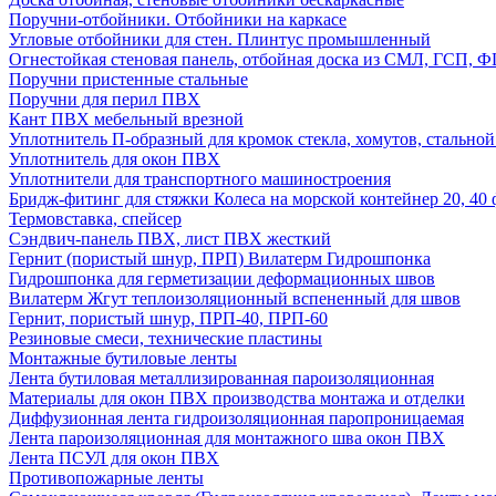
Поручни-отбойники. Отбойники на каркасе
Угловые отбойники для стен. Плинтус промышленный
Огнестойкая стеновая панель, отбойная доска из СМЛ, ГСП, 
Поручни пристенные стальные
Поручни для перил ПВХ
Кант ПВХ мебельный врезной
Уплотнитель П-образный для кромок стекла, хомутов, стально
Уплотнитель для окон ПВХ
Уплотнители для транспортного машиностроения
Бридж-фитинг для стяжки Колеса на морской контейнер 20, 4
Термовставка, спейсер
Сэндвич-панель ПВХ, лист ПВХ жесткий
Гернит (пористый шнур, ПРП) Вилатерм Гидрошпонка
Гидрошпонка для герметизации деформационных швов
Вилатерм Жгут теплоизоляционный вспененный для швов
Гернит, пористый шнур, ПРП-40, ПРП-60
Резиновые смеси, технические пластины
Монтажные бутиловые ленты
Лента бутиловая металлизированная пароизоляционная
Материалы для окон ПВХ производства монтажа и отделки
Диффузионная лента гидроизоляционная паропроницаемая
Лента пароизоляционная для монтажного шва окон ПВХ
Лента ПСУЛ для окон ПВХ
Противопожарные ленты