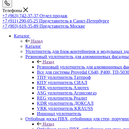
Телефоны
+7 (963) 742-37-37
Отдел продаж
+7 (911) 290-05-25
Представитель в Санкт-Петербурге
+7 (903) 619-35-89
Представитель Москве
Каталог
Назад
Каталог
Уплотнитель для блок-контейнеров и модульных зд
Резиновый уплотнитель для алюминиевых фасадны
Назад
Резиновый уплотнитель для алюминиевых фа
Все для системы Provedal С640, Р400, ТП-503
ТПУ уплотнитель Татпроф
КПУ уплотнитель СИАЛ
FRK уплотнитель Алютех
ASG уплотнитель Агрисовгаз
REG уплотнитель Реалит
KDR уплотнитель ДОКСАЛ
VRK уплотнитель KRAUSS
Инициал уплотнитель
Отбойная доска ПВХ, отбойники для стен, поруч
Назад