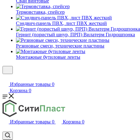
Сваи винтовые
Термовставка, спейсер
Сэндвич-панель ПВХ, лист ПВХ жесткий
Гернит (пористый шнур, ПРП) Вилатерм Гидрошпонка
Резиновые смеси, технические пластины
Монтажные бутиловые ленты
Избранные товары
0
Корзина
0
Избранные товары
0
Корзина
0