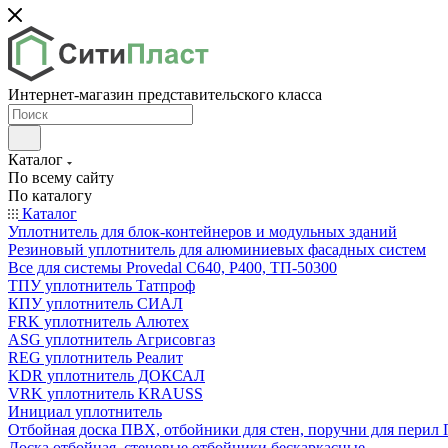
Интернет-магазин представительского класса
Каталог
По всему сайту
По каталогу
Каталог
Уплотнитель для блок-контейнеров и модульных зданий
Резиновый уплотнитель для алюминиевых фасадных систем
Все для системы Provedal С640, Р400, ТП-50300
ТПУ уплотнитель Татпроф
КПУ уплотнитель СИАЛ
FRK уплотнитель Алютех
ASG уплотнитель Агрисовгаз
REG уплотнитель Реалит
KDR уплотнитель ДОКСАЛ
VRK уплотнитель KRAUSS
Инициал уплотнитель
Отбойная доска ПВХ, отбойники для стен, поручни для пери
Доска отбойная, стеновые отбойники бескаркасные