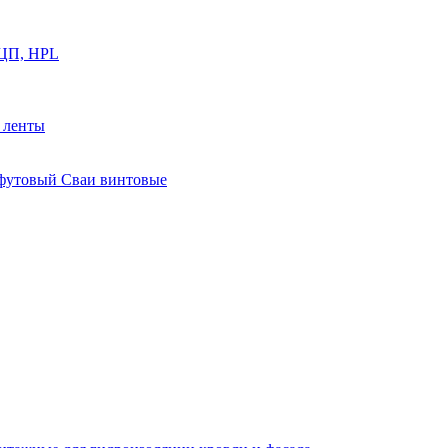
ФЦП, HPL
й ленты
0 футовый Сваи винтовые