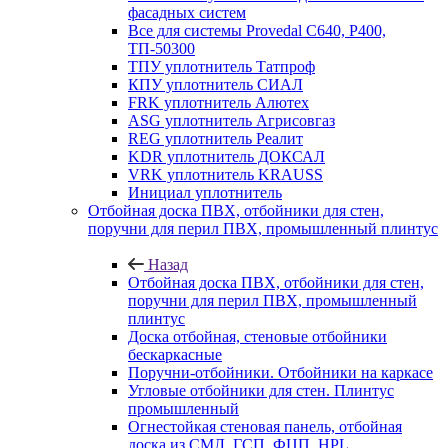
фасадных систем
Все для системы Provedal С640, Р400,
ТП-50300
ТПУ уплотнитель Татпроф
КПУ уплотнитель СИАЛ
FRK уплотнитель Алютех
ASG уплотнитель Агрисовгаз
REG уплотнитель Реалит
KDR уплотнитель ДОКСАЛ
VRK уплотнитель KRAUSS
Инициал уплотнитель
Отбойная доска ПВХ, отбойники для стен,
поручни для перил ПВХ, промышленный плинтус
Назад
Отбойная доска ПВХ, отбойники для стен,
поручни для перил ПВХ, промышленный
плинтус
Доска отбойная, стеновые отбойники
бескаркасные
Поручни-отбойники. Отбойники на каркасе
Угловые отбойники для стен. Плинтус
промышленный
Огнестойкая стеновая панель, отбойная
доска из СМЛ, ГСП, ФЦП, HPL