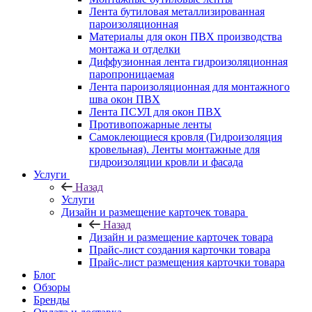
Лента бутиловая металлизированная
пароизоляционная
Материалы для окон ПВХ производства
монтажа и отделки
Диффузионная лента гидроизоляционная
паропроницаемая
Лента пароизоляционная для монтажного
шва окон ПВХ
Лента ПСУЛ для окон ПВХ
Противопожарные ленты
Самоклеющиеся кровля (Гидроизоляция
кровельная). Ленты монтажные для
гидроизоляции кровли и фасада
Услуги
Назад
Услуги
Дизайн и размещение карточек товара
Назад
Дизайн и размещение карточек товара
Прайс-лист создания карточки товара
Прайс-лист размещения карточки товара
Блог
Обзоры
Бренды