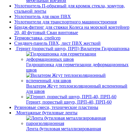
мебельный врезной
Уплотнитель П-образный для кромок стекла, хомутов,
стальной ленты
Уплотнитель для окон ПВХ
Уплотнители для транспортного машиностроения
Бридж-фитинг для стяжки Колеса на морской контейнер
20, 40 футовый Сваи винтовые
Термовставка, спейсер
Сэндвич-панель ПВХ, лист ПВХ жесткий
Гернит (пористый шнур, ПРП) Вилатерм Гидрошпонка
Гидрошпонка для герметизации деформационных
швов
Вилатерм Жгут теплоизоляционный вспененный
для швов
Гернит, пористый шнур, ПРП-40, ПРП-60
Резиновые смеси, технические пластины
Монтажные бутиловые ленты
Лента бутиловая металлизированная