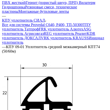
ПВХ жесткий
Гернит (пористый шнур, ПРП) Вилатерм
Гидрошпонка
Резиновые смеси, технические
пластины
Монтажные бутиловые ленты
—
КПУ уплотнитель СИАЛ
Все для системы Provedal С640, Р400, ТП-50300
ТПУ
уплотнитель Татпроф
FRK уплотнитель Алютех
ASG
уплотнитель Агрисовгаз
REG уплотнитель Реалит
KDR
уплотнитель ДОКСАЛ
VRK уплотнитель KRAUSS
Инициал
уплотнитель
—
КПУ 09-01 Уплотнитель средний межкамерный КПТ74
(50/60м)