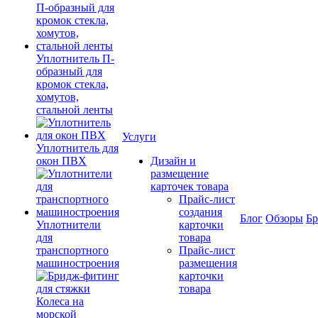
Уплотнитель П-
образный для
кромок стекла,
хомутов,
стальной ленты
Услуги
Уплотнитель для
окон ПВХ
Дизайн и
размещение
карточек товара
Прайс-лист
создания
Блог
Обзоры
Б
Уплотнители
карточки
для
товара
транспортного
Прайс-лист
машиностроения
размещения
карточки
товара