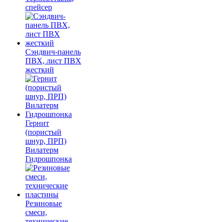
спейсер
Сэндвич-панель
ПВХ, лист ПВХ
жесткий
Гернит
(пористый
шнур, ПРП)
Вилатерм
Гидрошпонка
Резиновые
смеси,
технические