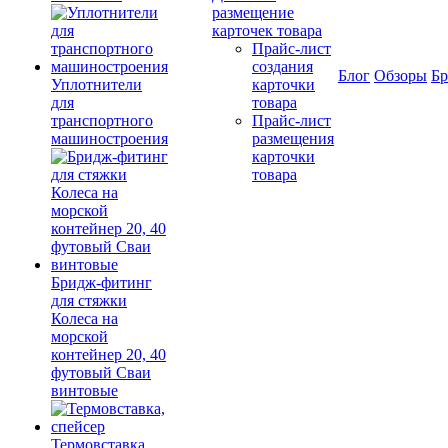
размещение
карточек товара
Прайс-лист
создания
Блог
Обзоры
Б
Уплотнители
карточки
для
товара
транспортного
Прайс-лист
машиностроения
размещения
карточки
товара
Бридж-фитинг
для стяжки
Колеса на
морской
контейнер 20, 40
футовый Сваи
винтовые
Термовставка,