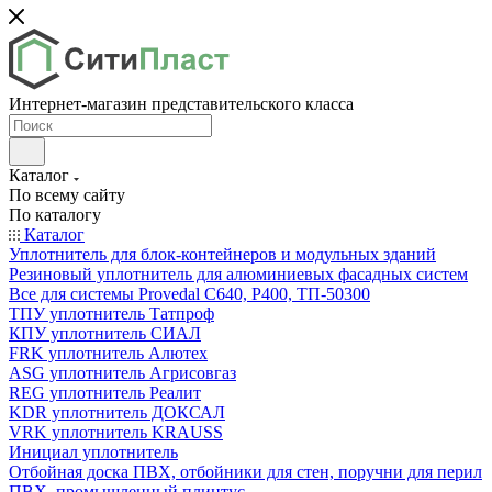
Интернет-магазин представительского класса
Каталог
По всему сайту
По каталогу
Каталог
Уплотнитель для блок-контейнеров и модульных зданий
Резиновый уплотнитель для алюминиевых фасадных систем
Все для системы Provedal С640, Р400, ТП-50300
ТПУ уплотнитель Татпроф
КПУ уплотнитель СИАЛ
FRK уплотнитель Алютех
ASG уплотнитель Агрисовгаз
REG уплотнитель Реалит
KDR уплотнитель ДОКСАЛ
VRK уплотнитель KRAUSS
Инициал уплотнитель
Отбойная доска ПВХ, отбойники для стен, поручни для перил
ПВХ, промышленный плинтус