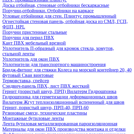
Доска отбойная, стеновые отбойники бескаркасные
Поручни-отбойники. Отбойники на каркасе
Угловые отбойники для стен. Плинтус промышленный
Огнестойкая стеновая панель, отбойная доска из СМЛ, ГСП,
ФЦП, HPL
Поручни пристенные стальные
Поручни для перил ПВХ
Кант ПВХ мебельный врезной
Уплотнитель П-образный для кромок стекла, хомутов,
стальной ленты
Уплотнитель для окон ПВХ
Уплотнители для транспортного машиностроения
Бридж-фитинг для стяжки Колеса на морской контейнер 20, 40
футовый Сваи винтовые
Термовставка, спейсер
Сэндвич-панель ПВХ, лист ПВХ жесткий
Гернит (пористый шнур, ПРП) Вилатерм Гидрошпонка
Гидрошпонка для герметизации деформационных швов
Вилатерм Жгут теплоизоляционный вспененный для швов
Гернит, пористый шнур, ПРП-40, ПРП-60
Резиновые смеси, технические пластины
Монтажные бутиловые ленты
Лента бутиловая металлизированная пароизоляционная
Материалы для окон ПВХ производства монтажа и отделки