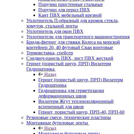
Поручни пристенные стальные
Поручни для перил ПВХ
Кант ПВХ мебельный врезной
Уплотнитель П-образный для кромок стекла,
хомутов, стальной ленты
Уплотнитель для окон ПВХ
Уплотнители для транспортного машиностроения
Бридж-фитинг для стяжки Колеса на морской
контейнер 20, 40 футовый Сваи винтовые
Термовставка, спейсер
Сэндвич-панель ПВХ, лист ПВХ жесткий
Гернит (пористый шнур, ПРП) Вилатерм
Гидрошпонка
Назад
Гернит (пористый шнур, ПРП) Вилатерм
Гидрошпонка
Гидрошпонка для герметизации
деформационных швов
Вилатерм Жгут теплоизоляционный
вспененный для швов
Гернит, пористый шнур, ПРП-40, ПРП-60
Резиновые смеси, технические пластины
Монтажные бутиловые ленты
Назад
Монтажные бутиловые ленты