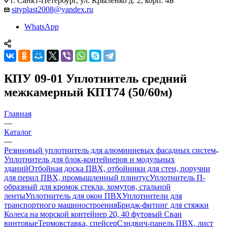
г. Санкт-Петербург, ул. Крыленко д. 2, корп. 4Б
sityplast2008@yandex.ru
WhatsApp
КПУ 09-01 Уплотнитель средний
межкамерный КПТ74 (50/60м)
Главная
—
Каталог
—
Резиновый уплотнитель для алюминиевых фасадных систем
Уплотнитель для блок-контейнеров и модульных
зданий
Отбойная доска ПВХ, отбойники для стен, поручни
для перил ПВХ, промышленный плинтус
Уплотнитель П-
образный для кромок стекла, хомутов, стальной
ленты
Уплотнитель для окон ПВХ
Уплотнители для
транспортного машиностроения
Бридж-фитинг для стяжки
Колеса на морской контейнер 20, 40 футовый Сваи
винтовые
Термовставка, спейсер
Сэндвич-панель ПВХ, лист