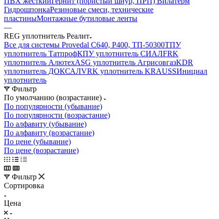
ПВХ жесткий
Гернит (пористый шнур, ПРП) Вилатерм
Гидрошпонка
Резиновые смеси, технические
пластины
Монтажные бутиловые ленты
—
REG уплотнитель Реалит
Все для системы Provedal С640, Р400, ТП-50300
ТПУ
уплотнитель Татпроф
КПУ уплотнитель СИАЛ
FRK
уплотнитель Алютех
ASG уплотнитель Агрисовгаз
KDR
уплотнитель ДОКСАЛ
VRK уплотнитель KRAUSS
Инициал
уплотнитель
Фильтр
По умолчанию (возрастание)
По популярности (убывание)
По популярности (возрастание)
По алфавиту (убывание)
По алфавиту (возрастание)
По цене (убывание)
По цене (возрастание)
Фильтр
Сортировка
Цена