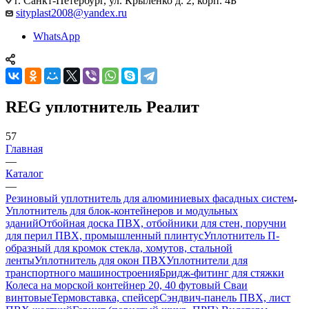
г. Санкт-Петербург, ул. Крыленко д. 2, корп. 4Б
sityplast2008@yandex.ru
WhatsApp
REG уплотнитель Реалит
57
Главная
—
Каталог
—
Резиновый уплотнитель для алюминиевых фасадных систем
Уплотнитель для блок-контейнеров и модульных
зданий
Отбойная доска ПВХ, отбойники для стен, поручни
для перил ПВХ, промышленный плинтус
Уплотнитель П-
образный для кромок стекла, хомутов, стальной
ленты
Уплотнитель для окон ПВХ
Уплотнители для
транспортного машиностроения
Бридж-фитинг для стяжки
Колеса на морской контейнер 20, 40 футовый Сваи
винтовые
Термовставка, спейсер
Сэндвич-панель ПВХ, лист