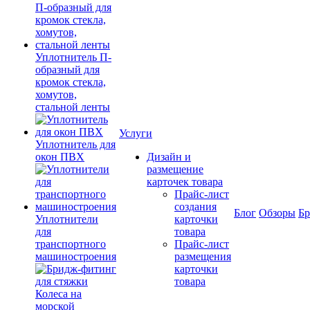
Уплотнитель П-
образный для
кромок стекла,
хомутов,
стальной ленты
Услуги
Уплотнитель для
окон ПВХ
Дизайн и
размещение
карточек товара
Прайс-лист
создания
Блог
Обзоры
Б
Уплотнители
карточки
для
товара
транспортного
Прайс-лист
машиностроения
размещения
карточки
товара