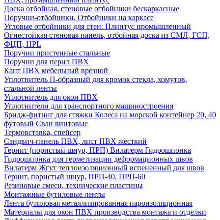
Доска отбойная, стеновые отбойники бескаркасные
Поручни-отбойники. Отбойники на каркасе
Угловые отбойники для стен. Плинтус промышленный
Огнестойкая стеновая панель, отбойная доска из СМЛ, ГСП,
ФЦП, HPL
Поручни пристенные стальные
Поручни для перил ПВХ
Кант ПВХ мебельный врезной
Уплотнитель П-образный для кромок стекла, хомутов,
стальной ленты
Уплотнитель для окон ПВХ
Уплотнители для транспортного машиностроения
Бридж-фитинг для стяжки Колеса на морской контейнер 20, 40
футовый Сваи винтовые
Термовставка, спейсер
Сэндвич-панель ПВХ, лист ПВХ жесткий
Гернит (пористый шнур, ПРП) Вилатерм Гидрошпонка
Гидрошпонка для герметизации деформационных швов
Вилатерм Жгут теплоизоляционный вспененный для швов
Гернит, пористый шнур, ПРП-40, ПРП-60
Резиновые смеси, технические пластины
Монтажные бутиловые ленты
Лента бутиловая металлизированная пароизоляционная
Материалы для окон ПВХ производства монтажа и отделки