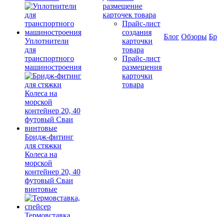
размещение
карточек товара
Прайс-лист
создания
Блог
Обзоры
Б
Уплотнители
карточки
для
товара
транспортного
Прайс-лист
машиностроения
размещения
карточки
товара
Бридж-фитинг
для стяжки
Колеса на
морской
контейнер 20, 40
футовый Сваи
винтовые
Термовставка,