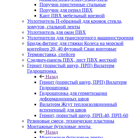
Поручни пристенные стальные
Поручни для перил ПВХ
Кант ПВХ мебельный врезной
Уплотнитель П-образный для кромок стекла,
хомутов, стальной ленты
Уплотнитель для окон ПВХ
Уплотнители для транспортного машиностроения
Бридж-фитинг для стяжки Колеса на морской
контейнер 20, 40 футовый Сваи винтовые
Термовставка, спейсер
Сэндвич-панель ПВХ, лист ПВХ жесткий
Гернит (пористый шнур, ПРП) Вилатерм
Гидрошпонка
Назад
Гернит (пористый шнур, ПРП) Вилатерм
Гидрошпонка
Гидрошпонка для герметизации
деформационных швов
Вилатерм Жгут теплоизоляционный
вспененный для швов
Гернит, пористый шнур, ПРП-40, ПРП-60
Резиновые смеси, технические пластины
Монтажные бутиловые ленты
Назад
Монтажные бутиловые ленты