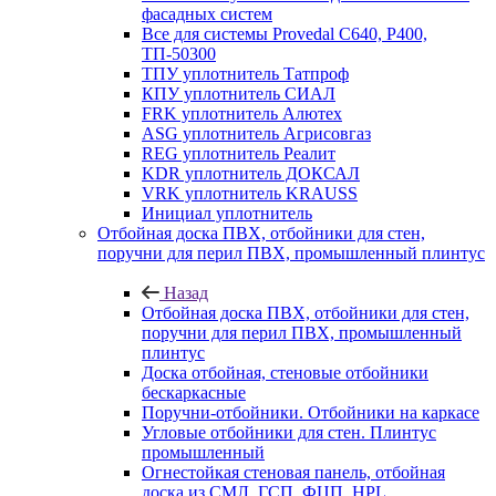
фасадных систем
Все для системы Provedal С640, Р400,
ТП-50300
ТПУ уплотнитель Татпроф
КПУ уплотнитель СИАЛ
FRK уплотнитель Алютех
ASG уплотнитель Агрисовгаз
REG уплотнитель Реалит
KDR уплотнитель ДОКСАЛ
VRK уплотнитель KRAUSS
Инициал уплотнитель
Отбойная доска ПВХ, отбойники для стен,
поручни для перил ПВХ, промышленный плинтус
Назад
Отбойная доска ПВХ, отбойники для стен,
поручни для перил ПВХ, промышленный
плинтус
Доска отбойная, стеновые отбойники
бескаркасные
Поручни-отбойники. Отбойники на каркасе
Угловые отбойники для стен. Плинтус
промышленный
Огнестойкая стеновая панель, отбойная
доска из СМЛ, ГСП, ФЦП, HPL