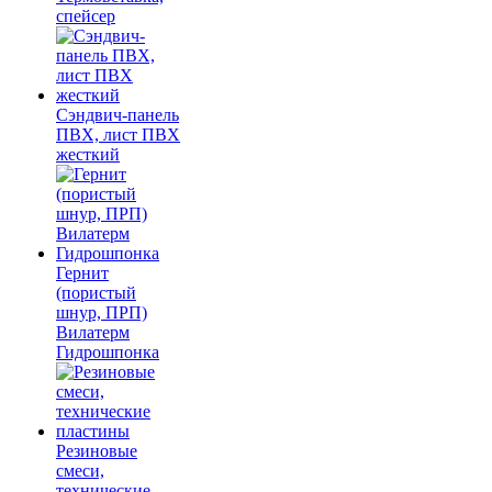
спейсер
Сэндвич-панель
ПВХ, лист ПВХ
жесткий
Гернит
(пористый
шнур, ПРП)
Вилатерм
Гидрошпонка
Резиновые
смеси,
технические