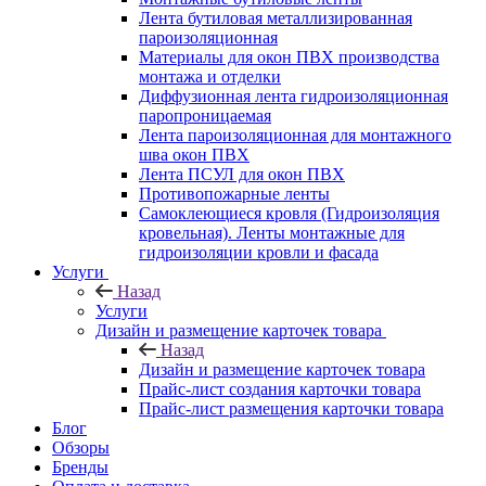
Лента бутиловая металлизированная
пароизоляционная
Материалы для окон ПВХ производства
монтажа и отделки
Диффузионная лента гидроизоляционная
паропроницаемая
Лента пароизоляционная для монтажного
шва окон ПВХ
Лента ПСУЛ для окон ПВХ
Противопожарные ленты
Самоклеющиеся кровля (Гидроизоляция
кровельная). Ленты монтажные для
гидроизоляции кровли и фасада
Услуги
Назад
Услуги
Дизайн и размещение карточек товара
Назад
Дизайн и размещение карточек товара
Прайс-лист создания карточки товара
Прайс-лист размещения карточки товара
Блог
Обзоры
Бренды