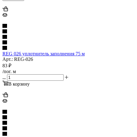
REG 026 уплотнитель заполнения 75 м
Арт.: REG-026
83
₽
/пог. м
В корзину