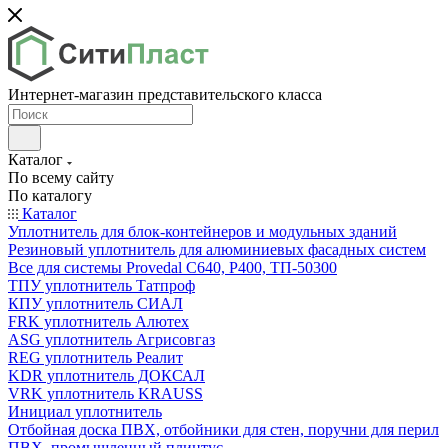
Интернет-магазин представительского класса
Каталог
По всему сайту
По каталогу
Каталог
Уплотнитель для блок-контейнеров и модульных зданий
Резиновый уплотнитель для алюминиевых фасадных систем
Все для системы Provedal С640, Р400, ТП-50300
ТПУ уплотнитель Татпроф
КПУ уплотнитель СИАЛ
FRK уплотнитель Алютех
ASG уплотнитель Агрисовгаз
REG уплотнитель Реалит
KDR уплотнитель ДОКСАЛ
VRK уплотнитель KRAUSS
Инициал уплотнитель
Отбойная доска ПВХ, отбойники для стен, поручни для перил
ПВХ, промышленный плинтус