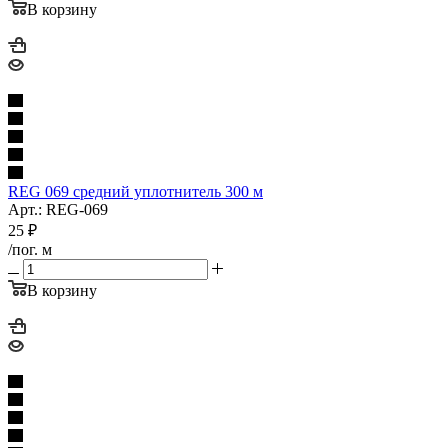
В корзину
REG 069 средний уплотнитель 300 м
Арт.: REG-069
25
₽
/пог. м
В корзину