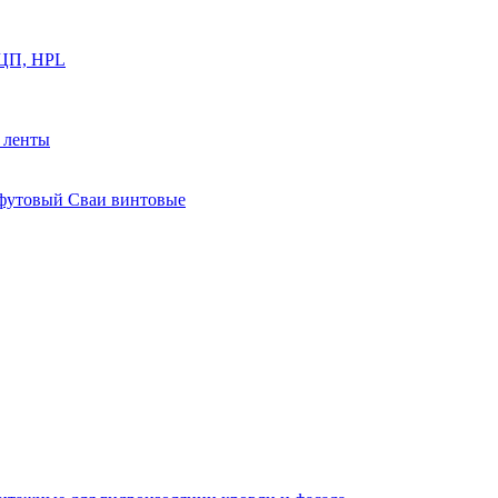
ФЦП, HPL
й ленты
0 футовый Сваи винтовые