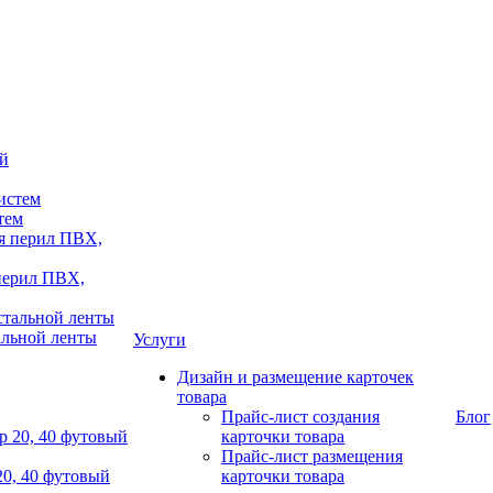
тем
 перил ПВХ,
альной ленты
Услуги
Дизайн и размещение карточек
товара
Прайс-лист создания
Блог
карточки товара
Прайс-лист размещения
20, 40 футовый
карточки товара