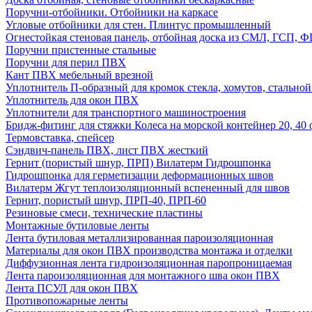
Поручни-отбойники. Отбойники на каркасе
Угловые отбойники для стен. Плинтус промышленный
Огнестойкая стеновая панель, отбойная доска из СМЛ, ГСП, 
Поручни пристенные стальные
Поручни для перил ПВХ
Кант ПВХ мебельный врезной
Уплотнитель П-образный для кромок стекла, хомутов, стально
Уплотнитель для окон ПВХ
Уплотнители для транспортного машиностроения
Бридж-фитинг для стяжки Колеса на морской контейнер 20, 4
Термовставка, спейсер
Сэндвич-панель ПВХ, лист ПВХ жесткий
Гернит (пористый шнур, ПРП) Вилатерм Гидрошпонка
Гидрошпонка для герметизации деформационных швов
Вилатерм Жгут теплоизоляционный вспененный для швов
Гернит, пористый шнур, ПРП-40, ПРП-60
Резиновые смеси, технические пластины
Монтажные бутиловые ленты
Лента бутиловая металлизированная пароизоляционная
Материалы для окон ПВХ производства монтажа и отделки
Диффузионная лента гидроизоляционная паропроницаемая
Лента пароизоляционная для монтажного шва окон ПВХ
Лента ПСУЛ для окон ПВХ
Противопожарные ленты