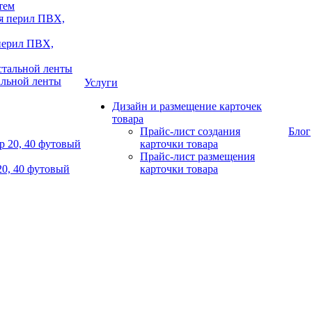
тем
 перил ПВХ,
альной ленты
Услуги
Дизайн и размещение карточек
товара
Прайс-лист создания
Блог
карточки товара
Прайс-лист размещения
20, 40 футовый
карточки товара