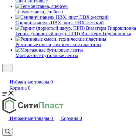
Сваи винтовые
Термовставка, спейсер
Сэндвич-панель ПВХ, лист ПВХ жесткий
Гернит (пористый шнур, ПРП) Вилатерм Гидрошпонка
Резиновые смеси, технические пластины
Монтажные бутиловые ленты
Избранные товары
0
Корзина
0
Избранные товары
0
Корзина
0