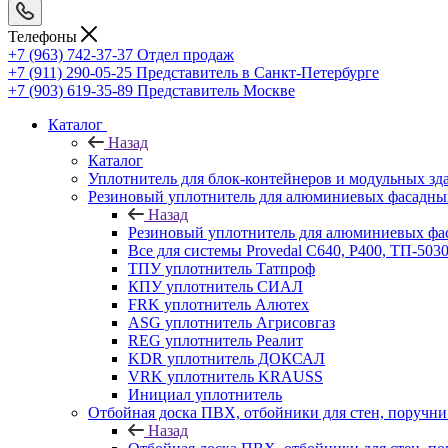
Телефоны
+7 (963) 742-37-37
Отдел продаж
+7 (911) 290-05-25
Представитель в Санкт-Петербурге
+7 (903) 619-35-89
Представитель Москве
Каталог
Назад
Каталог
Уплотнитель для блок-контейнеров и модульных зд
Резиновый уплотнитель для алюминиевых фасадны
Назад
Резиновый уплотнитель для алюминиевых фа
Все для системы Provedal С640, Р400, ТП-503
ТПУ уплотнитель Татпроф
КПУ уплотнитель СИАЛ
FRK уплотнитель Алютех
ASG уплотнитель Агрисовгаз
REG уплотнитель Реалит
KDR уплотнитель ДОКСАЛ
VRK уплотнитель KRAUSS
Инициал уплотнитель
Отбойная доска ПВХ, отбойники для стен, поруч
Назад