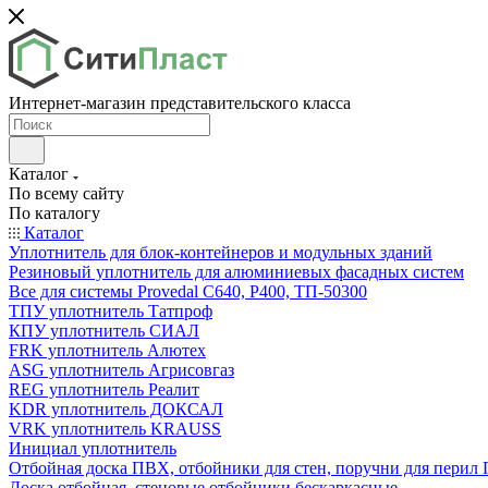
Интернет-магазин представительского класса
Каталог
По всему сайту
По каталогу
Каталог
Уплотнитель для блок-контейнеров и модульных зданий
Резиновый уплотнитель для алюминиевых фасадных систем
Все для системы Provedal С640, Р400, ТП-50300
ТПУ уплотнитель Татпроф
КПУ уплотнитель СИАЛ
FRK уплотнитель Алютех
ASG уплотнитель Агрисовгаз
REG уплотнитель Реалит
KDR уплотнитель ДОКСАЛ
VRK уплотнитель KRAUSS
Инициал уплотнитель
Отбойная доска ПВХ, отбойники для стен, поручни для пери
Доска отбойная, стеновые отбойники бескаркасные