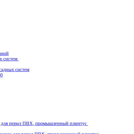
аний
х систем
садных систем
00
ни для перил ПВХ, промышленный плинтус