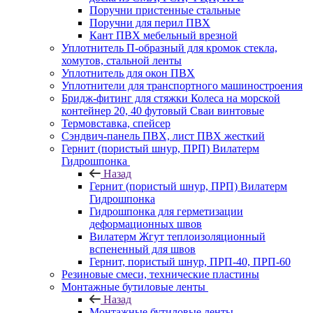
Поручни пристенные стальные
Поручни для перил ПВХ
Кант ПВХ мебельный врезной
Уплотнитель П-образный для кромок стекла,
хомутов, стальной ленты
Уплотнитель для окон ПВХ
Уплотнители для транспортного машиностроения
Бридж-фитинг для стяжки Колеса на морской
контейнер 20, 40 футовый Сваи винтовые
Термовставка, спейсер
Сэндвич-панель ПВХ, лист ПВХ жесткий
Гернит (пористый шнур, ПРП) Вилатерм
Гидрошпонка
Назад
Гернит (пористый шнур, ПРП) Вилатерм
Гидрошпонка
Гидрошпонка для герметизации
деформационных швов
Вилатерм Жгут теплоизоляционный
вспененный для швов
Гернит, пористый шнур, ПРП-40, ПРП-60
Резиновые смеси, технические пластины
Монтажные бутиловые ленты
Назад
Монтажные бутиловые ленты