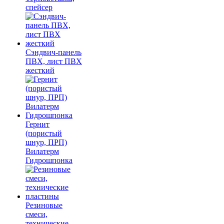
спейсер
Сэндвич-панель
ПВХ, лист ПВХ
жесткий
Гернит
(пористый
шнур, ПРП)
Вилатерм
Гидрошпонка
Резиновые
смеси,
технические