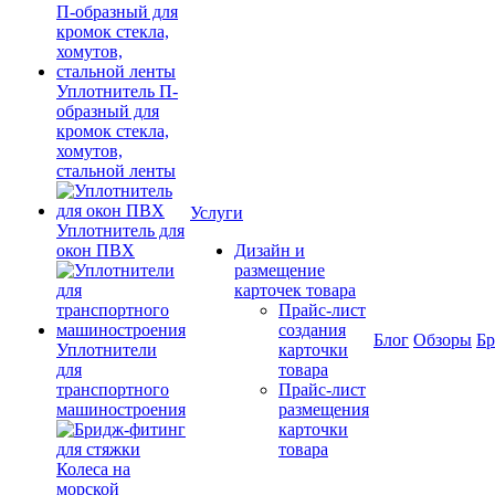
Уплотнитель П-
образный для
кромок стекла,
хомутов,
стальной ленты
Услуги
Уплотнитель для
окон ПВХ
Дизайн и
размещение
карточек товара
Прайс-лист
создания
Блог
Обзоры
Б
Уплотнители
карточки
для
товара
транспортного
Прайс-лист
машиностроения
размещения
карточки
товара