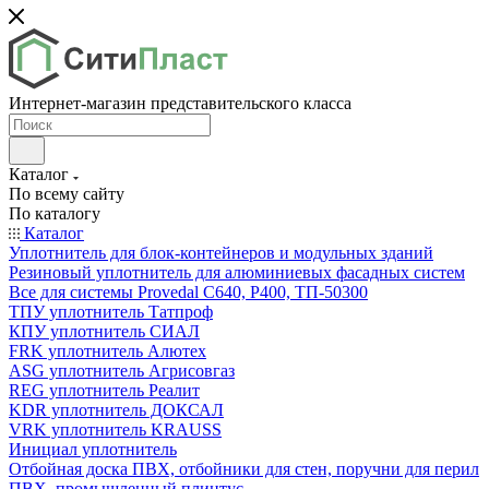
Интернет-магазин представительского класса
Каталог
По всему сайту
По каталогу
Каталог
Уплотнитель для блок-контейнеров и модульных зданий
Резиновый уплотнитель для алюминиевых фасадных систем
Все для системы Provedal С640, Р400, ТП-50300
ТПУ уплотнитель Татпроф
КПУ уплотнитель СИАЛ
FRK уплотнитель Алютех
ASG уплотнитель Агрисовгаз
REG уплотнитель Реалит
KDR уплотнитель ДОКСАЛ
VRK уплотнитель KRAUSS
Инициал уплотнитель
Отбойная доска ПВХ, отбойники для стен, поручни для перил
ПВХ, промышленный плинтус