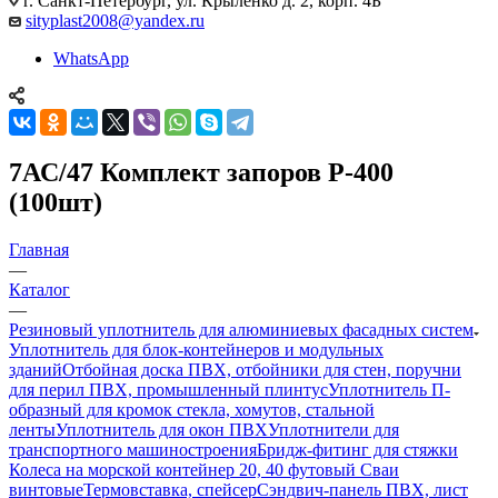
г. Санкт-Петербург, ул. Крыленко д. 2, корп. 4Б
sityplast2008@yandex.ru
WhatsApp
7АС/47 Комплект запоров Р-400
(100шт)
Главная
—
Каталог
—
Резиновый уплотнитель для алюминиевых фасадных систем
Уплотнитель для блок-контейнеров и модульных
зданий
Отбойная доска ПВХ, отбойники для стен, поручни
для перил ПВХ, промышленный плинтус
Уплотнитель П-
образный для кромок стекла, хомутов, стальной
ленты
Уплотнитель для окон ПВХ
Уплотнители для
транспортного машиностроения
Бридж-фитинг для стяжки
Колеса на морской контейнер 20, 40 футовый Сваи
винтовые
Термовставка, спейсер
Сэндвич-панель ПВХ, лист