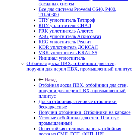
фасадных систем
Все для системы Provedal С640, Р400,
ТП-50300
ТПУ уплотнитель Татпроф
КПУ уплотнитель СИАЛ
FRK уплотнитель Алютех
ASG уплотнитель Агрисовгаз
REG уплотнитель Реалит
KDR уплотнитель ДОКСАЛ
VRK уплотнитель KRAUSS
Инициал уплотнитель
Отбойная доска ПВХ, отбойники для стен,
поручни для перил ПВХ, промышленный плинтус
Назад
Отбойная доска ПВХ, отбойники для стен,
поручни для перил ПВХ, промышленный
плинтус
Доска отбойная, стеновые отбойники
бескаркасные
Поручни-отбойники. Отбойники на каркасе
Угловые отбойники для стен. Плинтус
промышленный
Огнестойкая стеновая панель, отбойная
доска из СМЛ, ГСП, ФЦП, HPL