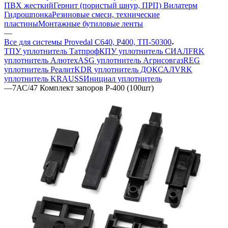
ПВХ жесткий
Гернит (пористый шнур, ПРП) Вилатерм
Гидрошпонка
Резиновые смеси, технические
пластины
Монтажные бутиловые ленты
—
Все для системы Provedal С640, Р400, ТП-50300
ТПУ уплотнитель Татпроф
КПУ уплотнитель СИАЛ
FRK
уплотнитель Алютех
ASG уплотнитель Агрисовгаз
REG
уплотнитель Реалит
KDR уплотнитель ДОКСАЛ
VRK
уплотнитель KRAUSS
Инициал уплотнитель
—
7АС/47 Комплект запоров Р-400 (100шт)