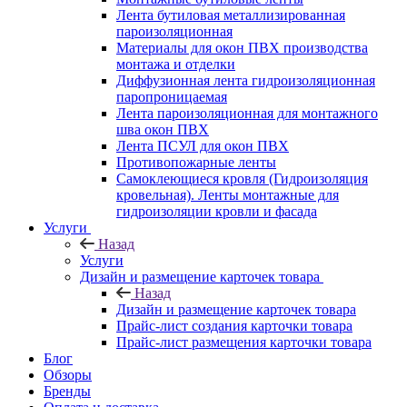
Лента бутиловая металлизированная
пароизоляционная
Материалы для окон ПВХ производства
монтажа и отделки
Диффузионная лента гидроизоляционная
паропроницаемая
Лента пароизоляционная для монтажного
шва окон ПВХ
Лента ПСУЛ для окон ПВХ
Противопожарные ленты
Самоклеющиеся кровля (Гидроизоляция
кровельная). Ленты монтажные для
гидроизоляции кровли и фасада
Услуги
Назад
Услуги
Дизайн и размещение карточек товара
Назад
Дизайн и размещение карточек товара
Прайс-лист создания карточки товара
Прайс-лист размещения карточки товара
Блог
Обзоры
Бренды