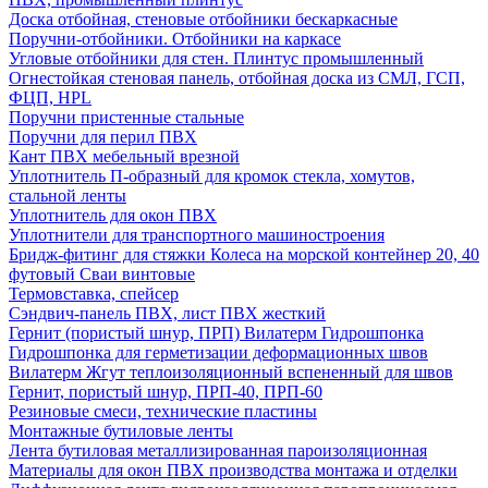
Доска отбойная, стеновые отбойники бескаркасные
Поручни-отбойники. Отбойники на каркасе
Угловые отбойники для стен. Плинтус промышленный
Огнестойкая стеновая панель, отбойная доска из СМЛ, ГСП,
ФЦП, HPL
Поручни пристенные стальные
Поручни для перил ПВХ
Кант ПВХ мебельный врезной
Уплотнитель П-образный для кромок стекла, хомутов,
стальной ленты
Уплотнитель для окон ПВХ
Уплотнители для транспортного машиностроения
Бридж-фитинг для стяжки Колеса на морской контейнер 20, 40
футовый Сваи винтовые
Термовставка, спейсер
Сэндвич-панель ПВХ, лист ПВХ жесткий
Гернит (пористый шнур, ПРП) Вилатерм Гидрошпонка
Гидрошпонка для герметизации деформационных швов
Вилатерм Жгут теплоизоляционный вспененный для швов
Гернит, пористый шнур, ПРП-40, ПРП-60
Резиновые смеси, технические пластины
Монтажные бутиловые ленты
Лента бутиловая металлизированная пароизоляционная
Материалы для окон ПВХ производства монтажа и отделки