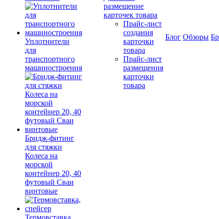
размещение
карточек товара
Прайс-лист
создания
Блог
Обзоры
Б
Уплотнители
карточки
для
товара
транспортного
Прайс-лист
машиностроения
размещения
карточки
товара
Бридж-фитинг
для стяжки
Колеса на
морской
контейнер 20, 40
футовый Сваи
винтовые
Термовставка,