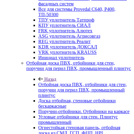
фасадных систем
Все для системы Provedal С640, Р400,
ТП-50300
ТПУ уплотнитель Татпроф
КПУ уплотнитель СИАЛ
FRK уплотнитель Алютех
ASG уплотнитель Агрисовгаз
REG уплотнитель Реалит
KDR уплотнитель ДОКСАЛ
VRK уплотнитель KRAUSS
Инициал уплотнитель
Отбойная доска ПВХ, отбойники для стен,
поручни для перил ПВХ, промышленный плинтус
Назад
Отбойная доска ПВХ, отбойники для стен,
поручни для перил ПВХ, промышленный
плинтус
Доска отбойная, стеновые отбойники
бескаркасные
Поручни-отбойники. Отбойники на каркасе
Угловые отбойники для стен. Плинтус
промышленный
Огнестойкая стеновая панель, отбойная
доска из СМЛ, ГСП, ФЦП, HPL