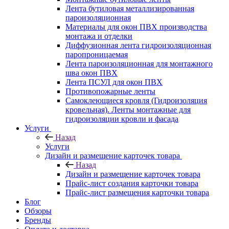
Лента бутиловая металлизированная
пароизоляционная
Материалы для окон ПВХ производства
монтажа и отделки
Диффузионная лента гидроизоляционная
паропроницаемая
Лента пароизоляционная для монтажного
шва окон ПВХ
Лента ПСУЛ для окон ПВХ
Противопожарные ленты
Самоклеющиеся кровля (Гидроизоляция
кровельная). Ленты монтажные для
гидроизоляции кровли и фасада
Услуги
Назад
Услуги
Дизайн и размещение карточек товара
Назад
Дизайн и размещение карточек товара
Прайс-лист создания карточки товара
Прайс-лист размещения карточки товара
Блог
Обзоры
Бренды