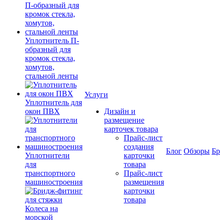
Уплотнитель П-
образный для
кромок стекла,
хомутов,
стальной ленты
Услуги
Уплотнитель для
окон ПВХ
Дизайн и
размещение
карточек товара
Прайс-лист
создания
Блог
Обзоры
Б
Уплотнители
карточки
для
товара
транспортного
Прайс-лист
машиностроения
размещения
карточки
товара