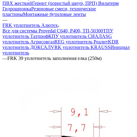
ПВХ жесткий
Гернит (пористый шнур, ПРП) Вилатерм
Гидрошпонка
Резиновые смеси, технические
пластины
Монтажные бутиловые ленты
—
FRK уплотнитель Алютех
Все для системы Provedal С640, Р400, ТП-50300
ТПУ
уплотнитель Татпроф
КПУ уплотнитель СИАЛ
ASG
уплотнитель Агрисовгаз
REG уплотнитель Реалит
KDR
уплотнитель ДОКСАЛ
VRK уплотнитель KRAUSS
Инициал
уплотнитель
—
FRK 39 уплотнитель заполнения елка (250м)