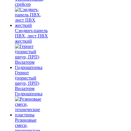
спейсер
Сэндвич-панель
ПВХ, лист ПВХ
жесткий
Гернит
(пористый
шнур, ПРП)
Вилатерм
Гидрошпонка
Резиновые
смеси,
технические