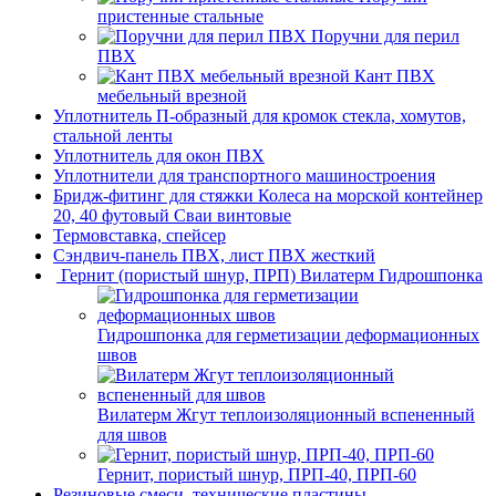
пристенные стальные
Поручни для перил
ПВХ
Кант ПВХ
мебельный врезной
Уплотнитель П-образный для кромок стекла, хомутов,
стальной ленты
Уплотнитель для окон ПВХ
Уплотнители для транспортного машиностроения
Бридж-фитинг для стяжки Колеса на морской контейнер
20, 40 футовый Сваи винтовые
Термовставка, спейсер
Сэндвич-панель ПВХ, лист ПВХ жесткий
Гернит (пористый шнур, ПРП) Вилатерм Гидрошпонка
Гидрошпонка для герметизации деформационных
швов
Вилатерм Жгут теплоизоляционный вспененный
для швов
Гернит, пористый шнур, ПРП-40, ПРП-60
Резиновые смеси, технические пластины