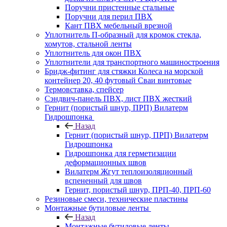
Поручни пристенные стальные
Поручни для перил ПВХ
Кант ПВХ мебельный врезной
Уплотнитель П-образный для кромок стекла,
хомутов, стальной ленты
Уплотнитель для окон ПВХ
Уплотнители для транспортного машиностроения
Бридж-фитинг для стяжки Колеса на морской
контейнер 20, 40 футовый Сваи винтовые
Термовставка, спейсер
Сэндвич-панель ПВХ, лист ПВХ жесткий
Гернит (пористый шнур, ПРП) Вилатерм
Гидрошпонка
Назад
Гернит (пористый шнур, ПРП) Вилатерм
Гидрошпонка
Гидрошпонка для герметизации
деформационных швов
Вилатерм Жгут теплоизоляционный
вспененный для швов
Гернит, пористый шнур, ПРП-40, ПРП-60
Резиновые смеси, технические пластины
Монтажные бутиловые ленты
Назад
Монтажные бутиловые ленты