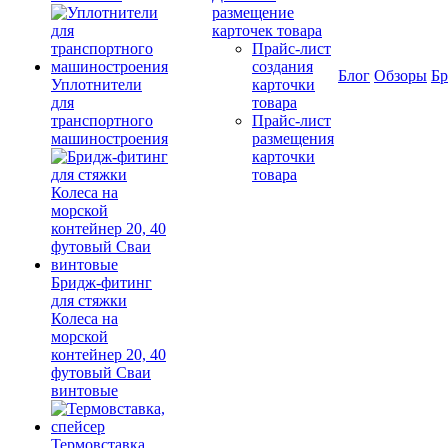
размещение
карточек товара
Прайс-лист
создания
Блог
Обзоры
Б
Уплотнители
карточки
для
товара
транспортного
Прайс-лист
машиностроения
размещения
карточки
товара
Бридж-фитинг
для стяжки
Колеса на
морской
контейнер 20, 40
футовый Сваи
винтовые
Термовставка,