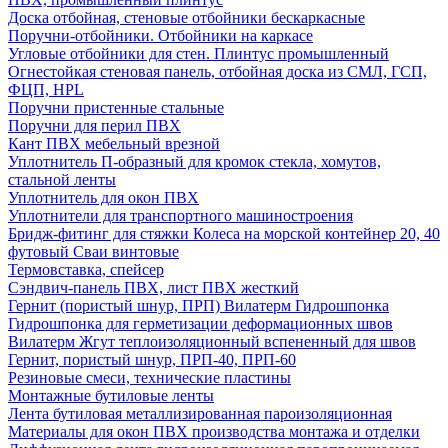
Доска отбойная, стеновые отбойники бескаркасные
Поручни-отбойники. Отбойники на каркасе
Угловые отбойники для стен. Плинтус промышленный
Огнестойкая стеновая панель, отбойная доска из СМЛ, ГСП,
ФЦП, HPL
Поручни пристенные стальные
Поручни для перил ПВХ
Кант ПВХ мебельный врезной
Уплотнитель П-образный для кромок стекла, хомутов,
стальной ленты
Уплотнитель для окон ПВХ
Уплотнители для транспортного машиностроения
Бридж-фитинг для стяжки Колеса на морской контейнер 20, 40
футовый Сваи винтовые
Термовставка, спейсер
Сэндвич-панель ПВХ, лист ПВХ жесткий
Гернит (пористый шнур, ПРП) Вилатерм Гидрошпонка
Гидрошпонка для герметизации деформационных швов
Вилатерм Жгут теплоизоляционный вспененный для швов
Гернит, пористый шнур, ПРП-40, ПРП-60
Резиновые смеси, технические пластины
Монтажные бутиловые ленты
Лента бутиловая металлизированная пароизоляционная
Материалы для окон ПВХ производства монтажа и отделки