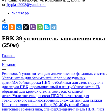
г. Санкт-Петербург, ул. Крыленко д. 2, корп. 4Б
sityplast2008@yandex.ru
WhatsApp
FRK 39 уплотнитель заполнения елка
(250м)
Главная
—
Каталог
—
Резиновый уплотнитель для алюминиевых фасадных систем
Уплотнитель для блок-контейнеров и модульных
зданий
Отбойная доска ПВХ, отбойники для стен, поручни
для перил ПВХ, промышленный плинтус
Уплотнитель П-
образный для кромок стекла, хомутов, стальной
ленты
Уплотнитель для окон ПВХ
Уплотнители для
транспортного машиностроения
Бридж-фитинг для стяжки
Колеса на морской контейнер 20, 40 футовый Сваи
винтовые
Термовставка, спейсер
Сэндвич-панель ПВХ, лист