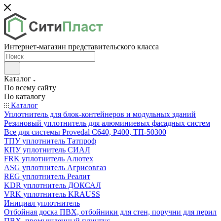
Интернет-магазин представительского класса
Каталог
По всему сайту
По каталогу
Каталог
Уплотнитель для блок-контейнеров и модульных зданий
Резиновый уплотнитель для алюминиевых фасадных систем
Все для системы Provedal С640, Р400, ТП-50300
ТПУ уплотнитель Татпроф
КПУ уплотнитель СИАЛ
FRK уплотнитель Алютех
ASG уплотнитель Агрисовгаз
REG уплотнитель Реалит
KDR уплотнитель ДОКСАЛ
VRK уплотнитель KRAUSS
Инициал уплотнитель
Отбойная доска ПВХ, отбойники для стен, поручни для перил
ПВХ, промышленный плинтус