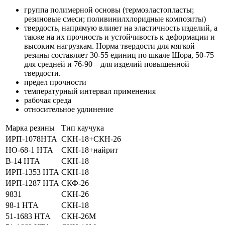
группа полимерной основы (термоэластопласты;
резиновые смеси; поливинилхлоридные композиты)
твердость, напрямую влияет на эластичность изделий, а
также на их прочность и устойчивость к деформации и
высоким нагрузкам. Норма твердости для мягкой
резины составляет 30-55 единиц по шкале Шора, 50-75
для средней и 76-90 – для изделий повышенной
твердости.
предел прочности
температурный интервал применения
рабочая среда
относительное удлинение
Марка резины
Тип каучука
ИРП-1078НТА
СКН-18+СКН-26
НО-68-1 НТА
СКН-18+найрит
В-14 НТА
СКН-18
ИРП-1353 НТА
СКН-18
ИРП-1287 НТА
СКФ-26
9831
СКН-26
98-1 НТА
СКН-18
51-1683 НТА
СКН-26М