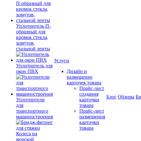
Уплотнитель П-
образный для
кромок стекла,
хомутов,
стальной ленты
Услуги
Уплотнитель для
окон ПВХ
Дизайн и
размещение
карточек товара
Прайс-лист
создания
Блог
Обзоры
Б
Уплотнители
карточки
для
товара
транспортного
Прайс-лист
машиностроения
размещения
карточки
товара