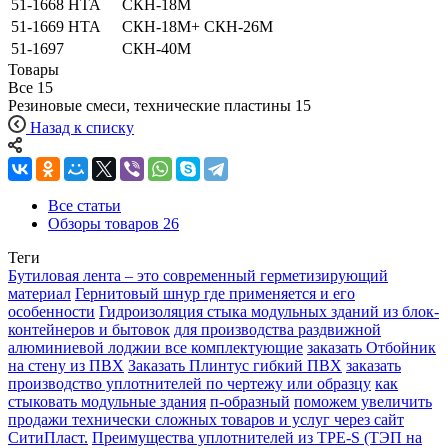
51-1668 НТА
СКН-18М
51-1669 НТА
СКН-18М+ СКН-26М
51-1697
СКН-40М
Товары
Все
15
Резиновые смеси, технические пластины
15
Назад к списку
Все статьи
Обзоры товаров
26
Теги
Бутиловая лента – это современный герметизирующий
материал
Гернитовый шнур где применяется и его
особенности
Гидроизоляция стыка модульных зданий из блок-
контейнеров и бытовок
для производства раздвижной
алюминиевой лоджии все комплектующие
заказать Отбойник
на стену из ПВХ
Заказать Плинтус гибкий ПВХ
заказать
производство уплотнителей по чертежу или образцу
как
стыковать модульные здания
п-образный
поможем увеличить
продажи технически сложных товаров и услуг через сайт
СитиПласт.
Преимущества уплотнителей из TPE-S (ТЭП на