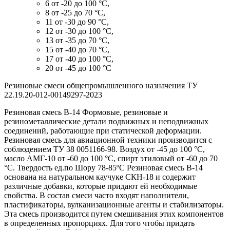
6 от -20 до 100 °C,
8 от -25 до 70 °C,
11 от -30 до 90 °C,
12 от -30 до 100 °C,
13 от -35 до 70 °C,
15 от -40 до 70 °C,
17 от -40 до 100 °C,
20 от -45 до 100 °C
Резиновые смеси общепромышленного назначения ТУ
22.19.20-012-00149297-2023
Резиновая смесь В-14 Формовые, резиновые и
резинометаллические детали подвижных и неподвижных
соединений, работающие при статической деформации.
Резиновая смесь для авиационной техники производится с
соблюдением ТУ 38 0051166-98. Воздух от -45 до 100 °С,
масло АМГ-10 от -60 до 100 °C, спирт этиловый от -60 до 70
°C. Твердость ед.по Шору 78-85ºС Резиновая смесь В-14
основана на натуральном каучуке СКН-18 и содержит
различные добавки, которые придают ей необходимые
свойства. В состав смеси часто входят наполнители,
пластификаторы, вулканизационные агенты и стабилизаторы.
Эта смесь производится путем смешивания этих компонентов
в определенных пропорциях. Для того чтобы придать