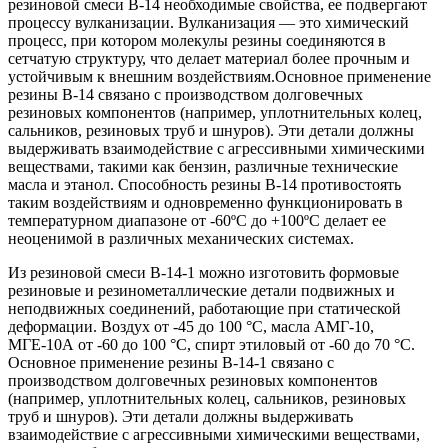
резиновой смеси В-14 необходимые свойства, ее подвергают
процессу вулканизации. Вулканизация — это химический
процесс, при котором молекулы резины соединяются в
сетчатую структуру, что делает материал более прочным и
устойчивым к внешним воздействиям.Основное применение
резины В-14 связано с производством долговечных
резиновых компонентов (например, уплотнительных колец,
сальников, резиновых труб и шнуров). Эти детали должны
выдерживать взаимодействие с агрессивными химическими
веществами, такими как бензин, различные технические
масла и этанол. Способность резины В-14 противостоять
таким воздействиям и одновременно функционировать в
температурном диапазоне от -60ºС до +100ºС делает ее
неоценимой в различных механических системах.
Из резиновой смеси В-14-1 можно изготовить формовые
резиновые и резинометаллические детали подвижных и
неподвижных соединений, работающие при статической
деформации. Воздух от -45 до 100 °C, масла АМГ-10,
МГЕ-10А от -60 до 100 °C, спирт этиловый от -60 до 70 °C.
Основное применение резины В-14-1 связано с
производством долговечных резиновых компонентов
(например, уплотнительных колец, сальников, резиновых
труб и шнуров). Эти детали должны выдерживать
взаимодействие с агрессивными химическими веществами,