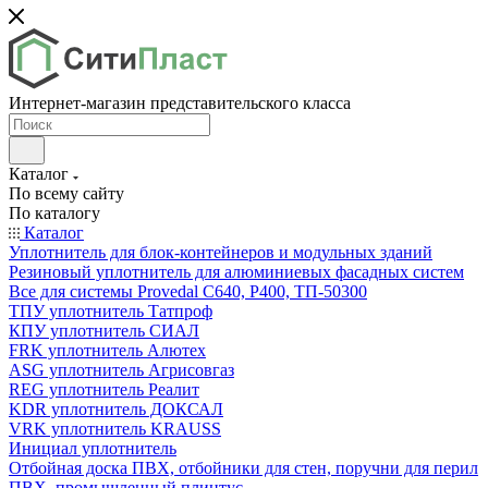
Интернет-магазин представительского класса
Каталог
По всему сайту
По каталогу
Каталог
Уплотнитель для блок-контейнеров и модульных зданий
Резиновый уплотнитель для алюминиевых фасадных систем
Все для системы Provedal С640, Р400, ТП-50300
ТПУ уплотнитель Татпроф
КПУ уплотнитель СИАЛ
FRK уплотнитель Алютех
ASG уплотнитель Агрисовгаз
REG уплотнитель Реалит
KDR уплотнитель ДОКСАЛ
VRK уплотнитель KRAUSS
Инициал уплотнитель
Отбойная доска ПВХ, отбойники для стен, поручни для перил
ПВХ, промышленный плинтус