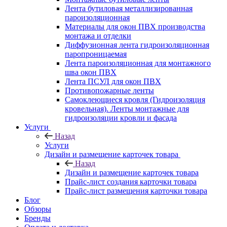
Лента бутиловая металлизированная
пароизоляционная
Материалы для окон ПВХ производства
монтажа и отделки
Диффузионная лента гидроизоляционная
паропроницаемая
Лента пароизоляционная для монтажного
шва окон ПВХ
Лента ПСУЛ для окон ПВХ
Противопожарные ленты
Самоклеющиеся кровля (Гидроизоляция
кровельная). Ленты монтажные для
гидроизоляции кровли и фасада
Услуги
Назад
Услуги
Дизайн и размещение карточек товара
Назад
Дизайн и размещение карточек товара
Прайс-лист создания карточки товара
Прайс-лист размещения карточки товара
Блог
Обзоры
Бренды