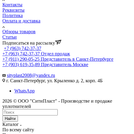
Контакты
Реквизиты
Политика
Оплата и доставка
Обзоры товаров
Статьи
Подписаться на рассылку
+7 (963) 742-37-37
+7 (963) 742-37-37
Отдел продаж
+7 (911) 290-05-25
Представитель в Санкт-Петербурге
+7 (903) 619-35-89
Представитель Москве
sityplast2008@yandex.ru
г. Санкт-Петербург, ул. Крыленко д. 2, корп. 4Б
WhatsApp
2026 © ООО "СитиПласт" - Производстве и продаже
уплотнителей
Найти
Каталог
По всему сайту