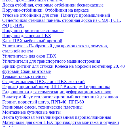
Доска отбойная, стеновые отбойники бескаркасные
Поручни-отбойники. Отбойники на каркасе
Угловые отбойники для стен. Плинтус промышленный
Огнестойкая стеновая панель, отбойная доска из СМЛ, ГСП,
ФЦП, HPL
Поручни пристенные стальные
Поручни для перил ПВХ
Кант ПВХ мебельный врезной
Уплотнитель П-образный для кромок стекла, хомутов,
стальной ленты
Уплотнитель для окон ПВХ
Уплотнители для транспортного машиностроения
Бридж-фитинг для стяжки Колеса на морской контейнер 20, 40
футовый Сваи винтовые
Термовставка, спейсер
Сэндвич-панель ПВХ, лист ПВХ жесткий
Гернит (пористый шнур, ПРП) Вилатерм Гидрошпонка
Гидрошпонка для герметизации деформационных швов
Вилатерм Жгут теплоизоляционный вспененный для швов
Гернит, пористый шнур, ПРП-40, ПРП-60
Резиновые смеси, технические пластины
Монтажные бутиловые ленты
Лента бутиловая металлизированная пароизоляционная
Материалы для окон ПВХ производства монтажа и отделки