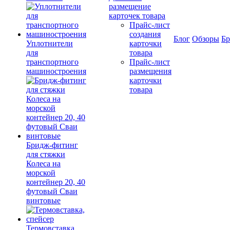
размещение
карточек товара
Прайс-лист
создания
Блог
Обзоры
Б
Уплотнители
карточки
для
товара
транспортного
Прайс-лист
машиностроения
размещения
карточки
товара
Бридж-фитинг
для стяжки
Колеса на
морской
контейнер 20, 40
футовый Сваи
винтовые
Термовставка,