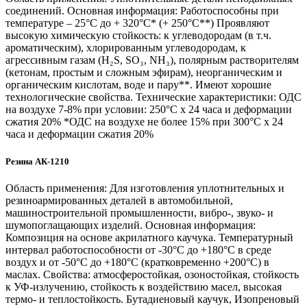
соединений. Основная информация: Работоспособны при
температуре – 25°С до + 320°С* (+ 250°С**) Проявляют
высокую химическую стойкость: к углеводородам (в т.ч.
ароматическим), хлорированным углеводородам, к
агрессивным газам (Н₂S, SO₃, NH₃), полярным растворителям
(кетонам, простым и сложным эфирам), неорганическим и
органическим кислотам, воде и пару**. Имеют хорошие
технологические свойства. Технические характеристики: ОДС
на воздухе 7-8% при условии: 250°С х 24 часа и деформации
сжатия 20% *ОДС на воздухе не более 15% при 300°С х 24
часа и деформации сжатия 20%
Резина АК-1210
Область применения: Для изготовления уплотнительных и
резиноармированных деталей в автомобильной,
машиностроительной промышленности, вибро-, звуко- и
шумопоглащающих изделий. Основная информация:
Композиция на основе акрилатного каучука. Температурный
интервал работоспособности от -30°С до +180°С в среде
воздух и от -50°С до +180°С (кратковременно +200°С) в
маслах. Свойства: атмосферостойкая, озоностойкая, стойкость
к УФ-излучению, стойкость к воздействию масел, высокая
термо- и теплостойкость. Бутадиеновый каучук, Изопреновый