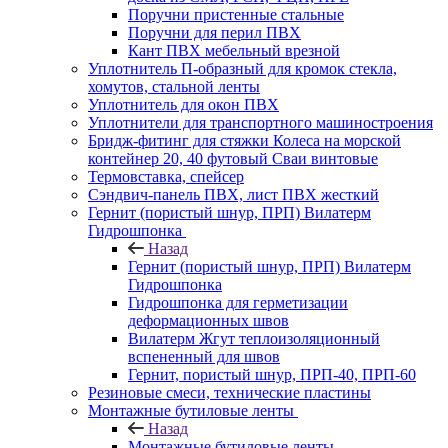
Поручни пристенные стальные
Поручни для перил ПВХ
Кант ПВХ мебельный врезной
Уплотнитель П-образный для кромок стекла,
хомутов, стальной ленты
Уплотнитель для окон ПВХ
Уплотнители для транспортного машиностроения
Бридж-фитинг для стяжки Колеса на морской
контейнер 20, 40 футовый Сваи винтовые
Термовставка, спейсер
Сэндвич-панель ПВХ, лист ПВХ жесткий
Гернит (пористый шнур, ПРП) Вилатерм
Гидрошпонка
Назад
Гернит (пористый шнур, ПРП) Вилатерм
Гидрошпонка
Гидрошпонка для герметизации
деформационных швов
Вилатерм Жгут теплоизоляционный
вспененный для швов
Гернит, пористый шнур, ПРП-40, ПРП-60
Резиновые смеси, технические пластины
Монтажные бутиловые ленты
Назад
Монтажные бутиловые ленты