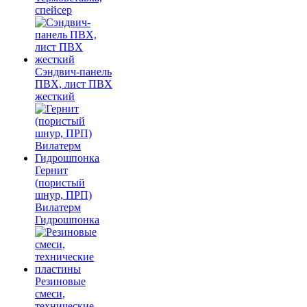
спейсер
Сэндвич-панель
ПВХ, лист ПВХ
жесткий
Гернит
(пористый
шнур, ПРП)
Вилатерм
Гидрошпонка
Резиновые
смеси,
технические