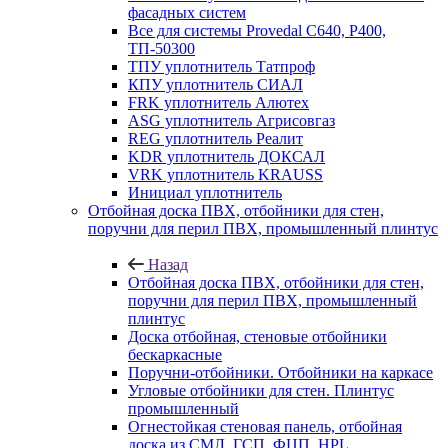
фасадных систем
Все для системы Provedal С640, Р400,
ТП-50300
ТПУ уплотнитель Татпроф
КПУ уплотнитель СИАЛ
FRK уплотнитель Алютех
ASG уплотнитель Агрисовгаз
REG уплотнитель Реалит
KDR уплотнитель ДОКСАЛ
VRK уплотнитель KRAUSS
Инициал уплотнитель
Отбойная доска ПВХ, отбойники для стен,
поручни для перил ПВХ, промышленный плинтус
Назад
Отбойная доска ПВХ, отбойники для стен,
поручни для перил ПВХ, промышленный
плинтус
Доска отбойная, стеновые отбойники
бескаркасные
Поручни-отбойники. Отбойники на каркасе
Угловые отбойники для стен. Плинтус
промышленный
Огнестойкая стеновая панель, отбойная
доска из СМЛ, ГСП, ФЦП, HPL