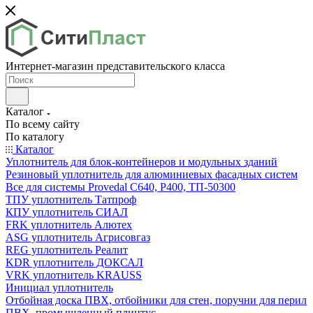
Интернет-магазин представительского класса
Каталог
По всему сайту
По каталогу
Каталог
Уплотнитель для блок-контейнеров и модульных зданий
Резиновый уплотнитель для алюминиевых фасадных систем
Все для системы Provedal С640, Р400, ТП-50300
ТПУ уплотнитель Татпроф
КПУ уплотнитель СИАЛ
FRK уплотнитель Алютех
ASG уплотнитель Агрисовгаз
REG уплотнитель Реалит
KDR уплотнитель ДОКСАЛ
VRK уплотнитель KRAUSS
Инициал уплотнитель
Отбойная доска ПВХ, отбойники для стен, поручни для перил
ПВХ, промышленный плинтус