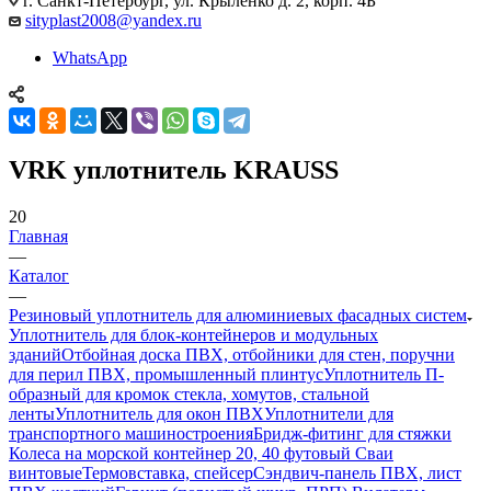
г. Санкт-Петербург, ул. Крыленко д. 2, корп. 4Б
sityplast2008@yandex.ru
WhatsApp
VRK уплотнитель KRAUSS
20
Главная
—
Каталог
—
Резиновый уплотнитель для алюминиевых фасадных систем
Уплотнитель для блок-контейнеров и модульных
зданий
Отбойная доска ПВХ, отбойники для стен, поручни
для перил ПВХ, промышленный плинтус
Уплотнитель П-
образный для кромок стекла, хомутов, стальной
ленты
Уплотнитель для окон ПВХ
Уплотнители для
транспортного машиностроения
Бридж-фитинг для стяжки
Колеса на морской контейнер 20, 40 футовый Сваи
винтовые
Термовставка, спейсер
Сэндвич-панель ПВХ, лист