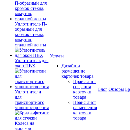
Уплотнитель П-
образный для
кромок стекла,
хомутов,
стальной ленты
Услуги
Уплотнитель для
окон ПВХ
Дизайн и
размещение
карточек товара
Прайс-лист
создания
Блог
Обзоры
Б
Уплотнители
карточки
для
товара
транспортного
Прайс-лист
машиностроения
размещения
карточки
товара