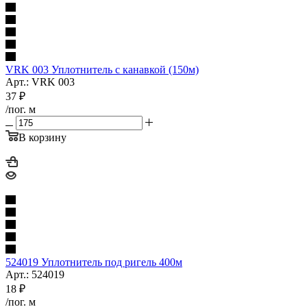
VRK 003 Уплотнитель с канавкой (150м)
Арт.: VRK 003
37
₽
/пог. м
В корзину
524019 Уплотнитель под ригель 400м
Арт.: 524019
18
₽
/пог. м