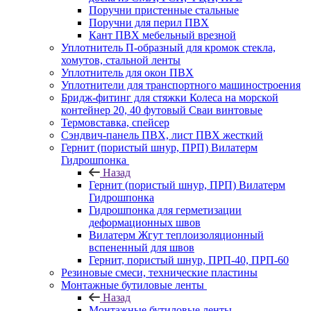
Поручни пристенные стальные
Поручни для перил ПВХ
Кант ПВХ мебельный врезной
Уплотнитель П-образный для кромок стекла,
хомутов, стальной ленты
Уплотнитель для окон ПВХ
Уплотнители для транспортного машиностроения
Бридж-фитинг для стяжки Колеса на морской
контейнер 20, 40 футовый Сваи винтовые
Термовставка, спейсер
Сэндвич-панель ПВХ, лист ПВХ жесткий
Гернит (пористый шнур, ПРП) Вилатерм
Гидрошпонка
Назад
Гернит (пористый шнур, ПРП) Вилатерм
Гидрошпонка
Гидрошпонка для герметизации
деформационных швов
Вилатерм Жгут теплоизоляционный
вспененный для швов
Гернит, пористый шнур, ПРП-40, ПРП-60
Резиновые смеси, технические пластины
Монтажные бутиловые ленты
Назад
Монтажные бутиловые ленты