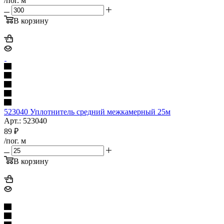
/пог. м
В корзину
523040 Уплотнитель средний межкамерный 25м
Арт.: 523040
89
₽
/пог. м
В корзину