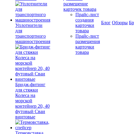
размещение
карточек товара
Прайс-лист
создания
Блог
Обзоры
Б
Уплотнители
карточки
для
товара
транспортного
Прайс-лист
машиностроения
размещения
карточки
товара
Бридж-фитинг
для стяжки
Колеса на
морской
контейнер 20, 40
футовый Сваи
винтовые
Термовставка,