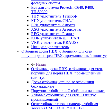
фасадных систем
Все для системы Provedal С640, Р400,
ТП-50300
ТПУ уплотнитель Татпроф
КПУ уплотнитель СИАЛ
FRK уплотнитель Алютех
ASG уплотнитель Агрисовгаз
REG уплотнитель Реалит
KDR уплотнитель ДОКСАЛ
VRK уплотнитель KRAUSS
Инициал уплотнитель
Отбойная доска ПВХ, отбойники для стен,
поручни для перил ПВХ, промышленный плинтус
Назад
Отбойная доска ПВХ, отбойники для стен,
поручни для перил ПВХ, промышленный
плинтус
Доска отбойная, стеновые отбойники
бескаркасные
Поручни-отбойники. Отбойники на каркасе
Угловые отбойники для стен. Плинтус
промышленный
Огнестойкая стеновая панель, отбойная
доска из СМЛ, ГСП, ФЦП, HPL