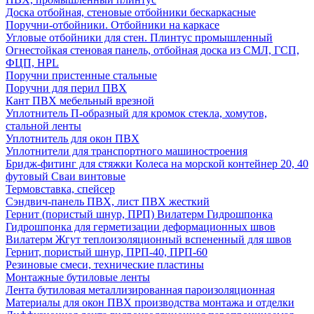
Доска отбойная, стеновые отбойники бескаркасные
Поручни-отбойники. Отбойники на каркасе
Угловые отбойники для стен. Плинтус промышленный
Огнестойкая стеновая панель, отбойная доска из СМЛ, ГСП,
ФЦП, HPL
Поручни пристенные стальные
Поручни для перил ПВХ
Кант ПВХ мебельный врезной
Уплотнитель П-образный для кромок стекла, хомутов,
стальной ленты
Уплотнитель для окон ПВХ
Уплотнители для транспортного машиностроения
Бридж-фитинг для стяжки Колеса на морской контейнер 20, 40
футовый Сваи винтовые
Термовставка, спейсер
Сэндвич-панель ПВХ, лист ПВХ жесткий
Гернит (пористый шнур, ПРП) Вилатерм Гидрошпонка
Гидрошпонка для герметизации деформационных швов
Вилатерм Жгут теплоизоляционный вспененный для швов
Гернит, пористый шнур, ПРП-40, ПРП-60
Резиновые смеси, технические пластины
Монтажные бутиловые ленты
Лента бутиловая металлизированная пароизоляционная
Материалы для окон ПВХ производства монтажа и отделки