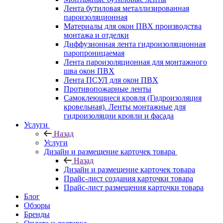
Лента бутиловая металлизированная
пароизоляционная
Материалы для окон ПВХ производства
монтажа и отделки
Диффузионная лента гидроизоляционная
паропроницаемая
Лента пароизоляционная для монтажного
шва окон ПВХ
Лента ПСУЛ для окон ПВХ
Противопожарные ленты
Самоклеющиеся кровля (Гидроизоляция
кровельная). Ленты монтажные для
гидроизоляции кровли и фасада
Услуги
Назад
Услуги
Дизайн и размещение карточек товара
Назад
Дизайн и размещение карточек товара
Прайс-лист создания карточки товара
Прайс-лист размещения карточки товара
Блог
Обзоры
Бренды