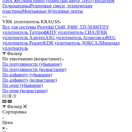
ПВХ жесткий
Гернит (пористый шнур, ПРП) Вилатерм
Гидрошпонка
Резиновые смеси, технические
пластины
Монтажные бутиловые ленты
—
VRK уплотнитель KRAUSS
Все для системы Provedal С640, Р400, ТП-50300
ТПУ
уплотнитель Татпроф
КПУ уплотнитель СИАЛ
FRK
уплотнитель Алютех
ASG уплотнитель Агрисовгаз
REG
уплотнитель Реалит
KDR уплотнитель ДОКСАЛ
Инициал
уплотнитель
Фильтр
По умолчанию (возрастание)
По популярности (убывание)
По популярности (возрастание)
По алфавиту (убывание)
По алфавиту (возрастание)
По цене (убывание)
По цене (возрастание)
Фильтр
Сортировка
Цена