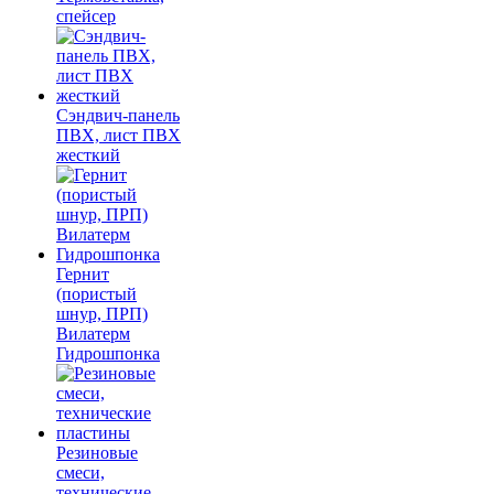
спейсер
Сэндвич-панель
ПВХ, лист ПВХ
жесткий
Гернит
(пористый
шнур, ПРП)
Вилатерм
Гидрошпонка
Резиновые
смеси,
технические