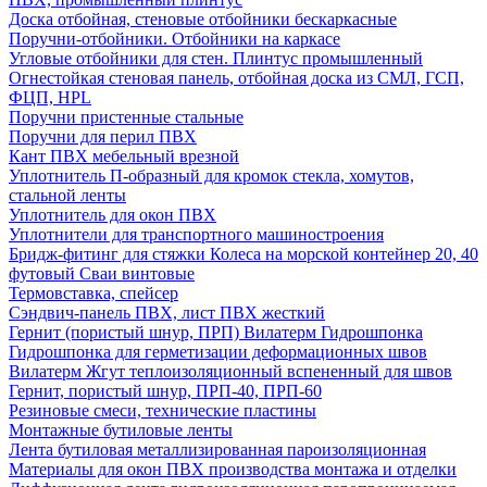
Доска отбойная, стеновые отбойники бескаркасные
Поручни-отбойники. Отбойники на каркасе
Угловые отбойники для стен. Плинтус промышленный
Огнестойкая стеновая панель, отбойная доска из СМЛ, ГСП,
ФЦП, HPL
Поручни пристенные стальные
Поручни для перил ПВХ
Кант ПВХ мебельный врезной
Уплотнитель П-образный для кромок стекла, хомутов,
стальной ленты
Уплотнитель для окон ПВХ
Уплотнители для транспортного машиностроения
Бридж-фитинг для стяжки Колеса на морской контейнер 20, 40
футовый Сваи винтовые
Термовставка, спейсер
Сэндвич-панель ПВХ, лист ПВХ жесткий
Гернит (пористый шнур, ПРП) Вилатерм Гидрошпонка
Гидрошпонка для герметизации деформационных швов
Вилатерм Жгут теплоизоляционный вспененный для швов
Гернит, пористый шнур, ПРП-40, ПРП-60
Резиновые смеси, технические пластины
Монтажные бутиловые ленты
Лента бутиловая металлизированная пароизоляционная
Материалы для окон ПВХ производства монтажа и отделки