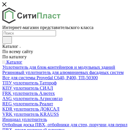
Интернет-магазин представительского класса
Каталог
По всему сайту
По каталогу
Каталог
Уплотнитель для блок-контейнеров и модульных зданий
Резиновый уплотнитель для алюминиевых фасадных систем
Все для системы Provedal С640, Р400, ТП-50300
ТПУ уплотнитель Татпроф
КПУ уплотнитель СИАЛ
FRK уплотнитель Алютех
ASG уплотнитель Агрисовгаз
REG уплотнитель Реалит
KDR уплотнитель ДОКСАЛ
VRK уплотнитель KRAUSS
Инициал уплотнитель
Отбойная доска ПВХ, отбойники для стен, поручни для перил
ПВХ, промышленный плинтус