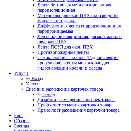
Лента бутиловая металлизированная
пароизоляционная
Материалы для окон ПВХ производства
монтажа и отделки
Диффузионная лента гидроизоляционная
паропроницаемая
Лента пароизоляционная для монтажного
шва окон ПВХ
Лента ПСУЛ для окон ПВХ
Противопожарные ленты
Самоклеющиеся кровля (Гидроизоляция
кровельная). Ленты монтажные для
гидроизоляции кровли и фасада
Услуги
Назад
Услуги
Дизайн и размещение карточек товара
Назад
Дизайн и размещение карточек товара
Прайс-лист создания карточки товара
Прайс-лист размещения карточки товара
Блог
Обзоры
Бренды