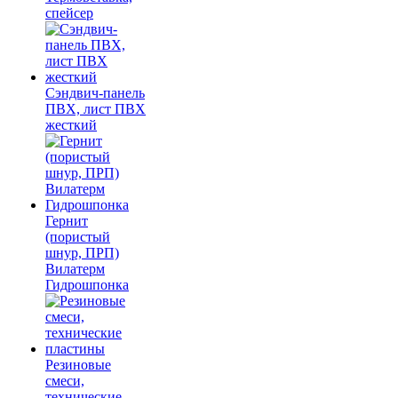
спейсер
Сэндвич-панель
ПВХ, лист ПВХ
жесткий
Гернит
(пористый
шнур, ПРП)
Вилатерм
Гидрошпонка
Резиновые
смеси,
технические