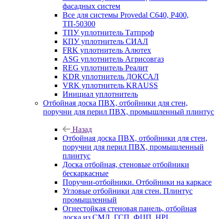
фасадных систем
Все для системы Provedal С640, Р400,
ТП-50300
ТПУ уплотнитель Татпроф
КПУ уплотнитель СИАЛ
FRK уплотнитель Алютех
ASG уплотнитель Агрисовгаз
REG уплотнитель Реалит
KDR уплотнитель ДОКСАЛ
VRK уплотнитель KRAUSS
Инициал уплотнитель
Отбойная доска ПВХ, отбойники для стен,
поручни для перил ПВХ, промышленный плинтус
Назад
Отбойная доска ПВХ, отбойники для стен,
поручни для перил ПВХ, промышленный
плинтус
Доска отбойная, стеновые отбойники
бескаркасные
Поручни-отбойники. Отбойники на каркасе
Угловые отбойники для стен. Плинтус
промышленный
Огнестойкая стеновая панель, отбойная
доска из СМЛ, ГСП, ФЦП, HPL