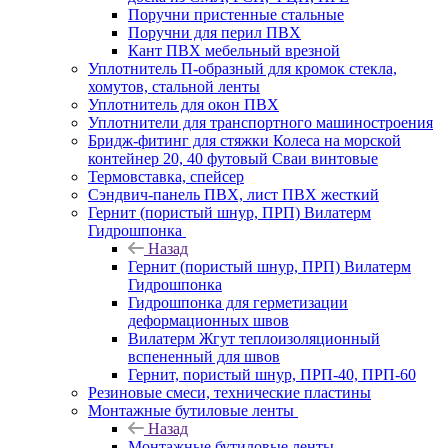
Поручни пристенные стальные
Поручни для перил ПВХ
Кант ПВХ мебельный врезной
Уплотнитель П-образный для кромок стекла,
хомутов, стальной ленты
Уплотнитель для окон ПВХ
Уплотнители для транспортного машиностроения
Бридж-фитинг для стяжки Колеса на морской
контейнер 20, 40 футовый Сваи винтовые
Термовставка, спейсер
Сэндвич-панель ПВХ, лист ПВХ жесткий
Гернит (пористый шнур, ПРП) Вилатерм
Гидрошпонка
Назад
Гернит (пористый шнур, ПРП) Вилатерм
Гидрошпонка
Гидрошпонка для герметизации
деформационных швов
Вилатерм Жгут теплоизоляционный
вспененный для швов
Гернит, пористый шнур, ПРП-40, ПРП-60
Резиновые смеси, технические пластины
Монтажные бутиловые ленты
Назад
Монтажные бутиловые ленты