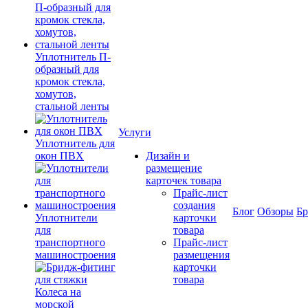
Уплотнитель П-
образный для
кромок стекла,
хомутов,
стальной ленты
Услуги
Уплотнитель для
окон ПВХ
Дизайн и
размещение
карточек товара
Прайс-лист
создания
Блог
Обзоры
Б
Уплотнители
карточки
для
товара
транспортного
Прайс-лист
машиностроения
размещения
карточки
товара