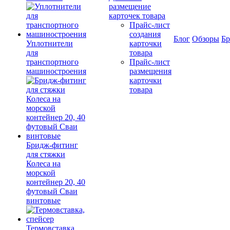
размещение
карточек товара
Прайс-лист
создания
Блог
Обзоры
Б
Уплотнители
карточки
для
товара
транспортного
Прайс-лист
машиностроения
размещения
карточки
товара
Бридж-фитинг
для стяжки
Колеса на
морской
контейнер 20, 40
футовый Сваи
винтовые
Термовставка,