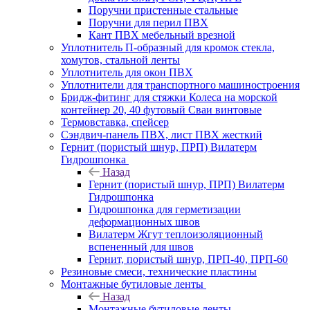
Поручни пристенные стальные
Поручни для перил ПВХ
Кант ПВХ мебельный врезной
Уплотнитель П-образный для кромок стекла,
хомутов, стальной ленты
Уплотнитель для окон ПВХ
Уплотнители для транспортного машиностроения
Бридж-фитинг для стяжки Колеса на морской
контейнер 20, 40 футовый Сваи винтовые
Термовставка, спейсер
Сэндвич-панель ПВХ, лист ПВХ жесткий
Гернит (пористый шнур, ПРП) Вилатерм
Гидрошпонка
Назад
Гернит (пористый шнур, ПРП) Вилатерм
Гидрошпонка
Гидрошпонка для герметизации
деформационных швов
Вилатерм Жгут теплоизоляционный
вспененный для швов
Гернит, пористый шнур, ПРП-40, ПРП-60
Резиновые смеси, технические пластины
Монтажные бутиловые ленты
Назад
Монтажные бутиловые ленты