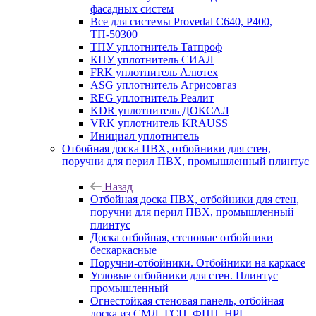
фасадных систем
Все для системы Provedal С640, Р400,
ТП-50300
ТПУ уплотнитель Татпроф
КПУ уплотнитель СИАЛ
FRK уплотнитель Алютех
ASG уплотнитель Агрисовгаз
REG уплотнитель Реалит
KDR уплотнитель ДОКСАЛ
VRK уплотнитель KRAUSS
Инициал уплотнитель
Отбойная доска ПВХ, отбойники для стен,
поручни для перил ПВХ, промышленный плинтус
Назад
Отбойная доска ПВХ, отбойники для стен,
поручни для перил ПВХ, промышленный
плинтус
Доска отбойная, стеновые отбойники
бескаркасные
Поручни-отбойники. Отбойники на каркасе
Угловые отбойники для стен. Плинтус
промышленный
Огнестойкая стеновая панель, отбойная
доска из СМЛ, ГСП, ФЦП, HPL