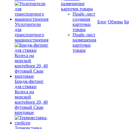
размещение
карточек товара
Прайс-лист
создания
Блог
Обзоры
Б
Уплотнители
карточки
для
товара
транспортного
Прайс-лист
машиностроения
размещения
карточки
товара
Бридж-фитинг
для стяжки
Колеса на
морской
контейнер 20, 40
футовый Сваи
винтовые
Термовставка,