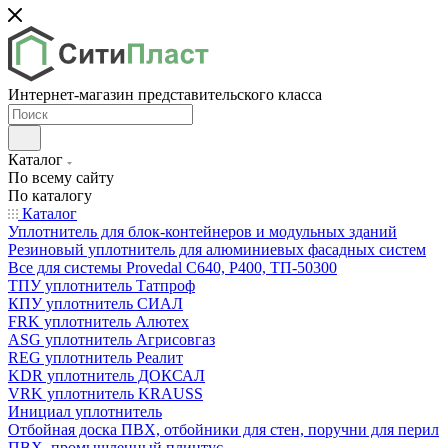
Интернет-магазин представительского класса
Каталог
По всему сайту
По каталогу
Каталог
Уплотнитель для блок-контейнеров и модульных зданий
Резиновый уплотнитель для алюминиевых фасадных систем
Все для системы Provedal С640, Р400, ТП-50300
ТПУ уплотнитель Татпроф
КПУ уплотнитель СИАЛ
FRK уплотнитель Алютех
ASG уплотнитель Агрисовгаз
REG уплотнитель Реалит
KDR уплотнитель ДОКСАЛ
VRK уплотнитель KRAUSS
Инициал уплотнитель
Отбойная доска ПВХ, отбойники для стен, поручни для перил
ПВХ, промышленный плинтус