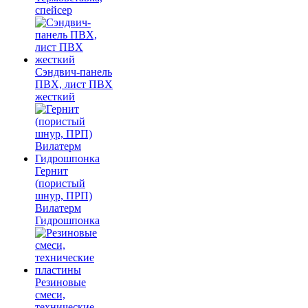
спейсер
Сэндвич-панель
ПВХ, лист ПВХ
жесткий
Гернит
(пористый
шнур, ПРП)
Вилатерм
Гидрошпонка
Резиновые
смеси,
технические