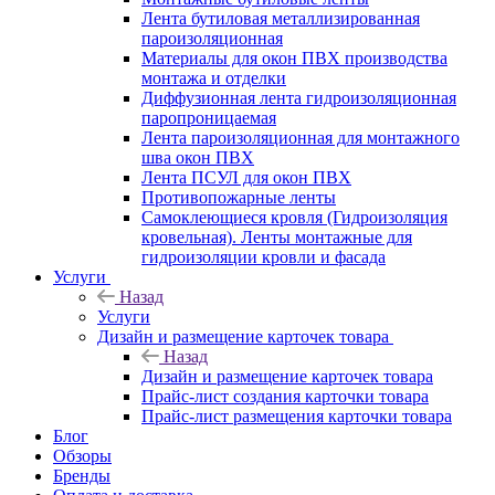
Лента бутиловая металлизированная
пароизоляционная
Материалы для окон ПВХ производства
монтажа и отделки
Диффузионная лента гидроизоляционная
паропроницаемая
Лента пароизоляционная для монтажного
шва окон ПВХ
Лента ПСУЛ для окон ПВХ
Противопожарные ленты
Самоклеющиеся кровля (Гидроизоляция
кровельная). Ленты монтажные для
гидроизоляции кровли и фасада
Услуги
Назад
Услуги
Дизайн и размещение карточек товара
Назад
Дизайн и размещение карточек товара
Прайс-лист создания карточки товара
Прайс-лист размещения карточки товара
Блог
Обзоры
Бренды