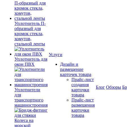
Уплотнитель П-
образный для
кромок стекла,
хомутов,
стальной ленты
Услуги
Уплотнитель для
окон ПВХ
Дизайн и
размещение
карточек товара
Прайс-лист
создания
Блог
Обзоры
Б
Уплотнители
карточки
для
товара
транспортного
Прайс-лист
машиностроения
размещения
карточки
товара