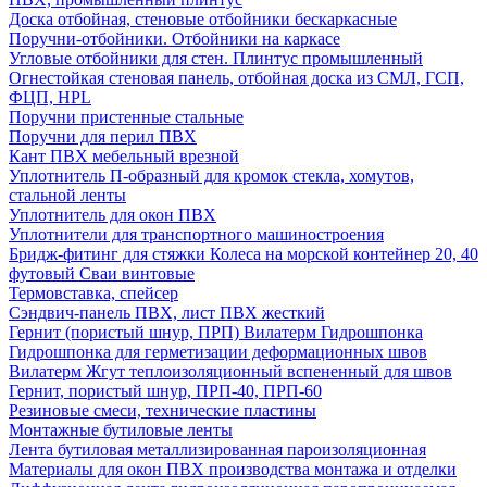
Доска отбойная, стеновые отбойники бескаркасные
Поручни-отбойники. Отбойники на каркасе
Угловые отбойники для стен. Плинтус промышленный
Огнестойкая стеновая панель, отбойная доска из СМЛ, ГСП,
ФЦП, HPL
Поручни пристенные стальные
Поручни для перил ПВХ
Кант ПВХ мебельный врезной
Уплотнитель П-образный для кромок стекла, хомутов,
стальной ленты
Уплотнитель для окон ПВХ
Уплотнители для транспортного машиностроения
Бридж-фитинг для стяжки Колеса на морской контейнер 20, 40
футовый Сваи винтовые
Термовставка, спейсер
Сэндвич-панель ПВХ, лист ПВХ жесткий
Гернит (пористый шнур, ПРП) Вилатерм Гидрошпонка
Гидрошпонка для герметизации деформационных швов
Вилатерм Жгут теплоизоляционный вспененный для швов
Гернит, пористый шнур, ПРП-40, ПРП-60
Резиновые смеси, технические пластины
Монтажные бутиловые ленты
Лента бутиловая металлизированная пароизоляционная
Материалы для окон ПВХ производства монтажа и отделки